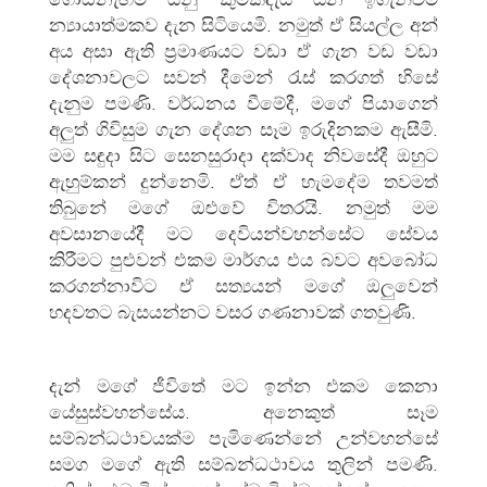
න්‍යායාත්මකව දැන සිටියෙමි. නමුත් ඒ සියල්ල අන්
අය අසා ඇති ප්‍රමාණයට වඩා ඒ ගැන වඩ වඩා
දේශනාවලට සවන් දීමෙන් රැස් කරගත් හිසේ
දැනුම පමණි. වර්ධනය වීමේදී, මගේ පියාගෙන්
අලුත් ගිවිසුම ගැන දේශන සෑම ඉරුදිනකම ඇසීමි.
මම සඳුදා සිට සෙනසුරාදා දක්වාද නිවසේදී ඔහුට
ඇහුම්කන් දුන්නෙමි. ඒත් ඒ හැමදේම තවමත්
තිබුනේ මගේ ඔළුවේ විතරයි. නමුත් මම
අවසානයේදී මට දෙවියන්වහන්සේට සේවය
කිරීමට පුළුවන් එකම මාර්ගය එය බවට අවබෝධ
කරගන්නාවිට ඒ සත්‍යයන් මගේ ඔලුවෙන්
හදවතට බැසයන්නට වසර ගණනාවක් ගතවුණි.
දැන් මගේ ජීවිතේ මට ඉන්න එකම කෙනා
යේසුස්වහන්සේය. අනෙකුත් සෑම
සම්බන්‍ධථාවයක්ම පැමිණෙන්නේ උන්වහන්සේ
සමග මගේ ඇති සම්බන්‍ධථාවය තුලින් පමණි.