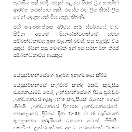
කුරුසිය සෑදීමේදී, ඔවුන් පළමුව සිරස් ලීය සමඟින්
ආරම්භ කරන්නට ඇති. එසේම එම ලීය තිරස් ලීය
මෙන් දෙගුනයක් විය යුතුව තිබුණි.
එහි සංඛේතාත්මක අර්ථය නම් ස්වර්ගයේ වැඩ
සිටින අපගේ පියාණන්වහන්සේ සමඟ
සම්බන්‍ධතාවය ඉතා වැදගත් බවයි. එය පළමුව විය
යුතුයි, එයින් පසු පමණක් අන් අය සමඟ වන තිරස්
සම්බන්‍ධතාවය ආයුතුය.
යේසුස්වහන්සේගේ ආදර්ශ අනුගමණය කිරීම
යේසුස්වහන්සේ කල්වාරි කන්ද මතට කුරුසිය
රැගෙනයාමට පෙර, උන්වහන්සේගේ දිවිය පුරාවට
උන්වහන්සේ ඇතුලාන්ත කුරුසියක් රැගෙන ගොස්
තිබිණි. උන්වහන්සේ දිනපතා උන්වහන්සේගේ
පොලොවේ දිවියේ දින 12000 ට ත් වැඩියෙන්
ඇතුලාන්ත කුරුසියක් රැගෙන ගොස් තිබිණි.
එබැවින් උන්වහන්සේ අපට පවසන්නේ "ඔබට