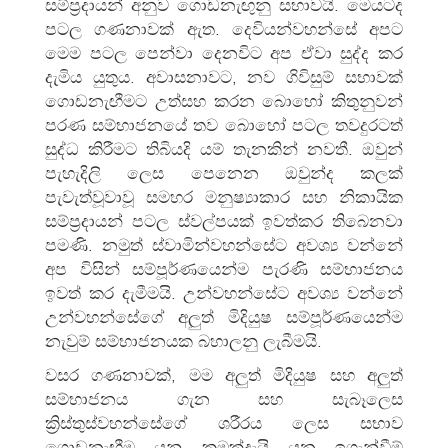
සම්ප්‍රදායන් අනුව ගොඩනැඟුනු සභාවයි. මෙයටද
පටල ගණනාවක් ඇත. දෙවියන්වහන්සේ අපට
මෙම පටල පෙන්වා දෙනවිට අප ඒවා සුද්ද කර
දැමිය යුතුය. අවාසනාවට, නව ගිවිසුම් සභාවක්
ගොඩනැඟීමට උත්සහ කරන බොහෝ කිතුනුවන්
පරණ සම්භාජනයේ තව බොහෝ පටල තවදුරටත්
සුද්ධ කිරීමට තිබියදි යම් තැනකින් නවතී. ඔවුන්
පැහැදිලි ලෙස පෙනෙන ඔවුන්ද කලක්
පැවැත්වූවාවූ සමහර මනුෂ්‍යාකාර සහ නිකායික
සම්ප්‍රදායන් පටල ස්වල්පයක් ඉවත්කර තිබෙනවා
පමණි. නමුත් ස්වාමින්වහන්සේට අවශ්‍ය වන්නේ
අප විසින් සම්පූර්ණයෙන්ම පැරණි සම්භාජනය
ඉවත් කර දැමීමයි. උන්වහන්සේට අවශ්‍ය වන්නේ
උන්වහන්සේගේ අලුත් මිදියුෂ සම්පූර්ණයෙන්ම
නැවුම් සම්භාජනයක බහාලනු ලැබීමයි.
වසර ගණනාවක්, මම අලුත් මිදියුෂ සහ අලුත්
සම්භාජනය ගැන සහ සැබෑලෙස
ක්‍රිස්තුස්වහන්සේගේ ශරීරය ලෙස සභාව
ගොඩනැඟීම යනු කුමක්දැයි යන ඉගැන්වීම්