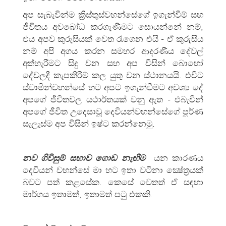
අප සැබැවින්ම ක්‍රිස්තුස්වහන්සේගේ ඉගැන්වීම් සහ
ජීවිතය අවබෝධ කරගැණීමට සොයන්නේ නම්,
එය අපව කුරුසියක් වෙත රැගෙන එයි - ඒ කුරුසිය
නම් අපි අගය කරන සමහර ආදරණීය දේවල්
අත්හැරීමට සිදු වන සහ අප විසින් බොහෝ
දේවලදී කැපකිරීම් කල යුතු වන ස්ථානයයි. එවිට
ස්වාමින්වහන්සේ හට අපට ඉගැන්වීමට අවශ්‍ය දේ
අපගේ ජීවිතවල යථාර්තයක් වනු ඇත - එබැවින්
අපගේ ජීවිත උදෙසාවූ දෙවියන්වහන්සේගේ පූර්ණ
සැලැස්ම අප විසින් ඉෂ්ට කරන්නෙමු.
නව ගිවිසුම් සභාව ගොඩ නැඟීම
යන කාරණය
දෙවියන් වහන්සේ මා හට ඉතා වටිනා ක්‍ෂේත්‍රයක්
බවට පත් කළසේක. කෙසේ වෙතත් ඒ සඳහා
මාර්ගය ඉතාමත්, ඉතාමත් පටු එකකි.