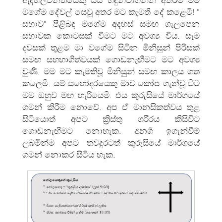
මගේම දේවල් සෙවූ අතර මට කැමති දේ කළෙමි! "
සභාව" පිළිබඳ මගේම අදහස් සමඟ ගැලපෙන
සභාවක කොටසක් වීමට මට අවශ්‍ය විය. සෑම
දවසක් තුළම මා වගේම සිටින මිනිසුන් පිරිසක්
සමඟ සහභාගිත්වයක් ගොඩනැඟීමට මට අවශ්‍ය
වුණි. මම මට කැමතිවූ මිනිසුන් සමඟ කාලය ගත
කලෙමි. යම් සහෝදරයෙකු මාව කෝප ගැන්වූ විට
මම ඔහුව මඟ හැරියෙමි. එය කුරුසියේ මාර්ගයේ
ගමන් කිරීම නොවේ. අප ඒ මානසිකත්වය තුළ
සිටියොත් අපට ක්‍රිස්තු ශරීරය කිසිවිට
ගොඩනැඟීමට නොහැක. අනර්‍ග ඉගැන්වීම්
ලබමින්ම අපට තවදුරටත් කුරුසියේ මාර්ගයේ
ගමන් නොකර සිටිය හැක.