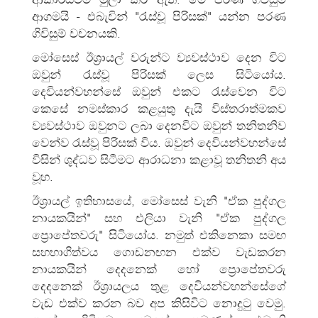
ආගමයි - එබැවින් "රැස්වූ පිරිසක්" යන්න පරණ
ගිවිසුම් වචනයකි.
මෝසෙස් ඊශ්‍රායල් වරුන්ට ව්‍යවස්ථාව දෙන විට
ඔවුන් රැස්වූ පිරිසක් ලෙස සිටියෝය.
දෙවියන්වහන්සේ ඔවුන් එකට රැස්වෙන විට
කෙසේ නමස්කාර කළයුතු දැයි විස්තරාත්මකව
ව්‍යවස්ථාව ඔවුනට ලබා දෙනවිට ඔවුන් තනිතනිව
වෙන්ව රැස්වූ පිරිසක් විය. ඔවුන් දෙවියන්වහන්සේ
විසින් ශුද්ධව සිටීමට ආරාධනා කළාවූ තනිතනි අය
වූහ.
ඊශ්‍රායල් ඉතිහාසයේ, මෝසෙස් වැනි "ඒක පුද්ගල
නායකයින්" සහ එලියා වැනි "ඒක පුද්ගල
ප්‍රොපේතවරු" සිටියෝය. නමුත් එකිනෙකා සමඟ
සහභාගිත්‍වය ගොඩනඟන එක්ව වැඩකරන
නායකයින් දෙදනෙක් හෝ ප්‍රොපේතවරු
දෙදනෙක් ඊශ්‍රායලය තුළ දෙවියන්වහන්සේගේ
වැඩ එක්ව කරන බව අප කිසිවිට නොදුටු වෙමු.