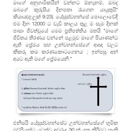
මාගේ අනුගාමිකයින් වන්නට ඕනෑනම්, ඔබද
ඔබගේ කුරුසිය දිනපතා රැගෙන යායුතුයි"
කියාය(ශු:ලූක් 9:23). යේසුස්වහන්සේ පොලොවේදී
එම දින 12000 ට වැඩි කාලය තුළ ම සෑම දිනක්
පාසා ජීවත්වූයේ මෙම ප්‍රතිපත්තිය මතයි "මාගේ
ජීවිතය තීරණය වන්නේ පළමුව මාගේ පියාණන්ට
ඇති ප්‍රේමය සහ උන්වහන්සේගේ ආඥා වලට
කීකරු කම කරණකොටගෙනය ; ඉන්පසු අන්
අයට ඇති මගේ ප්‍රේමයෙනි."
එනිසයි යේසුස්වහන්සේට උන්වහන්සේගේ භූමික
මව්පියන්ට යටත්ව අවුරුදු 30 ක් ගත කිරීමට හැකි