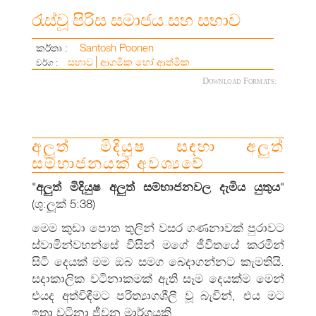
රැස්වූ පිරිස සමාජය සහ සභාව
Santosh Poonen
කර්තෘ :
සභාව
ආගමික හෝ ආත්මික
වර්ග :
Download Formats:
අලුත් මිදියුෂ සඳහා අලුත්
සම්භාජනයක් අවශ්‍යවේ
"
අලුත් මිදියුෂ අලුත් සම්භාජනවල දැමිය යුතුය
"
(ශු:ලූක් 5:38)
මෙම කුඩා පොත තුලින් වසර ගණනාවක් පුරාවට
ස්වාමින්වහන්සේ විසින් මගේ ජීවිතයේ කරමින්
සිටි දෙයක් මම ඔබ සමග බෙදාගන්නට කැමතියි.
සදාකාලික වටිනාකමක් ඇති සෑම දෙයක්ම මෙන්
එයද අත්විඳීමට පරිත්‍යාගශීලී වූ බැවින්, එය මට
ඉතා වටිනා ජීවන මාර්ගයකි.