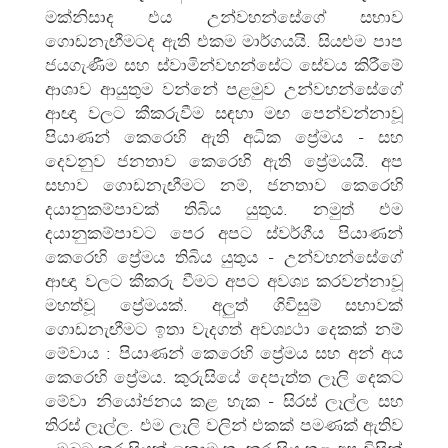
මක්නිසාද එය උන්වහන්සේගේ සභාව
ගොඩනැඟීමටද ඇති එකම මාර්ගයයි. සියළුම පාප
ජයගැණීම සහ ස්වාමින්වහන්සේට සේවය කිරීමේ
ආශාව ආයුතුම වන්නේ පළමුව උන්වහන්සේගේ
ආඥා වලට කීකරුවීම සඳහා මඟ පෙන්වන්නාවූ
පියාණන් කෙරෙහි ඇති අධික ප්‍රේමය - සහ
දෙවනුව ජනතාව කෙරෙහි ඇති ප්‍රේමයයි. අප
සභාව ගොඩනැඟීමට නම්, ජනතාව කෙරෙහි
දයානුකම්පාවක් තිබිය යුතුය. නමුත් එම
දයානුකම්පාවට පෙර අපට ස්වර්ගීය පියාණන්
කෙරෙහි ප්‍රේමය තිබිය යුතුය - උන්වහන්සේගේ
ආඥා වලට කීකරු වීමට අපට අවශ්‍ය කරවන්නාවූ
මහත්වූ ප්‍රේමයක්. අලුත් ගිවිසුම් සභාවක්
ගොඩනැඟීමට ඉතා වැදගත් අවශ්‍යථා දෙකක් නම්
මේවාය : පියාණන් කෙරෙහි ප්‍රේමය සහ අන් අය
කෙරෙහි ප්‍රේමය. කුරුසියේ දෙපැත්ත ලෑලි දෙකට
මේවා නියෝජනය කළ හැක - සිරස් ලෑල්ල සහ
තිරස් ලෑල්ල. එම ලෑලි වලින් එකක් පමණක් ඇතිව