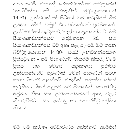
අගය කරමි. එතැනදී යේසුස්වහන්සේ පැවසූසේක්
"නැගිටින්න අපි මෙතැනින් යමු"(ශු:යොහාන්
14:31). උන්වහන්සේ සිටියේ තම කුරුසිපත් වීම
උදෙසා යමින්. නමුත් එය පවසන්නට ප්‍රථමයෙන්,
උන්වහන්සේ පැවසූවේ,"ලෝකය දැනගන්නවා මම
පියාණන්වහන්සේට ප්‍රේමකරන බව, සහ
පියාණන්වහන්සේ මට අණ කළ ලෙසම මම කරන
බව"(ශු:යොහාන් 14:30). එයයි උන්වහන්සේගේ
ප්‍රීතියවුනේ - තම පියාණන්ට නිතරම කීකරු වීමේ
ප්‍රීතිය සහ මෙසේ සදාකාලය පුරාවට
උන්වහන්සේට තිබුණාක් මෙන් පියාණන් සමඟ
සහභාගිකමේ පැවතීමයි. එබැවින් යේසුස්වහන්සේ
කුරුසියට ගියේ පළමුව තම පියාණන් කෙරෙහිවූ
ප්‍රේමය නිසා සහ උන්වහන්සේගේ ආඥා වලට
කීකරුවීමට - සහ ඉන්පසු අප කෙරෙහිවූ ප්‍රේමය
නිසාය.
මට මේ කරුණ අවධාරණය කරන්නට කැමතියි