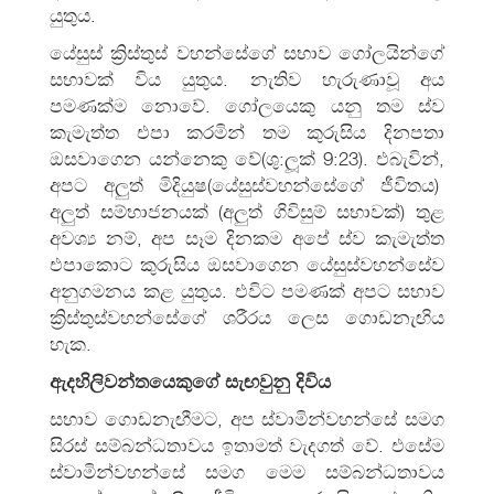
යුතුය.
යේසුස් ක්‍රිස්තුස් වහන්සේගේ සභාව ගෝලයින්ගේ
සභාවක් විය යුතුය. නැතිව හැරුණාවූ අය
පමණක්ම නොවේ. ගෝලයෙකු යනු තම ස්ව
කැමැත්ත එපා කරමින් තම කුරුසිය දිනපතා
ඔසවාගෙන යන්නෙකු වේ(ශු:ලූක් 9:23). එබැවින්,
අපට අලුත් මිදියුෂ(යේසුස්වහන්සේගේ ජීවිතය)
අලුත් සම්භාජනයක් (අලුත් ගිවිසුම් සභාවක්) තුළ
අවශ්‍ය නම්, අප සෑම දිනකම අපේ ස්ව කැමැත්ත
එපාකොට කුරුසිය ඔසවාගෙන යේසුස්වහන්සේව
අනුගමනය කළ යුතුය. එවිට පමණක් අපට සභාව
ක්‍රිස්තුස්වහන්සේගේ ශරීරය ලෙස ගොඩනැඟිය
හැක.
ඇදහිලිවන්තයෙකුගේ සැඟවුනු දිවිය
සභාව ගොඩනැඟීමට, අප ස්වාමින්වහන්සේ සමග
සිරස් සම්බන්‍ධතාවය ඉතාමත් වැදගත් වේ. එසේම
ස්වාමින්වහන්සේ සමග මෙම සම්බන්‍ධතාවය