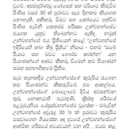
වූවේ. අසම්පූර්ණවූ යෝසෙප් සහ මරියාට කීරුවීම
පිණිස වසර 30 ක් පුරාවට සෑම දිනකම කියාගත
නොහැකි, අකීකරු විමට සහ කෝපයට පත්වීම
පිණිස පැමිනි කෙතරම් පරීක්‍ෂා උන්වහන්සේට
ජයගත යුතුව තිබෙන්නට ඇතිද. නමුත්
උන්වහන්සේ එය ප්‍රීතියෙන් කළේ “උන්වහන්සේ
ඉදිරියෙහි තබා තිබූ ප්‍රීතිය” නිසාය - එනම් “ඔබේ
පියාට සහ මවට ගෞරව කරන්න” යන
පියාණන්ගේ අණට කීකරු වීමෙන් තම පියාණන්
සමඟ සහභාගිකමේ ප්‍රීතිය.
සෑම තැනකදීම උන්වහන්සේගේ කුරුසිය රැගෙන
තම පියාණන්ට කීකරුවීමේ එම ආකල්පය,
උන්වහන්සේගේ පොලොවේ දිවිය අවසන්වන
තුරු නොනැවතී පැවතුණි. ක්‍රිස්තු ශරීරයේ
පළමුවැනියා යේසුස්වහන්සේම වූසේක - එබැවින්
උන්වහන්සේ අවුරුදු 33 ½ ක් පුරාවට කුරුසිය
ඔසවාගෙන ගියසේක. අද දවසේ උන්වහන්සේගේ
ආත්මික ශරීරයේ අවයවයන් වන අපි , එයම කළ