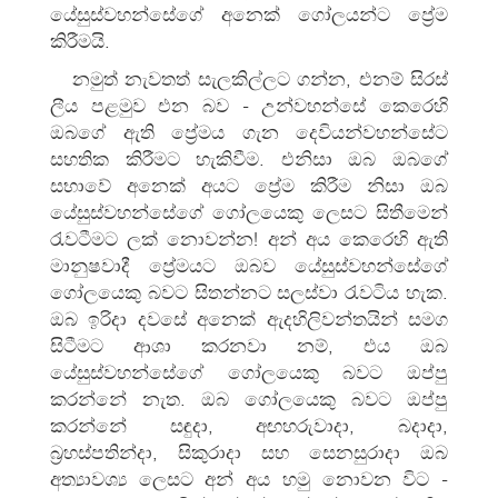
යේසුස්වහන්සේගේ අනෙක් ගෝලයන්ට ප්‍රේම
කිරීමයි.
නමුත් නැවතත් සැලකිල්ලට ගන්න, එනම් සිරස්
ලීය පළමුව එන බව - උන්වහන්සේ කෙරෙහි
ඔබගේ ඇති ප්‍රේමය ගැන දෙවියන්වහන්සේට
සහතික කිරීමට හැකිවීම. එනිසා ඔබ ඔබගේ
සභාවේ අනෙක් අයට ප්‍රේම කිරීම නිසා ඔබ
යේසුස්වහන්සේගේ ගෝලයෙකු ලෙසට සිතීමෙන්
රැවටීමට ලක් නොවන්න! අන් අය කෙරෙහි ඇති
මානුෂවාදී ප්‍රේමයට ඔබව යේසුස්වහන්සේගේ
ගෝලයෙකු බවට සිතන්නට සලස්වා රැවටිය හැක.
ඔබ ඉරිදා දවසේ අනෙක් ඇදහිලිවන්තයින් සමග
සිටීමට ආශා කරනවා නම්, එය ඔබ
යේසුස්වහන්සේගේ ගෝලයෙකු බවට ඔප්පු
කරන්නේ නැත. ඔබ ගෝලයෙකු බවට ඔප්පු
කරන්නේ සඳුදා, අඟහරුවාදා, බදාදා,
බ්‍රහස්පතින්දා, සිකුරාදා සහ සෙනසුරාදා ඔබ
අත්‍යාවශ්‍ය ලෙසට අන් අය හමු නොවන විට -