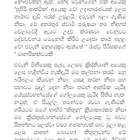
නොපවතිනු ඇත, මන්ද ඔවුන්ගෙන් එක් අයෙකු
"සුපිරි ආත්මික" අයෙකු වේ! උදාහාරණයක් ලෙස
භාර්‍යාව දැඩි බරක් උසුලයි, දරුවන් බලා ගැණීම
නිසා, මේ අතරතුර ස්වාමි පුරුෂයා තම නිදහස්
වේලාවේදී ඇයට උදව් කරණවා වෙනුවට
දේවවචනය මෙනෙහි කිරීම උදෙසා කාර්‍ය බහුල
වේ! එවැනි මනුශ්‍යකුට ඇත්තේ " රැස්වූ පිරිසකගේ
" මානසිකත්‍වයකි.
එවැනි මිනිසෙකු සැබෑ ලෙසම ක්‍රිස්තියානි අයෙකු
ලෙස හැඳින්විය හැකිදැයි මම කල්පනා කරමි. ඔහු
බයිබලය කියවන නිසා, යාඤා කරන නිසා සහ
සභාවට මුදල් දෙන නිසා තමන් ආත්මික යැයිද
යේසුස්වහන්සේගේ ගෝලයෙකු යැයිද සිතිය හැක.
නමුත්, ඒ සියල්ල තමන්වම රවටා ගැණීමකි.
හරියටම මගේ භාහිර "කිතුනු" ක්‍රියාකාරකම් නිසා
මම ක්‍රිස්තුස්වහන්සේගේ ගෝලයෙකු වූ බවට
සිතන්නට සලස්වා වසර ගණනාවක් මාව මුලා කළ
ලෙස සාතන් බොහෝ කිතුනුවන්ව මේ
ආකාරයටම මුලා කර ඇත. මේ පරණ ගිවිසුම්