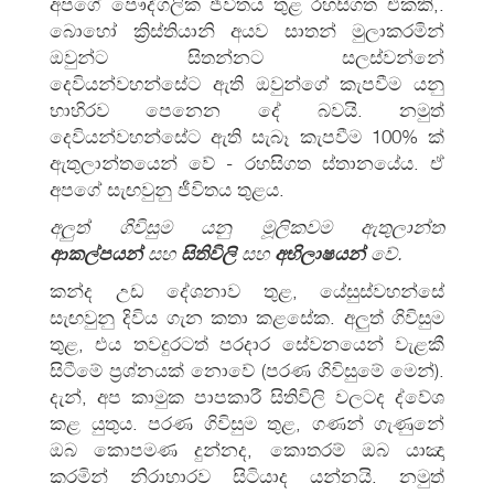
අපගේ පෞද්ගලික ජීවිතය තුළ රහසිගත එකකි,.
බොහෝ ක්‍රිස්තියානි අයව සාතන් මුලාකරමින්
ඔවුන්ට සිතන්නට සලස්වන්නේ
දෙවියන්වහන්සේට ඇති ඔවුන්ගේ කැපවීම යනු
භාහිරව පෙනෙන දේ බවයි. නමුත්
දෙවියන්වහන්සේට ඇති සැබෑ කැපවීම 100% ක්
ඇතුලාන්තයෙන් වේ - රහසිගත ස්තානයේය. ඒ
අපගේ සැඟවුනු ජීවිතය තුළය.
අලුත් ගිවිසුම යනු මූලිකවම ඇතුලාන්ත
ආකල්පයන්
සහ
සිතිවිලි
සහ
අභිලාෂයන්
වේ.
කන්ද උඩ දේශනාව තුළ, යේසුස්වහන්සේ
සැඟවුනු දිවිය ගැන කතා කළසේක. අලුත් ගිවිසුම
තුළ, එය තවදුරටත් පරදාර සේවනයෙන් වැළකී
සිටීමේ ප්‍රශ්නයක් නොවේ (පරණ ගිවිසුමේ මෙන්).
දැන්, අප කාමුක පාපකාරී සිතිවිලි වලටද ද්වේශ
කළ යුතුය. පරණ ගිවිසුම තුළ, ගණන් ගැණුනේ
ඔබ කොපමණ දුන්නද, කොතරම් ඔබ යාඤා
කරමින් නිරාහාරව සිටියාද යන්නයි. නමුත්