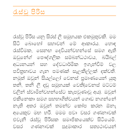
රැස්වූ පිරිස
රැස්වූ පිරිස යනු සිරස් ලී සමූහයක එකමුතුවකි. මම
සිටි බොහෝ සභාවන් මේ ආකාරය. හොඳ
රැස්වීමක, සෙනඟ දෙවියන්වහන්සේ සමග ඇති
ඔවුන්‍ගේ පෞද්ගලික සම්බන්‍ධථාවය, බයිබල්
අධ්‍යනයන් සහ දේවධාර්මික ඉගැන්වීම් වල
පවිත්‍රභාවය ගැන පමණක් සැලකිල්ලක් දක්වති.
නමුත් ඔවුන් සියල්ලෝ වෙනස් ප්‍රමාණයෙන් යුතු
තනි, තනි ලී දඬු සමූහයක් වෙති(වෙනස් මට්ටම්
වලින් ස්වාමින්වහන්සේට කැපවුණාවූ අය). ඔවුන්
එකිනෙකා සමග සහභාගිත්වයන් ගොඩ නගන්නේ
නැති අතර ඔවුන් තමන්ව කෝප කරන ඕනෑ
අයෙකුව මඟ හරී. මමම පවා වසර ගණනාවක්
එවැනි රැස්වූ පිරිසක සමාජිකයෙක්ව සිටියෙමි.
වසර ගණනාවක් පුදුමාකාර සත්‍යථාවයන්