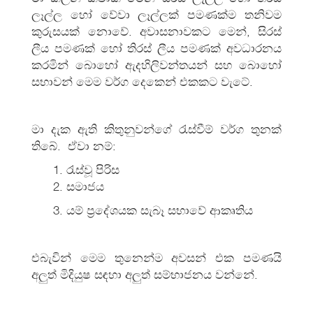
ලෑල්ල හෝ වේවා ලෑල්ලක් පමණක්ම තනිවම
කුරුසයක් නොවේ. අවාසනාවකට මෙන්, සිරස්
ලීය පමණක් හෝ තිරස් ලීය පමණක් අවධාරනය
කරමින් බොහෝ ඇදහිලිවන්තයන් සහ බොහෝ
සභාවන් මෙම වර්ග දෙකෙන් එකකට වැටේ.
මා දැක ඇති කිතුනුවන්ගේ රැස්වීම් වර්ග තුනක්
තිබේ. ඒවා නම්:
රැස්වූ පිරිස
සමාජය
යම් ප්‍රදේශයක සැබෑ සභාවේ ආකෘතිය
එබැවින් මෙම තුනෙන්ම අවසන් එක පමණයි
අලුත් මිදියුෂ සඳහා අලුත් සම්භාජනය වන්නේ.