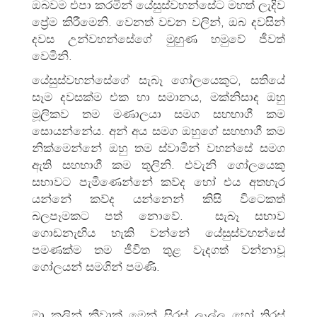
ඔබවම එපා කරමින් යේසුස්වහන්සේට මහත් ලැදිව
ප්‍රේම කිරීමෙනි. වෙනත් වචන වලින්, ඔබ දවසින්
දවස උන්වහන්සේගේ මුහුණ හමුවේ ජීවත්
වෙමිනි.
යේසුස්වහන්සේගේ සැබෑ ගෝලයෙකුට, සතියේ
සෑම දවසක්ම එක හා සමානය, මක්නිසාද ඔහු
මූලිකව තම මණාලයා සමග සහභාගී කම
සොයන්නේය. අන් අය සමග ඔහුගේ සහභාගී කම
නික්මෙන්නේ ඔහු තම ස්වාමින් වහන්සේ සමග
ඇති සහභාගී කම තුලිනි. එවැනි ගෝලයෙකු
සභාවට පැමිණෙන්නේ කව්ද හෝ එය අතහැර
යන්නේ කව්ද යන්නෙන් කිසි විටෙකත්
බලපෑමකට පත් නොවේ. සැබෑ සභාව
ගොඩනැඟිය හැකි වන්නේ යේසුස්වහන්සේ
පමණක්ම තම ජීවිත තුළ වැදගත් වන්නාවූ
ගෝලයන් සමගින් පමණි.
මා කලින් කීවාක් මෙන් සිරස් ලෑල්ල හෝ තිරස්