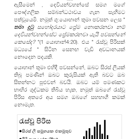
ඇසීමෙන් , දෙවියන්වහන්සේ සමග මගේ
පෞද්ගලික සම්බන්‍ධථාවය ගැන සෑහීමට
පත්වූයෙමි. නමුත් ශු:යොහාන් තුමා පවසන ලෙස "
තමා දුටු
සහෝදරයාට ප්‍රේම නොකරනවා නම්
දෙවියන්වහන්සේට ප්‍රේමකරනවා යැයි පවසන්නේ
කෙසේද?
"(1 යොහාන්4:20). එය " රැස්වූ පිරිසක්
මධ්‍යයේ " සිටින සෙනඟ වැඩි අවධානයක්
නොදෙන පදයකි.
යොහාන් තුමා එහිදී පවසන්නේ, ඔබට සිරස් ලීයක්
තිබූ පමණින් ඔබට කුරුසියක් ඇති බවට ඔබ
සිතන්නට පුළුවන් බවයි. ඔබට යම් පමණකට
භාහිර ශුද්ධකම තිබිය හැක, නමුත් ඔබගේ රැස්වූ
පිරිස අතරෙ අය සමග ඔබගේ සහභාගී කමක්
නොමැත.