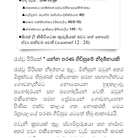
රැස්වූ පිරිසක්
"
යන්න
පරණ ගිවිසුමේ නිදර්‍ශනයකි
රැස්වූ පිරිසක නිදර්‍ශනය තුළ, මිනිසුන් ඔවුන් අතර
මිත්‍රත්වය තිබුණත් එකිනෙකා සමඟ සහභාගිත්‍වය
ගොඩනැඟීමට නොසොයන හුදකලාවූ
සහෝදරයන් සහ සහෝදරියන් වෙති. ඔවුන්
එකිනෙකා සමඟ ප්‍රේමයෙන් ගොඩනැඟෙන
පිණිස එක්ව කාලය ගත නොකරති. මෙය
ඊශ්‍රායලයේ පරණ ගිවිසුම යටතේ තිබූ ආකාරයයි.
එවැනි ක්‍රමයක් තුළ ස්වාමිපුරුෂයා සහ භාර්‍යාව
අතර පවා එකිනෙකා සමඟ වැඩි සහභාගී කමක්