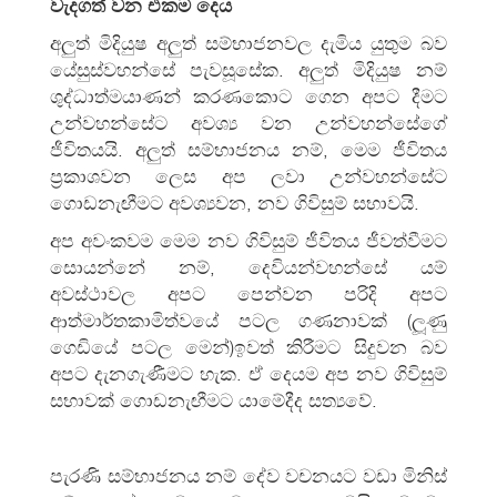
වැදගත් වන එකම දෙය
අලුත් මිදියුෂ අලුත් සම්භාජනවල දැමිය යුතුම බව
යේසුස්වහන්සේ පැවසූසේක. අලුත් මිදියුෂ නම්
ශුද්ධාත්මයාණන් කරණකොට ගෙන අපට දීමට
උන්වහන්සේට අවශ්‍ය වන උන්වහන්සේගේ
ජීවිතයයි. අලුත් සම්භාජනය නම්, මෙම ජීවිතය
ප්‍රකාශවන ලෙස අප ලවා උන්වහන්සේට
ගොඩනැඟීමට අවශ්‍යවන, නව ගිවිසුම් සභාවයි.
අප අවංකවම මෙම නව ගිවිසුම් ජීවිතය ජීවත්වීමට
සොයන්නේ නම්, දෙවියන්වහන්සේ යම්
අවස්ථාවල අපට පෙන්වන පරිදි අපට
ආත්මාර්තකාමිත්‍වයේ පටල ගණනාවක් (ලූණු
ගෙඩියේ පටල මෙන්)ඉවත් කිරීමට සිදුවන බව
අපට දැනගැණීමට හැක. ඒ දෙයම අප නව ගිවිසුම්
සභාවක් ගොඩනැඟීමට යාමේදීද සත්‍යවේ.
පැරණි සම්භාජනය නම් දේව වචනයට වඩා මිනිස්