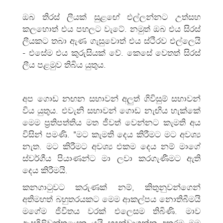
ඔබ තිරස් ලීයක් සුළඟේ එල්ලන්නට උත්සහ
කලහොත් එය පහලට වැටේ. නමුත් ඔබ එය සිරස්
ලීයකට තබා ඇණ ගැසුවොත් එය ස්ථිරව එල්ලෙයි
- එසේම එය කුරුසියක් වේ. කෙසේ වෙතත් සිරස්
ලීය පළමුව තිබිය යුතුය.
අප ගොඩ නඟන සභාවන් අලුත් ගිවිසුම් සභාවන්
විය යුතුය. එවැනි සභාවන් ගොඩ නැඟිය හැක්කේ
මෙම ප්‍රතිපත්තිය මත ජීවත් වෙන්නට කැමති අය
විසින් පමණි. "මට කැමති දෙය කිරීමට මට අවශ්‍ය
නැත. මට කිරීමට අවශ්‍ය එකම දෙය නම් මාගේ
ස්වර්ගීය පියාණන්ට මා ලවා කරගැණීමට ඇති
දෙය කිරීමයි.
කනගාටුවට කරුණක් නම්, කිතුනුවන්ගෙන්
අතිමහත් බහුතරයකට මෙම ආකල්පය නොතිබීමයි
මගේම ජිවිතය වරක් එලෙසම තිබිණි. මාව
ඇදහිලිවන්තයෙකු යයි හඳුන්වාගන්න අතරම මම