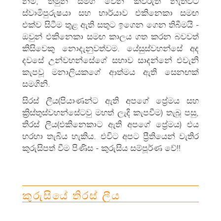
නම්, තමුන් සමග වෙන කව්රුත් නැතිවිට
ස්වාමිපුරුෂයා සහ භාර්යාව එකිනෙකා සමඟ
එක්ව සිටීම තුළ ඇති සතුට ඉගෙන ගෙන තිබීමයි -
ඔවුන් එකිනෙකා සමඟ කාලය ගත කරන බවවත්
කිසිවෙකු නොදැනුවත්වම. යේසුස්වහන්සේ අද
දවසේ උන්වහන්සේගේ සභාව සාදන්නේ එවැනි
කැපවූ මනාලියකගේ ආත්මය ඇති සෙනඟක්
සමගිනි.
සිරස් ලීය(පියාණන්ට ඇති අපගේ ප්‍රේමය සහ
ක්‍රිස්තුස්වහන්සේටවු මහත් ලැදි කැපවීම) තැබූ පසු,
තිරස් ලීය(එකිනෙකාට ඇති අපගේ ප්‍රේමය) එය
හරහා තැබිය හැකිය. එවිට අපට ප්‍රීතියෙන් වැතිර
කුරුසිපත් වීම පිණිස - කුරුසිය සම්පූර්ණ වේ!!
කුරුසියේ තිරස් ලීය