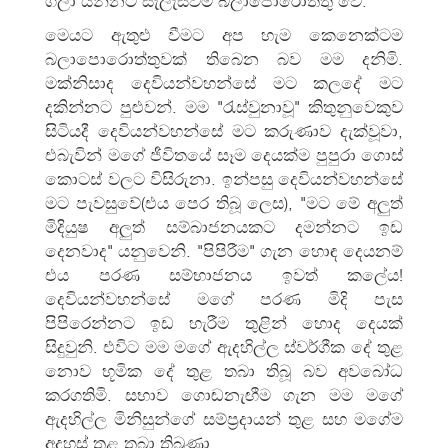
ගලා යන්නට සැලැස්වීම බලාපොරොත්තු වේ.
මෙයට ඇතුළු වීමට අප හැම කෙනෙක්ටම
බලාපොරොත්තුවක් තිබෙන බව මම දනිමි.
මක්නිසාද දෙවියන්වහන්සේ මට කලදේ මට
දකින්නට පුළුවන්. මම "රැස්වුනාවූ" කිතුනුවෙකුව
සිටියදී දෙවියන්වහන්සේ මට කරුණාව දැක්වූවා,
එබැවින් මගේ ජීවිතයේ සෑම දෙයක්ම පුපුරා ගොස්
කොටස් වලට විසිරුනා. ඉන්පසු දෙවියන්වහන්සේ
මට පැවසුවේ(එය පෙර තිබූ ලෙස), "මට මේ අලුත්
මිදියුෂ අලුත් සම්බාජනයකට දමන්නට ඉඩ
දෙනවාද" යනුවෙනි. "පිපිරීම" ගැන හොඳ දෙයනම්
එය පරණ සම්භාජනය ඉවත් කලේය!
දෙවියන්වහන්සේ මගේ පරණ මිදි පැස
පිපිරෙන්නට ඉඩ හැරීම තුළින් හොද දෙයක්
සිදුවුනි. එවිට මම මගේ ඇදහිල්ල ස්වර්ගීක දේ තුළ
නොව භූමික දේ තුළ තබා තිබූ බව අවබෝධ
කරගතිමි. සභාව ගොඬනැඟීම ගැන මම මගේ
ඇදහිල්ල මිනිසුන්ගේ සම්ප්‍රදායන් තුළ සහ මගේම
අදහස් තුළ තබා තිබුණා.