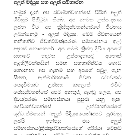
අලුත් මිදියුෂ සහ අලුත් සම්භාජන
නමුත් දැන් අප ස්වාමින්වහන්සේ විසින් අලුත්
ගිවිසුම පිහිටුවා තිබේ. අප නැවත උත්පාදනය
ලබන විට අප ක්‍රිස්තුස්වහන්සේගේ ජීවනය
ලබන්නෙමු - අලුත් මිදියුෂ. මෙම ජීවනයෙන්
තනිතනිව ජීවත්වීමක්(පරණ සම්භාජනය තුල)
අදහස් නොකෙරේ. අප මෙම ක්‍රිස්තු දිවිය අපගේ
සභාවේ නැවත උත්පාදනයවූ අනෙක්
ඇදහිලිවන්තයින් සමඟ සහභාගිත්‍වය ගොඩ
නොනඟා අප ගැනම සහ අපගේ පවුල ගැන
සිතන, ආත්මාර්තකාමී ජීවන රටාවකට
යෙදවීමකට උත්සහ කලොත් - එවිට
යේසුස්වහන්සේ අපට අනතුරු ඇගවූ ලෙස, අප
දිවිය(පරණ සම්භාජනය) පුපුරා යනු ඇත.
දෙවියන්වහන්සේ උන්වහන්සේගේ
ශුද්ධාත්මයෙන් (අලුත් මිදියුෂයෙන්)අපව පුරවනු
ලබයි ඉන්පසු එය අලුත්
සම්භාජනය(ක්‍රිස්තුස්වහන්සේගේ ශරීරය) වෙතට