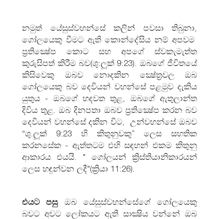
නමුත් යේසුස්වහන්සේ කලින් පවසා තිබුනා,
ගෝලයෙකු වීමට ඇති කොන්දේසිය නම් අපවම
ප්‍රතික්‍ෂේප කොට සහ අපගේ ස්වකැමැත්ත
කුරුසිපත් කිරීම බව(ශු:ලූක් 9:23). ඔබගේ ජීවිතයේ
කිසිවෙකු ඔබව නොදකින ක්‍ෂේත්‍රවල ඔබ
ගෝලයෙකු බව දෙවියන් වහන්සේ පළමුව දැකිය
යුතුය - ඔබගේ හදවත තුළ, ඔබගේ ඇතුලාන්ත
දිවිය තුළ. ඔබ දිනපතා ඔබව ප්‍රතික්‍ෂේප කරන බව
දෙවියන් වහන්සේ දකින විට, උන්වහන්සේ ඔබව
“ශු.ලූක් 9:23 හි කිතුනුවකු” ලෙස සහතික
කරනසේක - ඇත්තටම එහි සඳහන් එකම කිතුනු
ආකාරය එයයි. " ගෝලයන් ක්‍රිස්තියානිකාරයන්
ලෙස හඳුන්වන ලදී"(ක්‍රියා 11:26).
එයට පසු
ඔබ යේසුස්වහන්සේගේ ගෝලයෙකු
බවට අවට ලෝකයට ඇති සාක්‍ෂිය වන්නේ ඔබ