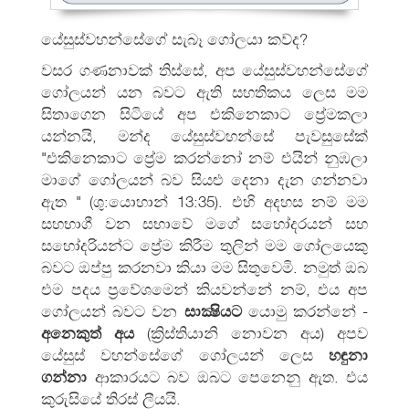
යේසුස්වහන්සේගේ සැබෑ ගෝලයා කව්ද?
වසර ගණනාවක් තිස්සේ, අප යේසුස්වහන්සේගේ
ගෝලයන් යන බවට ඇති සහතිකය ලෙස මම
සිතාගෙන සිටියේ අප එකිනෙකාට ප්‍රේමකලා
යන්නයි, මන්ද යේසුස්වහන්සේ පැවසුසේක්
"එකිනෙකාට ප්‍රේම කරන්නෝ නම් එයින් නුඹලා
මාගේ ගෝලයන් බව සියළු දෙනා දැන ගන්නවා
ඇත " (ශු:යොහාන් 13:35). එහි අදහස නම් මම
සහභාගී වන සභාවේ මගේ සහෝදරයන් සහ
සහෝදරියන්ට ප්‍රේම කිරීම තුලින් මම ගෝලයෙකු
බවට ඔප්පු කරනවා කියා මම සිතුවෙමි. නමුත් ඔබ
එම පදය ප්‍රවේශමෙන් කියවන්නේ නම්, එය අප
ගෝලයන් බවට වන
සාක්‍ෂියට
යොමු කරන්නේ -
අනෙකුත් අය
(ක්‍රිස්තියානි නොවන අය) අපව
යේසුස් වහන්සේගේ ගෝලයන් ලෙස
හඳුනා
ගන්නා
ආකාරයට බව ඔබට පෙනෙනු ඇත. එය
කුරුසියේ තිරස් ලීයයි.