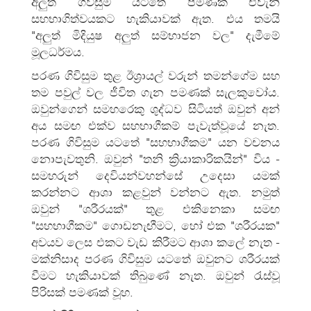
අලුත් ගිවිසුම යටතේ පමණක් එවැනි
සහභාගිත්‍වයකට හැකියාවක් ඇත. එය තමයි
"අලුත් මිදියුෂ අලුත් සම්භාජන වල" දැමීමේ
මූලධර්මය.
පරණ ගිවිසුම තුළ ඊශ්‍රායල් වරුන් තමන්ගේම සහ
තම පවුල් වල ජීවිත ගැන පමණක් සැලකුවෝය.
ඔවුන්ගෙන් සමහරෙකු ශුද්ධව සිටියත් ඔවුන් අන්
අය සමඟ එක්ව සහභාගීකම් පැවැත්වූයේ නැත.
පරණ ගිවිසුම යටතේ "සහභාගීකම" යන වචනය
නොපැවතුනි. ඔවුන් "තනි ක්‍රියාකාරිකයින්" විය -
සමහරුන් දෙවියන්වහන්සේ උදෙසා යමක්
කරන්නට ආශා කළවුන් වන්නට ඇත. නමුත්
ඔවුන් "ශරීරයක්" තුළ එකිනෙකා සමඟ
"සහභාගීකම" ගොඩනැඟීමට, හෝ එක "ශරීරයක"
අවයව ලෙස එකට වැඩ කිරීමට ආශා කලේ නැත -
මක්නිසාද පරණ ගිවිසුම යටතේ ඔවුනට ශරීරයක්
වීමට හැකියාවක් තිබුණේ නැත. ඔවුන් රැස්වූ
පිරිසක් පමණක් වූහ.