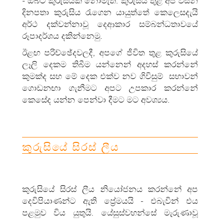
- ඔබට කුරුසියක් නොමැත. කුරුසිය තුළ අප විසින්
දිනපතා කුරුසිය රැගෙන යායුත්තේ කෙලෙසදැයි
අර්ථ දක්වන්නාවූ දෙආකාර සම්බන්‍ධතාවයේ
රූපාදර්ශය දකින්නෙමු.
ඊළඟ පරිච්ඡේදවලදී, අපගේ ජීවිත තුළ කුරුසියේ
ලෑලි දෙකම තිබීම යන්නෙන් අදහස් කරන්නේ
කුමක්ද සහ මේ දෙක එක්ව නව ගිවිසුම් සභාවන්
ගොඩනඟා ගැනීමට අපට උපකාර කරන්නේ
කෙසේද යන්න පෙන්වා දීමට මට අවශ්‍යය.
කුරුසියේ සිරස් ලීය
කුරුසියේ සිරස් ලීය නියෝජනය කරන්නේ අප
දෙවිපියාණන්ට ඇති ප්‍රේමයයි - එබැවින් එය
පළමුව විය යුතුයි. යේසුස්වහන්සේ මැරුණාවූ