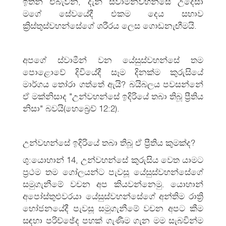
ඉතින් එබැවින්, දැන් ස්වාමින්වහන්සේ උදෙසා
මගේ සේවයේදී එකම දෙය සභාව
ක්‍රිස්තුස්වහන්සේගේ ශරීරය ලෙස ගොඩනැඟීමයි.
අපගේ ස්වාමීන් වන යේසුස්වහන්සේ තම
පොළොවේ දිවියේදී සෑම දිනක්ම කුරුසියේ
මාර්ගය තෝරා ගත්තේ ඇයි? බයිබලය පවසන්නේ
ඒ මක්නිසාද "උන්වහන්සේ ඉදිරියේ තබා තිබූ ප්‍රීතිය
නිසා" බවයි(හෙබ්‍රෙව් 12:2).
උන්වහන්සේ ඉදිරියේ තබා තිබූ ඒ ප්‍රීතිය කුමක්ද?
ශු:යොහාන් 14, උන්වහන්සේ කුරුසිය වෙත යාමට
ප්‍රථම තම ගෝලයන්ට පැවසූ යේසුස්වහන්සේගේ
සමුගැනීමේ වචන අප කියවන්නෙමු. යොහාන්
අපෝස්තුළුවරයා යේසුස්වහන්සේගේ අන්තිම රාත්‍රි
භෝජනයේදී පැවසූ සමුගැනීමේ වචන අපට කීම
සඳහා පරිච්ඡේද පහක් ගැණීම ගැන මම සැබවින්ම