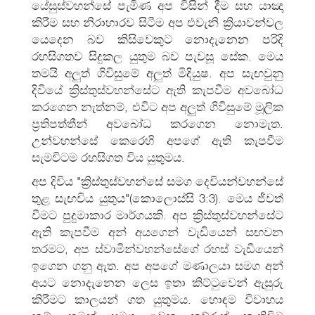
යේසුස්වහන්සේ පැමිණ අප විසින් දීම සහ යාඤා
කිරීම සහ නිරාහාරව සිටීම අප එවැනි ක්‍රියාවන්වල
යෙදෙන බව කිසිවෙකුට නොදැනෙන පරිදි
රහසිගතව සිදුකල යුතුම බව පැවසූ සේක. මෙය
තමයි අලුත් ගිවිසුමේ අලුත් මිදියුෂ. අප සැඟවුනු
දිවියේ ක්‍රිස්තුස්වහන්සේට ඇති කැපවීම අවබෝධ
කරගෙන නැත්නම්, එවිට අප අලුත් ගිවිසුමේ මූලික
ප්‍රතිපත්තීන් අවබෝධ කරගෙන නොමැත.
උන්වහන්සේ කෙරෙහි අපගේ ඇති කැපවීම
සැමවිටම රහසිගත විය යුතුමය.
අප දිවිය "ක්‍රිස්තුස්වහන්සේ සමග දෙවියන්වහන්සේ
තුළ සැඟවිය යුතුය"(කොලොස්සි 3:3). මෙය ජීවත්
වීමට පුදුමාකාර මාර්ගයකි. අප ක්‍රිස්තුස්වහන්සේට
ඇති කැපවීම අන් අයගෙන් වැඩියෙන් සඟවන
තරමට, අප ස්වාමින්වහන්සේගේ රහස් වැඩියෙන්
ඉගෙන ගනු ඇත. අප අපගේ මණාලයා සමග අන්
අයට නොදැනෙන ලෙස ඉතා කිට්ටුවෙන් ඇසුරු
කිරීමට කාලයන් ගත යුතුමය. හොඳම විවාහය