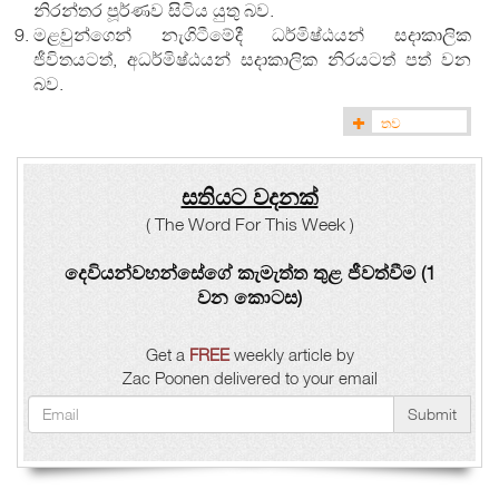
නිරන්තර පූර්ණව සිටිය යුතු බව.
මළවුන්ගෙන් නැගිටීමේදී ධර්මිෂ්ඨයන් සදාකාලික
ජීවිතයටත්, අධර්මිෂ්ඨයන් සදාකාලික නිරයටත් පත් වන
බව.
තව
සතියට වදනක්
( The Word For This Week )
දෙවියන්වහන්සේගේ කැමැත්ත තුළ ජීවත්වීම (1
වන කොටස)
Get a
FREE
weekly article by
Zac Poonen delivered to your email
Submit