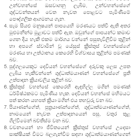
උන්වහන්සේ ඔසවාගනු ලැබීම, උන්වහන්සේගේ
ශුද්ධවන්තයන් වෙත නැවත පොළවට පැමිණීමේ
පෞද්ගලික ආගමනය ගැන.
සෑම සියළු මනුෂයන් පාපයෙහි මරණයට පත්වී ඇති අතර
මුළුමනින්ම මුළාවට පත්වී ඇත. ඔවුන්ගේ පාපයන්ට කමාව
ගෙන දිය හැකි එකම මාර්ගය වන්නේ පසුතැවිලිවීම තුළින්
හා අපගේ ස්වාමින් වූ යේසුස් ක්‍රිස්තුස් වහන්සේගේ
මරණය හා උත්ථානය කෙරෙහි විශ්වාසය තුළින්ම පමණක්
බව.
පුද්ගලයෙකුට දෙවියන් වහන්සේගේ දරුවකු ලෙස උපත
ලැබිය හැකිවන්නේ ශුද්ධාත්මයාණන් වහන්සේගේ ප්‍රති
උත්පාදන ක්‍රියාවලිය තුළින් බව.
ක්‍රිස්තුස් වහන්සේ කෙරෙහි ඇඳහිල්ල මගින් පමණක්
ධර්මිෂ්ඨකමට පැමිණිය හැක. දෙවියන් වහන්සේ මහිමයට
පත් කරන යහපත් ක්‍රියා මගින් එය තහවුරු වන බව.
පියාණන්ගේත්, පුත්‍රයාණන්ගේත්, ශුද්ධාත්මයාණන්ගේත්,
නාමයෙන් නැවත උත්පාදනයෙන් පසු, වතුර තුළ
ගිල්වීමෙන් බව්තීස්ම වන බව.
වචනයෙන් හා ජීවිතයෙන් ක්‍රිස්තුස් වහන්සේ උදෙසා
සාක්ෂියක් වීමට බලගැන්වීම සඳහා ශුද්ධාත්මයාණන්ගෙන්