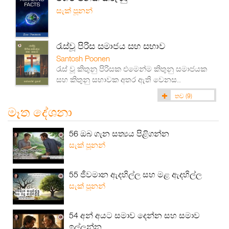
සැක් පූනන්
රැස්වූ පිරිස සමාජය සහ සභාව
Santosh Poonen
රැස් වූ කිතුනු පිරිසක එමෙන්ම කිතුනු සමාජයක
සහ කිතුනු සභාවක අතර ඇති වෙනස..
තව
(9)
මෑත දේශනා
56 ඔබ ගැන සත්‍යය පිළිගන්න
සැක් පූනන්
55 ජීවමාන ඇදහිල්ල සහ මළ ඇදහිල්ල
සැක් පූනන්
54 අන් අයට සමාව දෙන්න සහ සමාව
ඉල්ලන්න