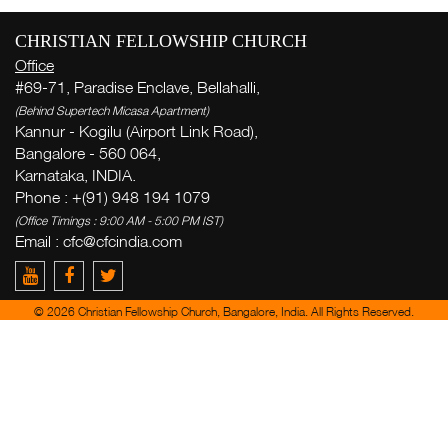
CHRISTIAN FELLOWSHIP CHURCH
Office
#69-71, Paradise Enclave, Bellahalli,
(Behind Supertech Micasa Apartment)
Kannur - Kogilu (Airport Link Road),
Bangalore - 560 064,
Karnataka, INDIA.
Phone : +(91) 948 194 1079
(Office Timings : 9:00 AM - 5:00 PM IST)
Email :
cfc@cfcindia.com
© 2026 Christian Fellowship Church, Bangalore, India. All Rights Reserved.