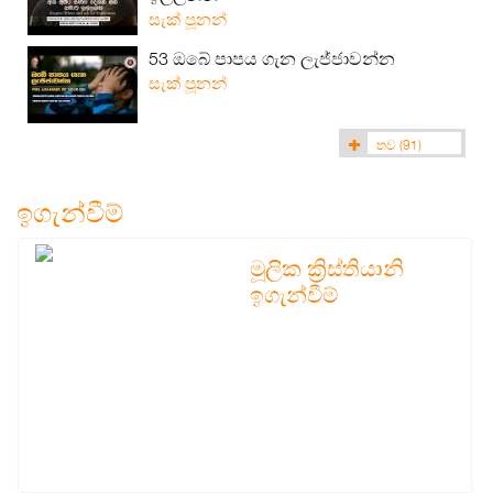
සැක් පූනන්
53 ඔබේ පාපය ගැන ලැජ්ජාවන්න
සැක් පූනන්
තව
(91)
ඉගැන්වීම්
මූලික ක්‍රිස්තියානි
ඉගැන්වීම්