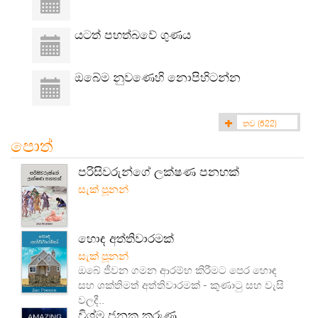
යටත් පහත්බවේ ගුණය
ඔබේම නුවණෙහි නොපිහිටන්න
තව
(522)
පොත්
පරිසිවරුන්ගේ ලක්ෂණ පනහක්
සැක් පූනන්
හොඳ අත්තිවාරමක්
සැක් පූනන්
ඔබේ ජීවන ගමන ආරම්භ කිරීමට පෙර හොඳ
සහ ශක්තිමත් අත්තිවාරමක් - කුණාටු සහ වැසි
වලදී..
විශ්ම ජනක කරුණු