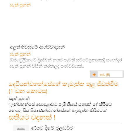
සැක් පූනන්
අලූත් ගිවිසුමේ ආශිර්වාදයන්
සැක් පූනන්
ඕස්ට්‍රේලියාවේ බ්‍රිස්බන් නගර පැවති සම්මේලනයකදී සහෝදර
සැක් පුනන් විසින් කරනලද පර්‍ණවිඩයක්..
තව
(6)
දෙවියන්වහන්සේගේ කැමැත්ත තුළ ජීවත්වීම
(1 වන කොටස)
සැක් පූනන්
“උන්වහන්සේ පොළොවට පැමිණියේ යහපත් දේ කිරීමට
නොව, සිය පියාණන්වහන්සේගේ කැමැත්ත කිරීමටය"
සතියට වදනක් !
ණයට දීමේ මූලධර්ම