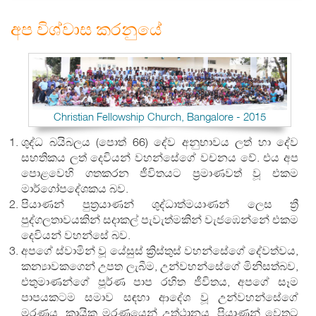
අප විශ්වාස කරනුයේ
Christian Fellowship Church, Bangalore - 2015
ශුද්ධ බයිබලය (පොත් 66) දේව අනුභාවය ලත් හා දේව
සහතිකය ලත් දෙවියන් වහන්සේගේ වචනය වේ. එය අප
පොළවෙහි ගතකරන ජීවිතයට ප්‍රමාණවත් වූ එකම
මාර්ගෝපදේශකය බව.
පියාණන් පුත්‍රයාණන් ශුද්ධාත්මයාණන් ලෙස ත්‍රී
පුද්ගලතාවයකින් සදාකල් පැවැත්මකින් වැජඹෙන්නේ එකම
දෙවියන් වහන්සේ බව.
අපගේ ස්වාමින් වූ යේසුස් ක්‍රිස්තුස් වහන්සේගේ දේවත්වය,
කන්‍යාවකගෙන් උපත ලැබීම, උන්වහන්සේගේ මිනිසත්බව,
එතුමාණන්ගේ පූර්ණ පාප රහිත ජීවිතය, අපගේ සෑම
පාපයකටම සමාව සඳහා ආදේශ වූ උන්වහන්සේගේ
මරණය, කායික මරණයෙන් උත්ථානය, පියාණන් වෙතට