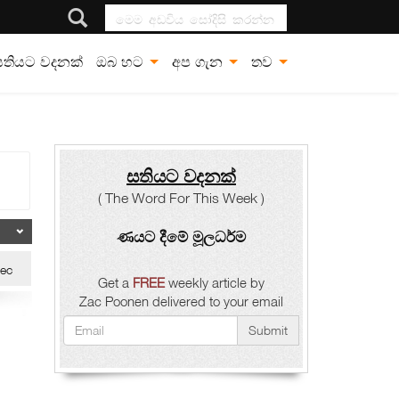
මෙම අඩවිය සෝදිසි
කරන්න
සතියට වදනක්
ඔබ හට
අප ගැන
තව
සතියට වදනක්
( The Word For This Week )
ණයට දීමේ මූලධර්ම
ec
Get a
FREE
weekly article by
Zac Poonen delivered to your email
Submit