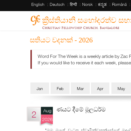
English
Deutsch
हिन्दी
Norsk
ಕನ್ನಡ
Română
ක්‍රිස්තියානි සහෝදරත්ව 
Christian Fellowship Church, Bangalore
සතියට වදනක් - 2026
Word For The Week is a weekly article by Zac 
If you would like to receive it each week, please 
Jan
Feb
Mar
Apr
May
ණයට දීමේ මූලධර්ම
Aug
2
2026
"මම මගේ වැටුප ස්වාමීන්වහන්සේගේ මුදල