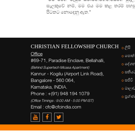
සැලකුවේ නම්, මම එය මම කළ තරම් පහස
පිටතට නොදෙනු ඇත."
CHRISTIAN FELLOWSHIP CHURCH
ලිපි
Office
පොත්
#69-71, Paradise Enclave, Bellahalli,
දේශන
(Behind Supertech Micasa Apartment)
සතිය
Kannur - Kogilu (Airport Link Road),
Bangalore - 560 064,
සජීවි
Karnataka, INDIA.
මාලා
Phone : +(91) 948 194 1079
ප්‍රශ්
(Office Timings : 9:00 AM - 5:00 PM IST)
Email :
cfc@cfcindia.com