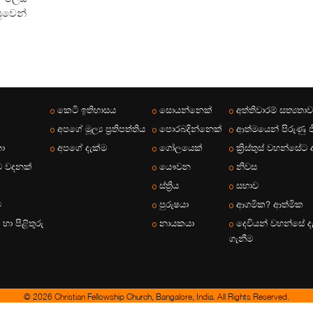
ුවෙන්
කෙටි ඉතිහාසය
සොයන්නෙක්
අත්තිවාරම් සත්‍යතා
අපගේ මූල්‍ය ප්‍රතිපත්තිය
පොරබදින්නෙක්
ආත්මයෙන් පිරුණු ජ
ා
අපගේ දැක්ම
ගෝලයෙක්
ක්‍රිස්තුස් වහන්සේට
ට වදනක්
යෞවන
නිවස
ස්ත්‍රිය
සභාව
ව
පුරුෂයා
ආගමික? ආත්මික
ණ හා පිළිතුරු
නායකයා
දෙවියන් වහන්සේ ද
ගැනීම
© 2026 Christian Fellowship Church, Bangalore, India. All Rights Reserved.