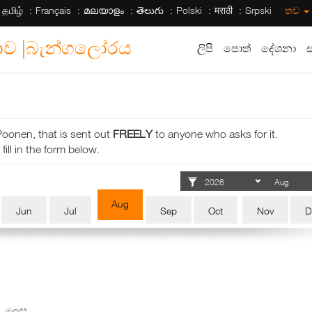
தமிழ்
Français
മലയാളം
తెలుగు
Polski
मराठी
Srpski
තව
සභාව |බැන්ගලෝරය
ලිපි
පොත්
දේශනා
Poonen, that is sent out
FREELY
to anyone who asks for it.
fill in the form below.
Aug
Jun
Jul
Sep
Oct
Nov
D
් ලෙස