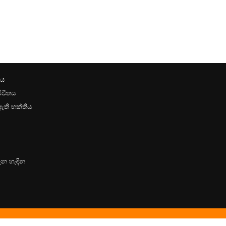
වය
ීවිතය
 ඇති භක්තිය
ැන හැඳින