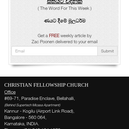
සතියට වදනක්
( The Word For This Week )
ණයට දීමේ මූලධර්ම
Get a
FREE
weekly article by
Zac Poonen delivered to your email
Submit
CHRISTIAN FELLOWSHIP CHURCH
Office
#69-71, Paradise Enclave, Bellahalli,
(Behind Supertech Micasa Apartment)
Kannur - Kogilu (Airport Link Road),
Bangalore - 560 064,
Karnataka, INDIA.