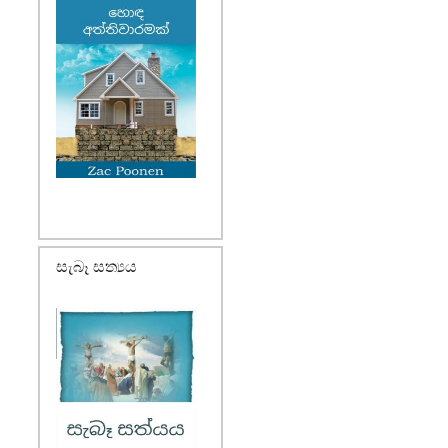
සැබෑ සත්‍යය