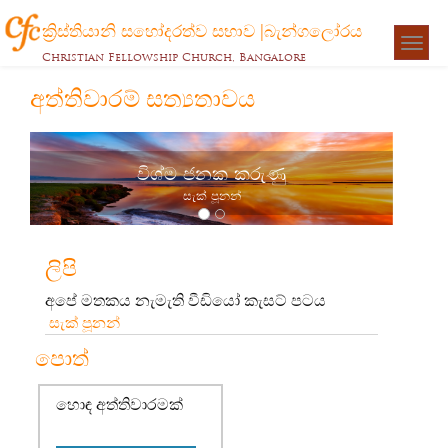
ක්‍රිස්තියානි සහෝදරත්ව සභාව |බැන්ගලෝරය
Togg
Christian Fellowship Church, Bangalore
navigat
අත්තිවාරම් සත්‍යතාවය
විශ්ම ජනක කරුණු
සැක් පූනන්
ලිපි
අපේ මතකය නැමැති වීඩියෝ කැසට් පටය
සැක් පූනන්
පොත්
හොඳ අත්තිවාරමක්