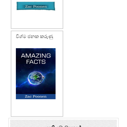
විශ්ම ජනක කරුණු