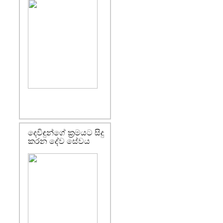
දෙවිඳුන්ගේ ක්‍රමයට සිදු
කරන දේව සේවය