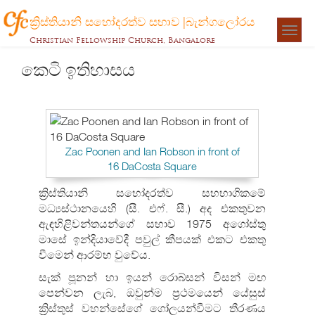
ක්‍රිස්තියානි සහෝදරත්ව සභාව |බැන්ගලෝරය
Togg
Christian Fellowship Church, Bangalore
navigat
කෙටි ඉතිහාසය
Zac Poonen and Ian Robson in front of
16 DaCosta Square
ක්‍රිස්තියානි සහෝදරත්ව සහභාගිකමේ
මධ්‍යස්ථානයෙහි (සී. එෆ්. සී.) අද එකතුවන
ඇඳහිළිවන්තයන්ගේ සභාව 1975 අගෝස්තු
මාසේ ඉන්දියාවේදී පවුල් කීපයක් එකට එකතු
වීමෙන් ආරම්භ වුවේය.
සැක් පූනන් හා ඉයන් රොබ්සන් විසන් මඟ
පෙන්වන ලැබ, ඔවුන්ම ප්‍රථමයෙන් යේසුස්
ක්‍රිස්තුස් වහන්සේගේ ගෝලයන්වීමට තීරණය