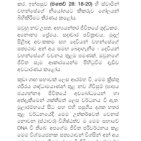
කර, ඉන්පසුව
(මතෙව් 28: 18-20)
හි ස්වාමින්
වහන්සේගේ නියෝගයට කීකරුව ගෝලයන්
බිහිකිරීමට තීරණය කළෝය.
ඔවුහු නව උපත, අභ්‍යයන්තර ජීවිතයේ ශුද්ධකම,
අනොන්‍ය ප්‍රේමය, සදාචාර පවිත්‍රාවය, මුදල්
පිළිබඳ අවංකකම සහ දෙවියන් වහන්සේගේ
සත්‍යථාව අන් අය සමඟ බෙදාගැනීම - දෙවියන්
වහන්සේගේ වචනය තුළම පමණක්, ඔවුනගේ
ජීවිත සෑම ආකාරයෙන්ම පිහිටුවීම දැඩිව
අවධාරණය කළෝය.
කුඩා ගෘහ සභාවක් ලෙස ආරම්භ වී, මෙම ක්‍රිස්තු
ශරීරය ශාද්ධාමයාණන් තුළ නව ගිවිසුම් (පාපය
ජයගන්නා) ජීවිතයේ අවබෝධයෙන් හා
අත්දැකීමෙන් ශක්තිමත් ලෙස වර්ධනය වී ඇත.
මූලාරම්භයේ සිට සහ එහි පසුගිය දශක හතර
තුළ වර්ධනයේදී මෙම උත්කර්ෂවත් වෙනස්
නොවන (ස්ථාවර) විශිෂ්ඨත්ව ම මෙම සභාවේ
DNA වී තිබේ. අපගේම ජීවිත පරිවර්ථනය කළ
මෙම විශ්මයජනක සත්‍යථාවන් විගසින් අන් අය