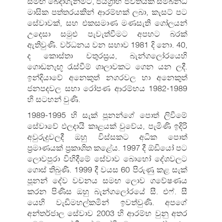
සමඟ බෙදාගැනීමට, ජයග්‍රාහි ජීවිතයක් සම්බන්ධ
මාසික පත්තරයකින් ආරම්භක් ලබා, කැසට් පට
සේවාවක්, සහ එකසමාණ මණසැති ගෝලයන්
උදෙසා සමුළු පැවැත්වීමට අපහට බරක්
ඇතිවුණි. වර්ධනය වන සභාව 1981 දි නො. 40,
ද කොස්තා චතුරස්‍රය, බැන්ගලෝරයෙහි
ගොඩනැඟූ රැස්වීම් ශාලාවකට ගෙන යන ලදී.
ඉන්දියාවේ අනෙකුත් නගරවල හා අනෙකුත්
ජනපදවල සභා රෝපණ ආරම්භය 1982-1989
හි සටහන් වුණි.
1989-1995 හි සැක් පූනන්ගේ පොත් ලිවීමේ
සේවාවේ ඵලදායි කාළයක් වුවේය, පැමිණි ඉදිරි
අවුරුදුවලදී ඔහු විස්සකට අධික පොත්
ප්‍රමාණයක් ප්‍රකාශිත කළේය. 1997 දී ඕඩියෝ පට
ලොවපුරා විහිදීමේ සේවාව බොහෝ දේශවලට
ගොස් තිබුණි. 1999 දී වයස 60 පිරුණු කළ සැක්
පූනන් දේව වචනය සමඟ ලොව ගවේෂණය
කරන පිණිස ඔහු බැන්ගලෝරයේ සී. එෆ්. සී
යෙහි වැඩිමහල්කමින් ඉවත්වුණි. අපගේ
අන්තර්ජාල සේවාව 2003 හි ආරම්භ වුනු අතර