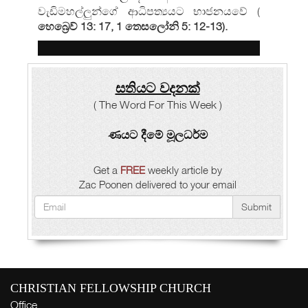
වැඩිමහල්ලුන්ගේ ආධිපත්‍යයට භාජනයවේ (
හෙබ්‍රෙව් 13: 17
, 1 තෙසලෝනි 5: 12-13).
සතියට වදනක්
( The Word For This Week )
ණයට දීමේ මූලධර්ම
Get a
FREE
weekly article by
Zac Poonen delivered to your email
Submit
CHRISTIAN FELLOWSHIP CHURCH
Office