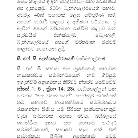
මෙම කාලයේ දී අන් මහද්වීපවල සභා රෝපණය
අප දැක්කෙමු. 2004 බැන්ගලෝරයෙහි සභාව,
අවුරුදු 40ක් සභාවක් ලෙස සම්පූර්ණ කර,
අපගේ පැරණි ශාලාව ද අභිබවා වර්ධනය වූ
බැවින් අපගේ වර්ථමාන රැස්වීම් ශාලාව වන
පැරඩයිස් එන්ක්ලේව්, බෙලහාලි,
බැන්ගලෝරයේ අපගේ වර්තමාන රැස්වීම්
ශාලාවට ගෙන යන ලදී.
වැඩිමහල්ක
සී. එෆ්. සී. බැන්ගලෝරයෙහි
ම:
සී. එෆ්. සී. සභාව තම (ප්‍රදේශයේ) සභාවක
නායකත්වය සම්බන්ධයෙන් නව ගිවිසුම්
ඉගැන්වීම් අනුගමනය කිරීමට නිතරම සෙව්වෙමු
(
තීතස් 1: 5
, ක්‍රියා 14: 23
). වැඩිමහල්ලුන් යන
වචනය "බහු වචනයෙන්" පෙන්නුම් කරන්නේ
තම සභාවේ නායකත්වයේ සමබරතාවය
රැකගන්නා පිණිස යම් පිරිසක් (එක්කෙනෙකුට
වැඩි) සංඛ්‍යාවක් අවශ්‍ය බවය. බයිබලයේ
ඉගැන්වීම අනුව තම සභාවේ කරුණු
සම්බන්ධයෙන්, සභාවේ සෑම එක් එක්
සාමාජිකයා පිළිබඳ අපේක්ෂාව මෙම