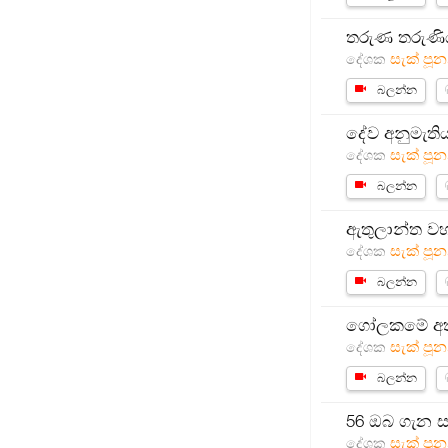
තරුණ තරුණිය
සැක් පූන
දේශක
බලන්න
දේව අනුමැති
සැක් පූන
දේශක
බලන්න
ඇතුලාන්ත වහ
සැක් පූන
දේශක
බලන්න
ගෝලකමේ අත්
සැක් පූන
දේශක
බලන්න
56 ඔබ ගැන සත
සැක් පූන
දේශක