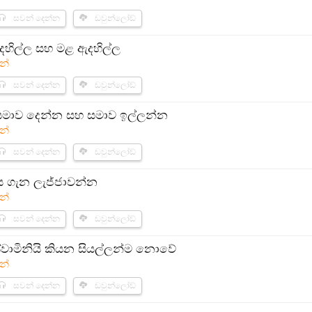
සවන් දෙන්න
ඩවුන්ලෝඩ්
දහිල්ල සහ මළ ඇදහිල්ල
න්
සවන් දෙන්න
ඩවුන්ලෝඩ්
සමාව දෙන්න සහ සමාව ඉල්ලන්න
න්
සවන් දෙන්න
ඩවුන්ලෝඩ්
 ගැන ලැජ්ජාවන්න
න්
සවන් දෙන්න
ඩවුන්ලෝඩ්
 ස්වාමිනියි කියන සියල්ලන්ම නොවේ
න්
සවන් දෙන්න
ඩවුන්ලෝඩ්