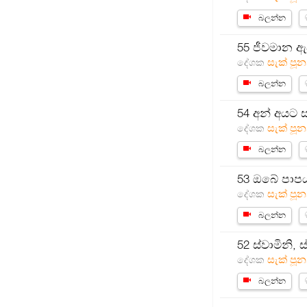
බලන්න
55 ජීවමාන ඇ
සැක් පූන
දේශක
බලන්න
54 අන් අයට 
සැක් පූන
දේශක
බලන්න
53 ඔබේ පාපය
සැක් පූන
දේශක
බලන්න
52 ස්වාමිනි,
සැක් පූන
දේශක
බලන්න