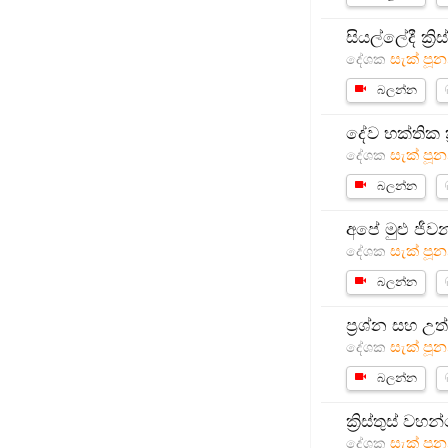
සියල්ලේදී ක්‍ර
සැක් පූන
දේශක
බලන්න
දේව භක්තික ක්‍
සැක් පූන
දේශක
බලන්න
අපේ මුළු ජීව
සැක් පූන
දේශක
බලන්න
ප්‍රශ්න සහ උත
සැක් පූන
දේශක
බලන්න
ක්‍රිස්තුස් 
සැක් පූන
දේශක