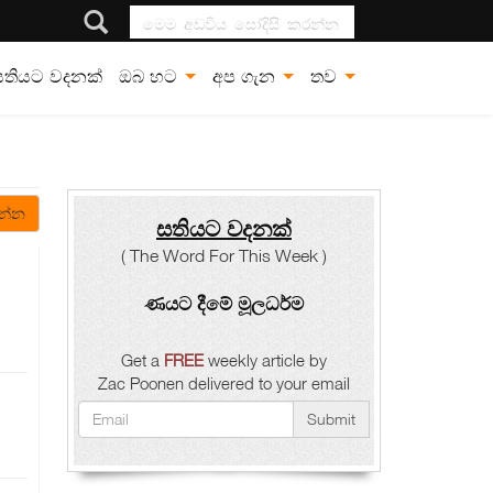
මෙම අඩවිය සෝදිසි
කරන්න
සතියට වදනක්
ඔබ හට
අප ගැන
තව
න්න
සතියට වදනක්
( The Word For This Week )
ණයට දීමේ මූලධර්ම
Get a
FREE
weekly article by
Zac Poonen delivered to your email
Submit