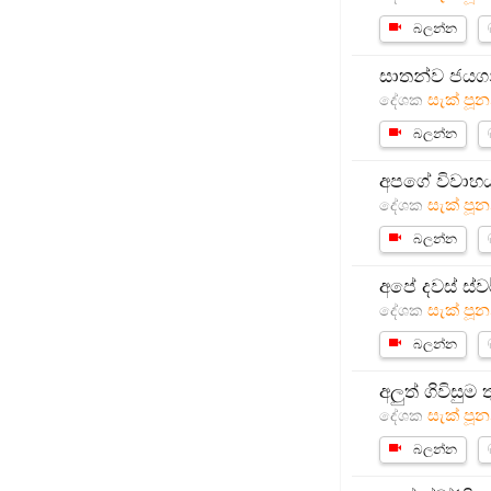
බලන්න
සාතන්ව ජයගන
සැක් පූන
දේශක
බලන්න
අපගේ විවාහය
සැක් පූන
දේශක
බලන්න
අපේ දවස් ස්ව
සැක් පූන
දේශක
බලන්න
අලුත් ගිවිසුම
සැක් පූන
දේශක
බලන්න