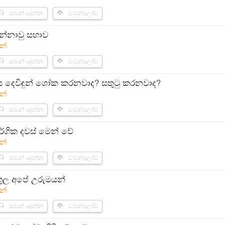
සවන් දෙන්න
ඩවුන්ලෝඩ්
්නාවු සභාව​​
න්
සවන් දෙන්න
ඩවුන්ලෝඩ්
 දෙවිඳුන් ශෝක කරනවාද? සතුටු කරනවාද?
න්
සවන් දෙන්න
ඩවුන්ලෝඩ්
ර්ගික දවස් මෙන් වේ
න්
සවන් දෙන්න
ඩවුන්ලෝඩ්
 තුල අපේ උරුමයන්​
න්
සවන් දෙන්න
ඩවුන්ලෝඩ්