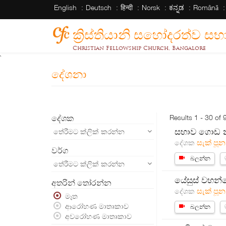
English
Deutsch
हिन्दी
Norsk
ಕನ್ನಡ
Română
ක්‍රිස්තියානි සහෝදරත්ව 
Christian Fellowship Church, Bangalore
`
දේශනා
දේශක
Results 1 - 30 of 
සභාව ගොඩ න
තේරීමට ක්ලික් කරන්න
සැක් පූන
දේශක
වර්ග
බලන්න
තේරීමට ක්ලික් කරන්න
යේසුස් වහන්සේ
අතරින් තෝරන්න
සැක් පූන
දේශක
මෑත
ආරෝහණ මාතෘකාව
බලන්න
අවරෝහණ මාතෘකාව