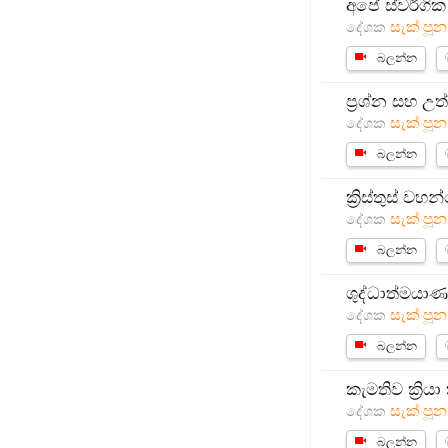
අපේ ස්වර්ගික
සැක් පූන
දේශක
බලන්න
ප්‍රශ්න සහ උත
සැක් පූන
දේශක
බලන්න
ක්‍රිස්තුස් 
සැක් පූන
දේශක
බලන්න
ශුද්ධාත්මයාණන
සැක් පූන
දේශක
බලන්න
කැමතිව ක්‍රි
සැක් පූන
දේශක
බලන්න