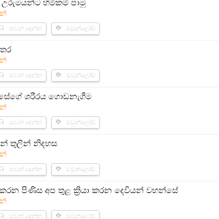
 උරුමයන්ට හිමිකම් පාමු
න්
සවන් දෙන්න
ඩවුන්ලෝඩ්
්තර
න්
සවන් දෙන්න
ඩවුන්ලෝඩ්
වහන්සේගේ ශරීරය ගොඩනැගීම
න්
සවන් දෙන්න
ඩවුන්ලෝඩ්
් තුලින් නිදහස​​
න්
සවන් දෙන්න
ඩවුන්ලෝඩ්
යා කරන පිණිස අප තුළ ක්‍රියා කරන දෙවියන් වහන්සේ
න්
සවන් දෙන්න
ඩවුන්ලෝඩ්