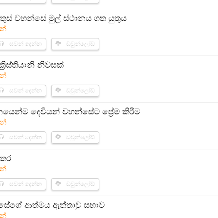
ිස්තුස් වහන්සේ මුල් ස්ථානය ගත යුතුය​​
න්
සවන් දෙන්න
ඩවුන්ලෝඩ්
රිස්තියානි නිවසක්​
න්
සවන් දෙන්න
ඩවුන්ලෝඩ්
නයෙන්ම දෙවියන් වහන්සේට ප්‍රේම කිරීම
න්
සවන් දෙන්න
ඩවුන්ලෝඩ්
්තර​
න්
සවන් දෙන්න
ඩවුන්ලෝඩ්
වහන්සේගේ ආත්මය ඇත්තාවු සභාව
න්