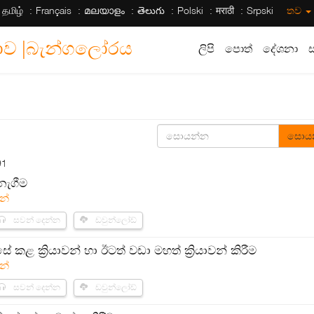
தமிழ்
Français
മലയാളം
తెలుగు
Polski
मराठी
Srpski
තව
සභාව |බැන්ගලෝරය
ලිපි
පොත්
දේශනා
සොය
91
ැගීම
න්
සවන් දෙන්න
ඩවුන්ලෝඩ්
 කළ ක්‍රියාවන් හා ඊටත් වඩා මහත් ක්‍රියාවන් කිරීම
න්
සවන් දෙන්න
ඩවුන්ලෝඩ්