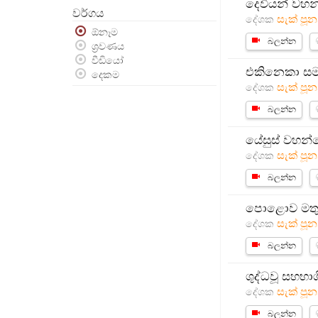
දෙවියන් වහන
වර්ගය
සැක් පූන
දේශක
ඕනෑම
බලන්න
ශ්‍රවණය
වීඩියෝ
එකිනෙකා සම
දෙකම
සැක් පූන
දේශක
බලන්න
යේසුස් වහන්
සැක් පූන
දේශක
බලන්න
පොළොව මතුපි
සැක් පූන
දේශක
බලන්න
ශුද්ධවූ සහභා
සැක් පූන
දේශක
බලන්න