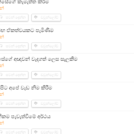
්සේගේ කැමැත්ත කිරීම​
න්
සවන් දෙන්න
ඩවුන්ලෝඩ්
ඟ ඒකත්වයකට පැමිණීම
න්
සවන් දෙන්න
ඩවුන්ලෝඩ්
සේගේ අඥාවන් වැදගත් ලෙස සැලකීම​
න්
සවන් දෙන්න
ඩවුන්ලෝඩ්
ට අපේ වැඩ නිම කිරීම​
න්
සවන් දෙන්න
ඩවුන්ලෝඩ්
ගිකම පැවැත්වීමේ අර්ථය
න්
සවන් දෙන්න
ඩවුන්ලෝඩ්