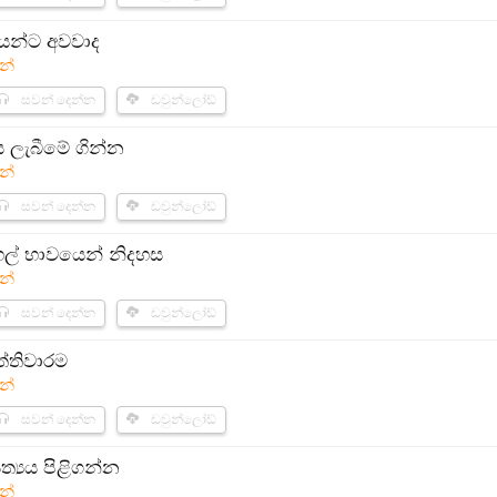
න්ට අවවාද​
න්
සවන් දෙන්න
ඩවුන්ලෝඩ්
ය ලැබීමේ ගින්න
න්
සවන් දෙන්න
ඩවුන්ලෝඩ්
ල් භාවයෙන් නිදහස
න්
සවන් දෙන්න
ඩවුන්ලෝඩ්
තිවාරම​
න්
සවන් දෙන්න
ඩවුන්ලෝඩ්
්‍යය පිළිගන්න
න්