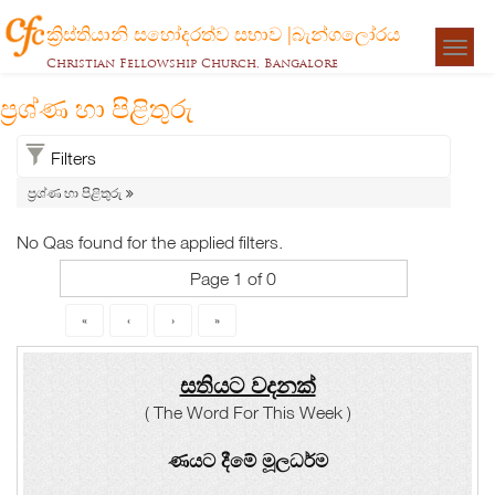
ක්‍රිස්තියානි සහෝදරත්ව සභාව |බැන්ගලෝරය
Togg
Christian Fellowship Church, Bangalore
navigat
ප්‍රශ්ණ හා පිළිතුරු
Filters
ප්‍රශ්ණ හා පිළිතුරු
No Qas found for the applied filters.
Page 1 of 0
«
‹
›
»
සතියට වදනක්
( The Word For This Week )
ණයට දීමේ මූලධර්ම