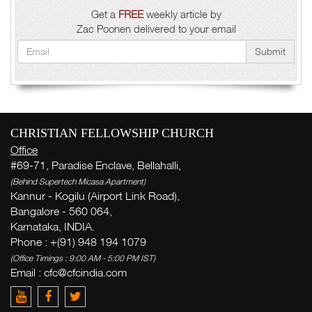
Get a
FREE
weekly article by
Zac Poonen delivered to your email
Submit
CHRISTIAN FELLOWSHIP CHURCH
Office
#69-71, Paradise Enclave, Bellahalli,
(Behind Supertech Micasa Apartment)
Kannur - Kogilu (Airport Link Road),
Bangalore - 560 064,
Karnataka, INDIA.
Phone : +(91) 948 194 1079
(Office Timings : 9:00 AM - 5:00 PM IST)
Email :
cfc@cfcindia.com