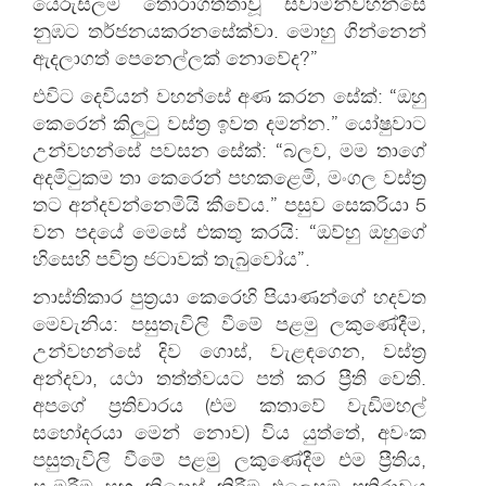
යෙරුසලම තෝරාගත්තාවූ ස්වාමීන්වහන්සේ
නුඹට තර්ජනයකරනසේක්වා. මොහු ගින්නෙන්
ඇදලාගත් පෙනෙල්ලක් නොවේද?”
එවිට දෙවියන් වහන්සේ අණ කරන සේක්: “ඔහු
කෙරෙන් කිලුටු වස්ත්‍ර ඉවත දමන්න.” යෝෂුවාට
උන්වහන්සේ පවසන සේක්: “බලව, මම තාගේ
අදමිටුකම තා කෙරෙන් පහකළෙමි, මංගල වස්ත්‍ර
තට අන්දවන්නෙමියි කීවේය.” පසුව සෙකරියා 5
වන පදයේ මෙසේ එකතු කරයි: “ඔව්හු ඔහුගේ
හිසෙහි පවිත්‍ර ජටාවක් තැබුවෝය”.
නාස්තිකාර පුත්‍රයා කෙරෙහි පියාණන්ගේ හදවත
මෙවැනිය: පසුතැවිලි වීමේ පළමු ලකුණේදීම,
උන්වහන්සේ දිව ගොස්, වැළඳගෙන, වස්ත්‍ර
අන්දවා, යථා තත්ත්වයට පත් කර ප්‍රීති වෙති.
අපගේ ප්‍රතිචාරය (එම කතාවේ වැඩිමහල්
සහෝදරයා මෙන් නොව) විය යුත්තේ, අවංක
පසුතැවිලි වීමේ පළමු ලකුණේදීම එම ප්‍රීතිය,