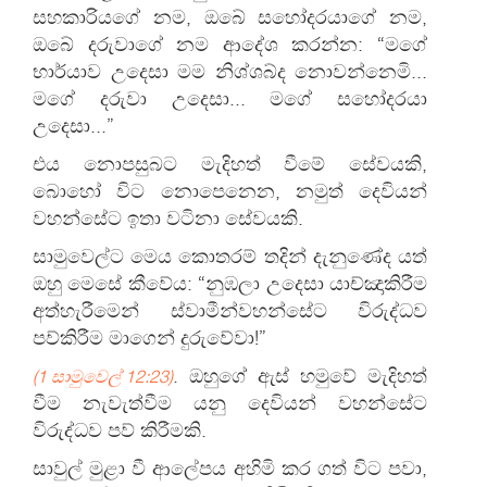
සහකාරියගේ නම, ඔබේ සහෝදරයාගේ නම,
ඔබේ දරුවාගේ නම ආදේශ කරන්න: “මගේ
භාර්යාව උදෙසා මම නිශ්ශබ්ද නොවන්නෙමි...
මගේ දරුවා උදෙසා... මගේ සහෝදරයා
උදෙසා...”
එය නොපසුබට මැදිහත් වීමේ සේවයකි,
බොහෝ විට නොපෙනෙන, නමුත් දෙවියන්
වහන්සේට ඉතා වටිනා සේවයකි.
සාමුවෙල්ට මෙය කොතරම් තදින් දැනුණේද යත්
ඔහු මෙසේ කීවේය: “නුඹලා උදෙසා යාච්ඤාකිරීම
අත්හැරීමෙන් ස්වාමීන්වහන්සේට විරුද්ධව
පව්කිරීම මාගෙන් දුරුවේවා!”
. ඔහුගේ ඇස් හමුවේ මැදිහත්
(1 සාමුවෙල් 12:23)
වීම නැවැත්වීම යනු දෙවියන් වහන්සේට
විරුද්ධව පව් කිරීමකි.
සාවුල් මුළා වී ආලේපය අහිමි කර ගත් විට පවා,