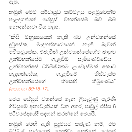
ඇත.
නමුත් මෙම සර්වායුධ කට්ටලය පළමුවෙන්ම
පැළඳගත්තේ යේසුස් වහන්සේම බව ඔබ
නොදන්නවා විය හැක,
“කිසි මනුෂ්‍යයෙක් නැති බව උන්වහන්සේ
දුටුසේක, මැදහත්කාරයෙක් නැති බැවින්
මවිතවූසේක. එබැවින් උන්වහන්සේගේම බාහුව
උන්වහන්සේට ගැළවීම පැමිණෙව්වේය...
උන්වහන්සේ ධර්මිෂ්ඨකම ළයවැස්මක් කොට
හැඳගත්සේක, ගැළවීමේ හිස්වැස්ම
උන්වහන්සේගේ හිසෙහි තිබුණේය”
.
(යෙසායා 59:16-17)
මෙය යේසුස් වහන්සේ ගැන ලියැවුණු පැරණි
ගිවිසුමේ අනාවැකියක් වන අතර, පාවුල් එපීස 6
පරිච්ඡේදයේදී සඳහන් කරන්නේ මෙයයි.
නමුත් මෙහි ඇති පුදුමයට කරුණ නම්, එම
බයිබල් පාඨයෙන් පෙන්වා දෙන්නේ යේසුස්