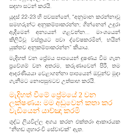
සඳහා සටන් කරයි.
යූදස් 22-23 හි පවසන්නේ, “අනුමාන කරන්නාවූ
සමහරුන්ට අනුකම්පාකරන්න; ගින්නෙන් උදුරා
ඇදීමෙන් අන්‍යයන් ගළවන්න... මාංශයෙන්
කිලිටිවූ වස්ත්‍රයට පවා ද්වේෂකරමින්, භයින්
යුක්තව අනුකම්පාකරන්න” කියාය.
මැදිහත් වන ප්‍රේමය පාපයෙන් දූෂණය වීම ගැන
ප්‍රවේශම් වන අතරම, කරුණාවෙන් පිරී, තම
ආදරණීයයා වෙළාගන්නා පාපයෙන් ඔවුන්ව මුදා
ගැනීමට නොපසුබටව උත්සාහ කරයි.
මැදිහත් වීමේ ප්‍රේමයේ 2 වන
ලක්ෂණය: මම අඩුවෙන් කතා කර
වැඩියෙන් යාච්ඤා කරමි
ශුද්ධ ලියවිල්ල අගය කරන එක්තරා ආකාරයක
“නිහඬ ශුභාරංචි සේවාවක්” ඇත.