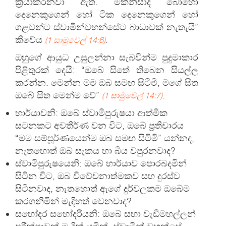
ක්‍රියාකරනවා ඇත. මක්නිසාද බොහෝ
දෙනෙකුගෙන් හෝ ටික දෙනෙකුගෙන් හෝ
ගළවන්ට ස්වාමීන්වහන්සේට බාධාවක් නැතැයි”
කීවේය
.
(1 සාමුවෙල් 14:6)
ඔහුගේ ආයුධ උසුලන්නා සැබවින්ම පුදුමාකාර
පිළිතුරක් දෙයි: “ඔබේ සිතේ තිබෙන සියල්ල
කරන්න. මෙන්න මම ඔබ සමඟ සිටිමි, මගේ සිත
ඔබේ සිත මෙන්ම වේ”
.
(1 සාමුවෙල් 14:7)
භාර්යාවනි: ඔබේ ස්වාමිපුරුෂයා ආත්මික
සටනකට අවතීර්ණ වන විට, ඔබේ ප්‍රතිචාරය
“මම සම්පූර්ණයෙන්ම ඔබ සමඟ සිටිමි” යන්නද,
නැතහොත් ඔබ සැකය හා බිය වපුරනවාද?
ස්වාමිපුරුෂයෙනි: ඔබේ භාර්යාව පොරබදමින්
සිටින විට, ඔබ විවේචනාත්මකව සහ දුරස්ව
සිටිනවාද, නැතහොත් ඇගේ දුර්වලකම ඔබේම
කරගනිමින් මැදිහත් වෙනවාද?
සහෝදර සහෝදරියනි: ඔබේ සභා වැඩිමහල්ලන්