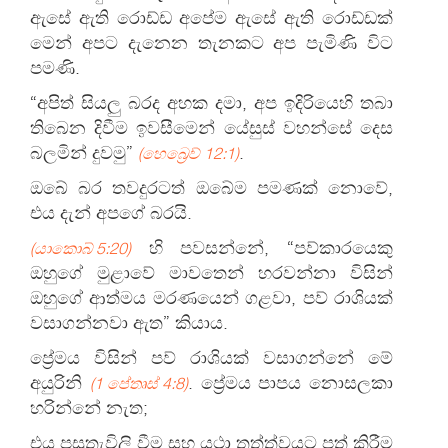
ඇසේ ඇති රොඩ්ඩ අපේම ඇසේ ඇති රොඩ්ඩක්
මෙන් අපට දැනෙන තැනකට අප පැමිණි විට
පමණි.
“අපිත් සියලු බරද අහක දමා, අප ඉදිරියෙහි තබා
තිබෙන දිවීම ඉවසීමෙන් යේසුස් වහන්සේ දෙස
බලමින් දුවමු”
.
(හෙබ්‍රෙව් 12:1)
ඔබේ බර තවදුරටත් ඔබේම පමණක් නොවේ,
එය දැන් අපගේ බරයි.
හි පවසන්නේ, “පව්කාරයෙකු
(යාකොබ් 5:20)
ඔහුගේ මුළාවේ මාවතෙන් හරවන්නා විසින්
ඔහුගේ ආත්මය මරණයෙන් ගළවා, පව් රාශියක්
වසාගන්නවා ඇත” කියාය.
ප්‍රේමය විසින් පව් රාශියක් වසාගන්නේ මේ
අයුරිනි
. ප්‍රේමය පාපය නොසලකා
(1 පේතෘස් 4:8)
හරින්නේ නැත;
එය පසුතැවිලි වීම සහ යථා තත්ත්වයට පත් කිරීම