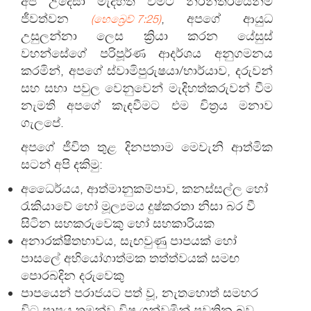
අප උදෙසා මැදිහත් වීමට නිරන්තරයෙන්ම
ජීවත්වන
, අපගේ ආයුධ
(හෙබ්‍රෙව් 7:25)
උසුලන්නා ලෙස ක්‍රියා කරන යේසුස්
වහන්සේගේ පරිපූර්ණ ආදර්ශය අනුගමනය
කරමින්, අපගේ ස්වාමිපුරුෂයා/භාර්යාව, දරුවන්
සහ සභා පවුල වෙනුවෙන් මැදිහත්කරුවන් වීම
නැමති අපගේ කැඳවීමට එම චිත්‍රය මනාව
ගැලපේ.
අපගේ ජීවිත තුළ දිනපතාම මෙවැනි ආත්මික
සටන් අපි දකිමු:
අධෛර්යය, ආත්මානුකම්පාව, කනස්සල්ල හෝ
රැකියාවේ හෝ මූල්‍යමය දුෂ්කරතා නිසා බර වී
සිටින සහකරුවෙකු හෝ සහකාරියක
අනාරක්ෂිතභාවය, සැඟවුණු පාපයක් හෝ
පාසලේ අභියෝගාත්මක තත්ත්වයක් සමඟ
පොරබදින දරුවෙකු
පාපයෙන් පරාජයට පත් වූ, නැතහොත් සමහර
විට පාපය තමන්ව විෂ ගන්වමින් පවතින බව