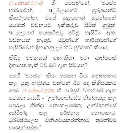
හි පවසන්නේ, “එසේම
(1 පේතෘස් 3:1-2)
භාර්යාවනි, นුඹලාගේම පුරුෂයන්ට
කීකරුවන්න; එසේ කළහොත් ඔවුන්ගෙන්
යමෙක් වචනයට අකීකරුව සිටිත් නුමුත්,
นුඹලාගේ භයසහිතවූ පවිත්‍ර හැසිරීම දැක,
වචනයක් නැතුව ඔවුන්ගේ භාර්යාවන්ගේ
හැසිරීමෙන් දිනාගනු ලබන්ට පුළුවන” කියාය.
කිසිදු වචනයක් නොකියා පවා ආත්මයක්
දිනාගත හැකි බව ඔබ දැන සිටියාද?
මෙහි “එසේම” කියා පවසන විට, අනුගමනය
කළ යුතු ආදර්ශය වන්නේ ඊට පද කිහිපයකට
පෙර
හි යේසුස් වහන්සේ ගැන
(1 පේතෘස් 2:23)
පවසන දෙයයි - “උන්වහන්සේට නින්දාකළ කල
පෙරළා නින්දා නොකළසේක; උන්වහන්සේ
දුක්වින්ද කල තර්ජනය නොකොට,
ධර්මිෂ්ඨලෙස විනිශ්චයකරන්නාට තමන්වම
භාරදුන්සේක.”