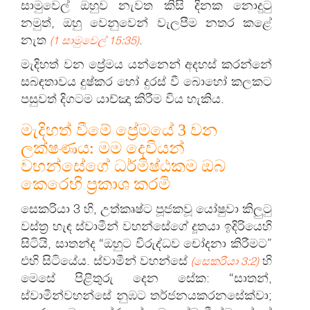
සාමුවෙල් ඔහුව නැවත කිසි දිනක නොදුටු
නමුත්, ඔහු වෙනුවෙන් වැලපීම නතර කළේ
නැත
.
(1 සාමුවෙල් 15:35)
මැදිහත් වන ප්‍රේමය යන්නෙන් අදහස් කරන්නේ
සබඳතාවය දුෂ්කර හෝ දුරස් වී බොහෝ කලකට
පසුවත් දිගටම යාච්ඤා කිරීම විය හැකිය.
මැදිහත් වීමේ ප්‍රේමයේ 3 වන
ලක්ෂණය: මම දෙවියන්
වහන්සේගේ ධර්මිෂ්ඨකම ඔබ
කෙරෙහි ප්‍රකාශ කරමි
සෙකරියා 3 හි, උත්කෘෂ්ට පූජකවූ යෝෂුවා කිලුටු
වස්ත්‍ර හැඳ ස්වාමීන් වහන්සේගේ දූතයා ඉදිරියෙහි
සිටියි, සාතන්ද “ඔහුට විරුද්ධව චෝදනා කිරීමට”
එහි සිටියේය. ස්වාමීන් වහන්සේ
හි
(සෙකරියා 3:2)
මෙසේ පිළිතුරු දෙන සේක: “සාතන්,
ස්වාමීන්වහන්සේ නුඹට තර්ජනයකරනසේක්වා;