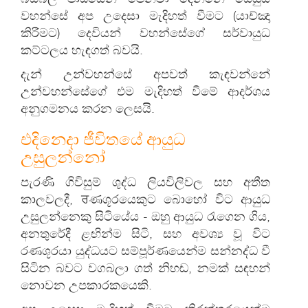
වහන්සේ අප උදෙසා මැදිහත් වීමට (යාච්ඤා
කිරීමට) දෙවියන් වහන්සේගේ සර්වායුධ
කට්ටලය හැඳගත් බවයි.
දැන් උන්වහන්සේ අපවත් කැඳවන්නේ
උන්වහන්සේගේ එම මැදිහත් වීමේ ආදර්ශය
අනුගමනය කරන ලෙසයි.
එදිනෙදා ජීවිතයේ ආයුධ
උසුලන්නෝ
පැරණි ගිවිසුම් ශුද්ධ ලියවිලිවල සහ අතීත
කාලවලදී, ਰණශූරයෙකුට බොහෝ විට ආයුධ
උසුලන්නෙකු සිටියේය - ඔහු ආයුධ රැගෙන ගිය,
අනතුරේදී ළඟින්ම සිටි, සහ අවශ්‍ය වූ විට
රණශූරයා යුද්ධයට සම්පූර්ණයෙන්ම සන්නද්ධ වී
සිටින බවට වගබලා ගත් නිහඬ, නමක් සඳහන්
නොවන උපකාරකයෙකි.