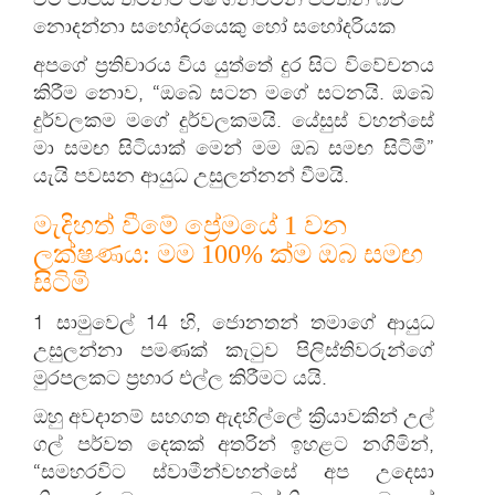
නොදන්නා සහෝදරයෙකු හෝ සහෝදරියක
අපගේ ප්‍රතිචාරය විය යුත්තේ දුර සිට විවේචනය
කිරීම නොව, “ඔබේ සටන මගේ සටනයි. ඔබේ
දුර්වලකම මගේ දුර්වලකමයි. යේසුස් වහන්සේ
මා සමඟ සිටියාක් මෙන් මම ඔබ සමඟ සිටිමි”
යැයි පවසන ආයුධ උසුලන්නන් වීමයි.
මැදිහත් වීමේ ප්‍රේමයේ 1 වන
ලක්ෂණය: මම 100% ක්ම ඔබ සමඟ
සිටිමි
1 සාමුවෙල් 14 හි, ජොනතන් තමාගේ ආයුධ
උසුලන්නා පමණක් කැටුව පිලිස්තිවරුන්ගේ
මුරපලකට ප්‍රහාර එල්ල කිරීමට යයි.
ඔහු අවදානම් සහගත ඇදහිල්ලේ ක්‍රියාවකින් උල්
ගල් පර්වත දෙකක් අතරින් ඉහළට නගිමින්,
“සමහරවිට ස්වාමීන්වහන්සේ අප උදෙසා