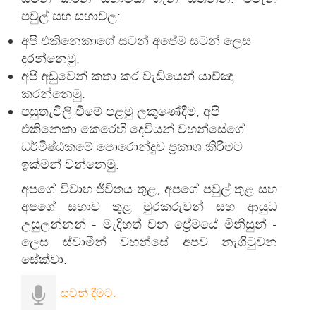
පවුල් සහ සභාවල:
අපි එකිනෙකාගේ සටන් අපේම සටන් ලෙස
දරන්නෙමු.
අපි අඩුවෙන් කතා කර වැඩියෙන් යාච්ඤා
කරන්නෙමු.
පසුතැවිලි වීමේ පළමු ලකුණේදීම, අපි
එකිනෙකා කෙරෙහි දෙවියන් වහන්සේගේ
ධර්මිෂ්ඨකමේ පොරොන්දුව ප්‍රකාශ කිරීමට
ඉක්මන් වන්නෙමු.
අපගේ විවාහ ජීවිතය තුළ, අපගේ පවුල් තුළ සහ
අපගේ සභාව තුළ මුරකරුවන් සහ ආයුධ
උසුලන්නන් - මැදිහත් වන ප්‍රේමයේ මිනිසුන් -
ලෙස ස්වාමීන් වහන්සේ අපව නැගිටුවන
සේක්වා.
සවන් දීමට.