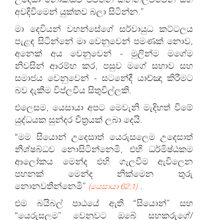
අවදිවීමෙන් යුක්තව බලා සිටින්න.”
මා දෙවියන් වහන්සේගේ සර්වායුධ කට්ටලය
පැළඳ සිටින්නේ මා වෙනුවෙන් පමණක් නොව,
අනෙක් අය වෙනුවෙන් - මුලින්ම මගේම
නිවසින් ආරම්භ කර, පසුව මගේ සභාව සහ
සමාජය වෙනුවෙන් - සටනේදී යාච්ඤා කිරීමට
බව දැකීම විප්ලවීය සිතුවිල්ලකි.
එලෙසම, යෙසායා අපට මෙවැනි මැදිහත් වීමේ
යුද්ධයක සුන්දර චිත්‍රයක් ලබා දෙයි.
“මම සියොන් උදෙසාත් යෙරුසලෙම උදෙසාත්
නිශ්ෂබ්ධව නොසිටින්නෙමි, එහි ධර්මිෂ්ඨකම
ආලෝකය මෙන්ද එහි ගැලවීම ඇවිලෙන
පහනක් මෙන්ද නික්මෙන තුරු
නොනවතින්නෙමි”
.
(යෙසායා 62:1)
එම බයිබල් පාඨයේ ඇති “සියොන්” සහ
“යෙරුසලම” වෙනුවට ඔබේ සහකරුගේ/