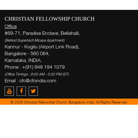
CHRISTIAN FELLOWSHIP CHURCH
Office
#69-71, Paradise Enclave, Bellahalli,
(Behind Supertech Micasa Apartment)
Kannur - Kogilu (Airport Link Road),
Bangalore - 560 064,
ස
Karnataka, INDIA.
Phone : +(91) 948 194 1079
ව
(Office Timings : 9:00 AM - 5:00 PM IST)
( Th
Email :
cfc@cfcindia.com
Thi
© 2026 Christian Fellowship Church, Bangalore, India. All Rights Reserved.
ම
Ge
week