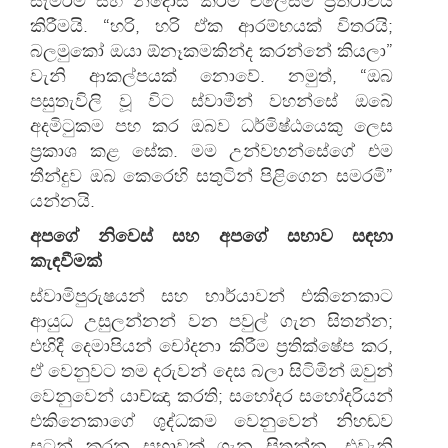
සැමරීම සහ නිදොස් කිරීම එලෙසම ප්‍රතිරාවය
කිරීමයි. “හරි, හරි ඒක ආරම්භයක් විතරයි;
බලමුකෝ ඔයා ඕනෑකමකින්ද කරන්නේ කියලා”
වැනි ආකල්පයක් නොවේ. නමුත්, “ඔබ
පසුතැවිලි වූ විට ස්වාමීන් වහන්සේ ඔබේ
අදමිටුකම පහ කර ඔබව ධර්මිෂ්ඨයෙකු ලෙස
ප්‍රකාශ කළ සේක. මම උන්වහන්සේගේ එම
තීන්දුව ඔබ කෙරෙහි සතුටින් පිළිගෙන සමරමි”
යන්නයි.
අපගේ නිවෙස් සහ අපගේ සභාව සඳහා
කැඳවීමක්
ස්වාමිපුරුෂයන් සහ භාර්යාවන් එකිනෙකාට
ආයුධ උසුලන්නන් වන පවුල් ගැන සිතන්න;
එහිදී දෙමාපියන් චෝදනා කිරීම ප්‍රතික්ෂේප කර,
ඒ වෙනුවට තම දරුවන් දෙස බලා සිටිමින් ඔවුන්
වෙනුවෙන් යාච්ඤා කරති; සහෝදර සහෝදරියන්
එකිනෙකාගේ ශුද්ධකම වෙනුවෙන් නිහඬව
සටන් කරන සභාවක් ගැන සිතන්න. එවැනි