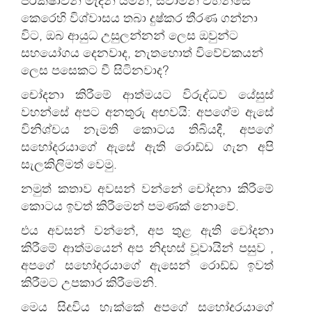
පරීක්ෂාවන් මැදින් යමින්, ස්වාමීන් වහන්සේ
කෙරෙහි විශ්වාසය තබා දුෂ්කර තීරණ ගන්නා
විට, ඔබ ආයුධ උසුලන්නන් ලෙස ඔවුන්ට
සහයෝගය දෙනවාද, නැතහොත් විවේචකයන්
ලෙස පසෙකට වී සිටිනවාද?
චෝදනා කිරීමේ ආත්මයට විරුද්ධව යේසුස්
වහන්සේ අපට අනතුරු අඟවයි: අපගේම ඇසේ
විනිශ්චය නැමති කොටය තිබියදී, අපගේ
සහෝදරයාගේ ඇසේ ඇති රොඩ්ඩ ගැන අපි
සැලකිලිමත් වෙමු.
නමුත් කතාව අවසන් වන්නේ චෝදනා කිරීමේ
කොටය ඉවත් කිරීමෙන් පමණක් නොවේ.
එය අවසන් වන්නේ, අප තුළ ඇති චෝදනා
කිරීමේ ආත්මයෙන් අප නිදහස් වූවායින් පසුව ,
අපගේ සහෝදරයාගේ ඇසෙන් රොඩ්ඩ ඉවත්
කිරීමට උපකාර කිරීමෙනි.
මෙය සිදුවිය හැක්කේ අපගේ සහෝදරයාගේ