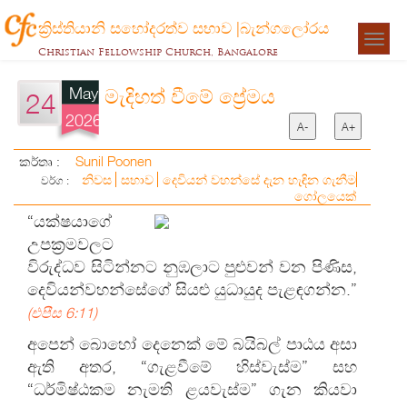
ක්‍රිස්තියානි සහෝදරත්ව සභාව |බැන්ගලෝරය
Togg
Christian Fellowship Church, Bangalore
navigat
May
මැදිහත් වීමේ ප්‍රේමය
24
2026
A-
A+
Sunil Poonen
කර්තෘ :
නිවස
සභාව
දෙවියන් වහන්සේ දැන හැඳින ගැනීම
වර්ග :
ගෝලයෙක්
“යක්ෂයාගේ
උපක්‍රමවලට
විරුද්ධව සිටින්නට නුඹලාට පුළුවන් වන පිණිස,
දෙවියන්වහන්සේගේ සියළු යුධායුද පැළඳගන්න.”
(එපීස 6:11)
අපෙන් බොහෝ දෙනෙක් මේ බයිබල් පාඨය අසා
ඇති අතර, “ගැළවීමේ හිස්වැස්ම” සහ
“ධර්මිෂ්ඨකම නැමති ළයවැස්ම” ගැන කියවා