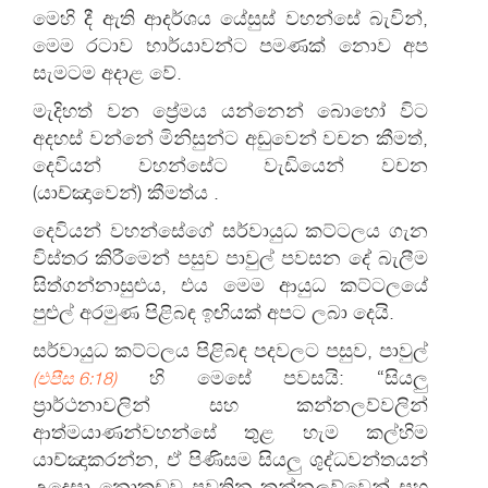
මෙහි දී ඇති ආදර්ශය යේසුස් වහන්සේ බැවින්,
මෙම රටාව භාර්යාවන්ට පමණක් නොව අප
සැමටම අදාළ වේ.
මැදිහත් වන ප්‍රේමය යන්නෙන් බොහෝ විට
අදහස් වන්නේ මිනිසුන්ට අඩුවෙන් වචන කීමත්,
දෙවියන් වහන්සේට වැඩියෙන් වචන
(යාච්ඤාවෙන්) කීමත්ය .
දෙවියන් වහන්සේගේ සර්වායුධ කට්ටලය ගැන
විස්තර කිරීමෙන් පසුව පාවුල් පවසන දේ බැලීම
සිත්ගන්නාසුළුය, එය මෙම ආයුධ කට්ටලයේ
පුළුල් අරමුණ පිළිබඳ ඉඟියක් අපට ලබා දෙයි.
සර්වායුධ කට්ටලය පිළිබඳ පදවලට පසුව, පාවුල්
හි මෙසේ පවසයි: “සියලු
(එපීස 6:18)
ප්‍රාර්ථනාවලින් සහ කන්නලව්වලින්
ආත්මයාණන්වහන්සේ තුළ හැම කල්හිම
යාච්ඤාකරන්න, ඒ පිණිසම සියලු ශුද්ධවන්තයන්
උදෙසා නොකඩව පවතින කන්නලව්වෙන් සහ