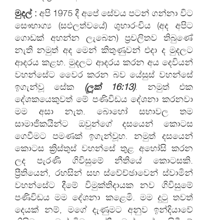
මුදල්
:
අපි 1975 දී අපේ සේවය පටන් ගන්නා විට
සෞභාග්‍ය (සඵලත්වයේ) ශුභාරංචිය (අද අපිට
ගොඩක් අහන්න ලැබෙන) ප්‍රචලිතව තිබුණේ
නැති නමුත් අද මෙන් කිතුණුවන් එදා ද මුදලට
ආදරය කළහ. මුදලට ආදරය කරන අය දෙවියන්
වහන්සේට වෛර කරන බව යේසුස් වහන්සේ
ඉගැන්වූ සේක
(ලූක්
16:
13)
. නමුත් එක
දේශකයෙකුවත් මේ පණිවිඩය දේශනා කරනවා
මම අසා නැත. බොහෝ සභාවල තම
සාමාජිකයින්ට ඔවුන්ගේ දසයෙන් කොටස
ගෙවීමට පමණක් ඉගැන්වූහ. නමුත් දසයෙන්
කොටස ක්‍රිස්තුස් වහන්සේ තුළ අහෝසි කරන
ලද පැරණි ගිවිසුමේ නීතියේ කොටසකි.
ප්‍රීතියෙන්, රහසින් සහ ස්වේච්ඡාවෙන් ස්වාමින්
වහන්සේට දීමේ විමුක්තිදායක නව ගිවිසුමේ
පණිවිඩය මම දේශනා කළෙමි. මම දුටු තවත්
දෙයක් නම්, මගේ දැණුමට අනුව ඉන්දියාවේ