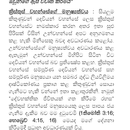
ඔවුන්ගේ ඇස් විවෘත කිරීමයි"
ක්‍රිස්තුස් වහන්සේගේ මනුෂ්‍යත්වය
:
සියලුම
කිතුණුවන් දෙවියන් වහන්සේ ලෙස ක්‍රිස්තුස්
වහන්සේට නමස්කාර කරන අතර ඉතා සුළු
පිරිසක් විසින් උන්වහන්සේ අපට අනුගමනය
කළ හැකි මිනිසෙකු බවද අවධාරණය කළෝය.
උන්වහන්සේගේ මනුෂ්‍යත්වය අවධාරණය කළ
ඇතැමුන් උන්වහන්සේ මිහිපිට සිටින විට
දෙවියන් වහන්සේ බව ප්‍රතික්‍ෂේප කළහ. ක්‍රිස්තුස්
වහන්සේ සම්පූර්ණ දෙවියන් වහන්සේ සහ
සම්පූර්ණ මනුෂ්‍යයා යන සමබර ශුද්ධ ලියවිලිමය
දෘෂ්ටිකෝණය ප්‍රකාශ කළ කිතුණුවන් සොයා
ගැනීමට හැකි වන්නේ ඉතා කළාතුරකිනි. නමුත්
"දේවභක්තික ජීවිතයක් ගත කිරීමේ රහස"
ක්‍රිස්තුස් වහන්සේ මනුෂ්‍යයෙකු ලෙස පාපය ජය
ගැනීම දැකීම බව මම දුටුවෙමි
(
1
තිමෝති
3:
16;
හෙබ්‍රෙව්
4:
15, 16)
. මෙයද මගේ දේශනා
කිරීමේදී ප්‍රධාන අවධාරණයක් විය.