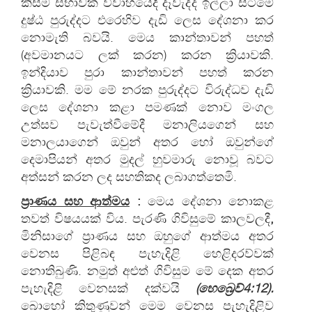
කිසිම සභාවක් විවාහයේදී දෑවැද්ද ඉල්ලා සිටීමේ
දුෂ්ඨ පුරුද්දට එරෙහිව දැඩි ලෙස දේශනා කර
නොමැති බවයි. මෙය කාන්තාවන් පහත්
(අවමානයට ලක් කරන) කරන ක්‍රියාවකි.
ඉන්දියාව පුරා කාන්තාවන් පහත් කරන
ක්‍රියාවකි. මම මේ නරක පුරුද්දට විරුද්ධව දැඩි
ලෙස දේශනා කළා පමණක් නොව මංගල
උත්සව පැවැත්වීමේදී මනාලියගෙන් සහ
මනාලයාගෙන් ඔවුන් අතර හෝ ඔවුන්ගේ
දෙමාපියන් අතර මුදල් හුවමාරු නොවූ බවට
අත්සන් කරන ලද සහතිකද ලබාගත්තෙමි.
ප්‍රාණය සහ ආත්මය
:
මෙය දේශනා නොකළ
තවත් විෂයයක් විය. පැරණි ගිවිසුමේ කාලවලදී
,
මිනිසාගේ ප්‍රාණය සහ ඔහුගේ ආත්මය අතර
වෙනස පිළිබඳ පැහැදිළි හෙළිදරව්වක්
නොතිබුණි. නමුත් අළුත් ගිවිසුම මේ දෙක අතර
පැහැදිළි වෙනසක් දක්වයි
(හෙබ්‍රෙව්
4:
12).
බොහෝ කිතුණුවන් මෙම වෙනස පැහැදිළිව