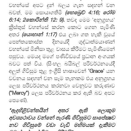
වහන්සේ අපට දුන් බලය ගැන සඳහන් වන
බවත්, මම සොයාගතිමි
(හෙබ්‍රෙව්
4:
16;
රෝම
6:
14; 2
කොරින්ති
12: 9).
තවද මෙම 'අනුග්‍රහය'
ක්‍රිස්තුස් වහන්සේ කරන කොට ගෙන පැමිණි
අතර
(යොහාන්
1:
17)
එය ලබා ගත හැකි වූයේ
පෙන්තකොස්ත දිනයේදී ශුද්ධාත්මයාණන්
වහන්සේ මිනිසා තුළ වාසය කිරීමට පැමිණීමෙන්
පසුවය. මෙයද මගේ පණිවිඩයේ ප්‍රධාන අංගයක්
බවට පත් විය. (සිංහල බයිබල් පරිවර්ථනයේදී
අලුත් ගිවිසුම තුළ ඉංග්‍රීසි භාෂාවෙන්
'Grace'
යන
වචනය සඳහන් වන සෑම තැනකම එය අනුග්‍රහය
ලෙස පරිවර්ථනය කරනවා වෙනුවට කරුණාව
(
"Mercy")
ලෙස පරිවර්ථනය කර ඇති බව අපට
පෙණේ).
"
ඇදහිළිවන්තයින් අතර ඇති ලොකුම
අවශ්‍යථාවය වන්නේ පැරණි ගිවිසුමට සාපේක්‍ෂව
නව ගිවිසුමේ වඩා වැඩි මහිමයක් දැකීමට