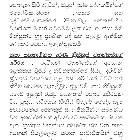
නොදැන සිටි බැවින්
,
ඔවුන් දක්ෂ දේශකයින්ගේ
මනෝවිද්‍යාත්මක උපක්‍රම සහ
ශුද්ධාත්මයාණන්ගේ දීමනාවල චිත්තවේගීය
ව්‍යාජයන් මගින් රැවටීමට ලක් විය. ඒ නිසා මම
මිනිසුන්ට හුදු ප්‍රාණික දේ සහ සැබෑවූ ආත්මික
දේ අතර වෙනස ඉගැන්නුවෙමි.
තමා සහභාගිකම් දරණ ක්‍රිස්තුස් වහන්සේගේ
ශරීරය
:
දෙවියන් වහන්සේගේ අවසාන
ඉළක්කය වූයේ උන්වහන්සේගේ සියලු දරුවන්
ක්‍රිස්තුස් වහන්සේ තුළ එක ශරීරයක් බවට පත්
කිරීම බව මම පැහැදිළිව දුටුවෙමි. නව ගිවිසුමේ
සභාව හුදෙක් රැස්වූ සෙනඟක් නොව ශරීරයක්
විය යුතුය. ශරීරයක (මිනිස් සිරුරේ මෙන්), සෑම
අවයවයක්ම අනෙකුත් සාමාජිකයින්ට සම්බන්ධ
වන අතර එක් එක් අවයවයට අසමසම කාර‍්‍යයක්
ඇත. ක්‍රිස්තුස් වහන්සේ පමණක් හිස වන අතර
අනෙක් සියල්ලෝම සමාන සාමාජිකයින් වනු