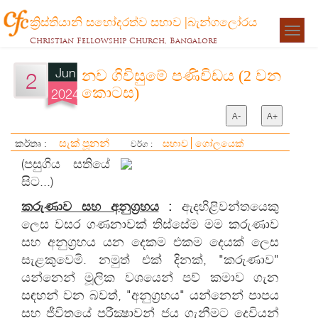
ක්‍රිස්තියානි සහෝදරත්ව සභාව |බැන්ගලෝරය
Togg
Christian Fellowship Church, Bangalore
navigat
Jun
නව ගිවිසුමේ පණිවිඩය (2 වන
2
කොටස)
2024
A-
A+
සැක් පූනන්
කර්තෘ :
සභාව
ගෝලයෙක්
වර්ග :
(පසුගිය සතියේ
සිට...)
කරුණාව සහ අනුග්‍රහය
:
ඇදහිළිවන්තයෙකු
ලෙස වසර ගණනාවක් තිස්සේම මම කරුණාව
සහ අනුග්‍රහය යන දෙකම එකම දෙයක් ලෙස
සැළකුවෙමි. නමුත් එක් දිනක්, "කරුණාව"
යන්නෙන් මූලික වශයෙන් පව් කමාව ගැන
සඳහන් වන බවත්, "අනුග්‍රහය" යන්නෙන් පාපය
සහ ජීවිතයේ පරීක්‍ෂාවන් ජය ගැනීමට දෙවියන්