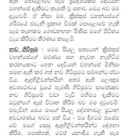
ඇත. පොළොවේ සෑම ප්‍රදේශයකම දෙවියන්
වහන්සේ දැකීමට කැමති වූ සභාව මෙය බව මම
දුටුවෙමි. ඒ නිසා මම, ක්‍රිස්තුස් වහන්සේගේ
ශරීරයේ එවැනි ප්‍රකාශ වීමක් පොළොවේ හැකි
සෑම තැනකම ගොඩනඟන පිණිස මගේ ජීවිතය
වැය කිරීමට තීරණය කළෙමි.
නව ගිවිසුම
:
මෙම සියලු සත්‍යයන් ක්‍රිස්තුස්
වහන්සේගේ මරණය සහ නැවත නැඟිටීම
කරනකොට ගෙන දෙවියන් වහන්සේ මිනිසා
සමඟ ඇති කර ගත් නව ගිවිසුමට සම්බන්ධ ඒවා
විය. ඇදහිළිවන්තයින් අතර ඇති ලොකුම
අවශ්‍යථාවය වූයේ පැරණි ගිවිසුමට සාපේක්‍ෂව
නව ගිවිසුමේ වඩා වැඩි මහිමය දැකීමට
ඔවුන්ගේ ඇස් විවෘත කිරීම බව මම දුටුවෙමි.
එබැවින් මෙය මාගේ සියලු දේශනාවල ප්‍රධාන
අවධාරණය බවට පත් විය - එය දිගටම එසේම
වේ. මගේ සෙසු ඇදහිළිවන්තයින්ට දේශනා
කිරීම, පොත්පත්, ටේප් යනාදිය හැකි සෑම