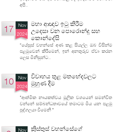
අපි..
මහා ආඥාව ඉටු කිරීම
Nov
17
උදෙසා වන පොරොන්දු සහ
2024
කොන්දේසි
“යේසුස් වහන්සේ අණ කළ සියල්ල ඔබ විසින්ම
පළමුවෙන් කිරීමෙන්, ඉන් අනතුරුව ඒවා කරන
ලෙස මිනිසුන්ට..
විවාහය තුළ මතභේදවලට
Nov
10
මුහුණ දීම
2024
"ආත්මික නායකත්වය මූලික වශයෙන් සමන්විත
වන්නේ සම්බන්ධතාවයේ තමාටම මිය යන පළමු
පුද්ගලයා වීමෙනි "
ක්‍රිස්තුස් වහන්සේගේ
Nov