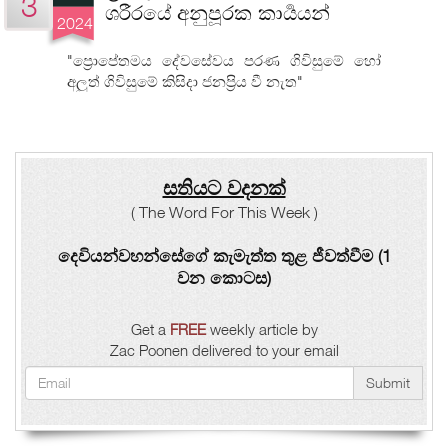
3
ශරීරයේ අනුපූරක කාර්‍යයන්
2024
"ප්‍රොපේතමය දේවසේවය පරණ ගිවිසුමේ හෝ
අලුත් ගිවිසුමේ කිසිදා ජනප්‍රිය වී නැත"
සතියට වදනක්
( The Word For This Week )
දෙවියන්වහන්සේගේ කැමැත්ත තුළ ජීවත්වීම (1
වන කොටස)
Get a
FREE
weekly article by
Zac Poonen delivered to your email
Submit