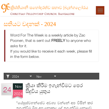
ක්‍රිස්තියානි සහෝදරත්ව සභාව |බැන්ගලෝරය
Togg
Christian Fellowship Church, Bangalore
navigat
සතියට වදනක් - 2024
Word For The Week is a weekly article by Zac
Poonen, that is sent out
FREELY
to anyone who
asks for it.
If you would like to receive it each week, please fill
in the form below.
ක්‍රියා කිරීම ඉගැන්වීමට පෙර
Nov
24
සිදුවිය යුතුය
2024
“යේසුස්වහන්සේට අවශ්‍ය වන්නේ අප විසින් කර
ඉගැන්වීම මිස අප නොකළ දේ ඉගැන්වීම නොවේ.