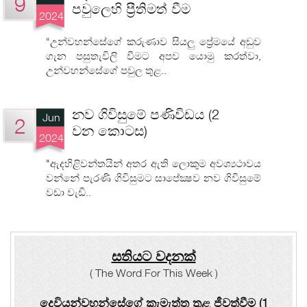
9
පවුලෙහි ප්‍රීතිමත් වීම
2024
“උන්වහන්සේගේ කරුණාව සියලු ප්‍රේමයේ අඩුව
ගැන පසුතැවිලි වීමට අපව යොමු කරත්වා,
උන්වහන්සේගේ පවුල තුළ..
නව ගිවිසුමේ පණිවිඩය (2
Jun
2
වන කොටස)
2024
"ඇදහිළිවන්තයින් අතර ඇති ලොකුම අවශ්‍යථාවය
වන්නේ පැරණි ගිවිසුමට සාපේක්‍ෂව නව ගිවිසුමේ
වඩා වැඩි..
සතියට වදනක්
( The Word For This Week )
දෙවියන්වහන්සේගේ කැමැත්ත තුළ ජීවත්වීම (1