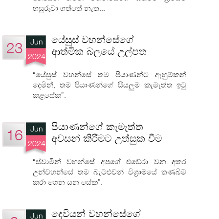
හසුරුවා ගත්තේ නැත...
යේසුස් වහන්සේගේ
Jun
23
ආත්මික බලයේ උල්පත
2024
“යේසුස් වහන්සේ තම පියාණන්ට ඇහුම්කන්
දෙමින්, තම පියාණන්ගේ සියලුම කැමැත්ත ඉටු
කළසේක”.
පියාණන්ගේ කැමැත්ත
Jun
16
අවසන් කිරීමට උත්සුක වීම
2024
“ස්වාමින් වහන්සේ අපගේ එඬේරා වන අතර
උන්වහන්සේ තම බැටළුවන් විශ්‍රාමයේ තණබිම්
කරා ගෙන යන සේක”.
දෙවියන් වහන්සේගේ
Jun