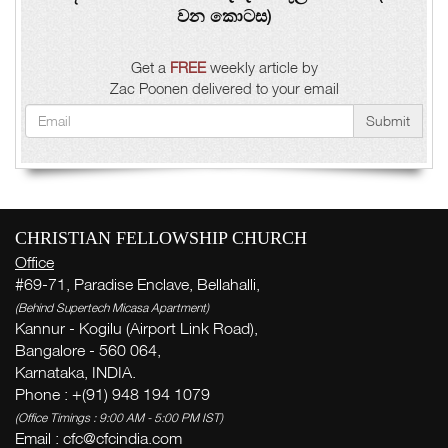
වන කොටස)
Get a
FREE
weekly article by
Zac Poonen delivered to your email
Submit
CHRISTIAN FELLOWSHIP CHURCH
Office
#69-71, Paradise Enclave, Bellahalli,
(Behind Supertech Micasa Apartment)
Kannur - Kogilu (Airport Link Road),
Bangalore - 560 064,
Karnataka, INDIA.
Phone : +(91) 948 194 1079
(Office Timings : 9:00 AM - 5:00 PM IST)
Email :
cfc@cfcindia.com