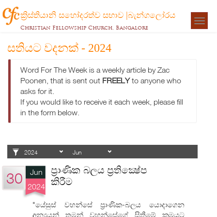
ක්‍රිස්තියානි සහෝදරත්ව සභාව |බැන්ගලෝරය
Togg
Christian Fellowship Church, Bangalore
navigat
සතියට වදනක් - 2024
Word For The Week is a weekly article by Zac
Poonen, that is sent out
FREELY
to anyone who
asks for it.
If you would like to receive it each week, please fill
in the form below.
ප්‍රාණික බලය ප්‍රතික්‍ෂේප
Jun
30
කිරීම
2024
"යේසුස් වහන්සේ ප්‍රාණික-බලය යොදාගෙන
අන්‍යයන් තමන් වහන්සේගේ සිතීමේ ක්‍රමයට