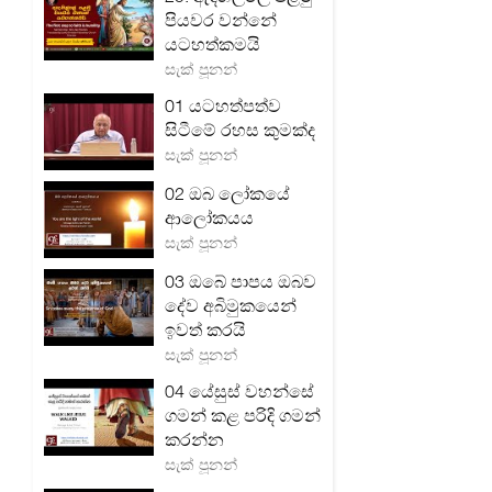
පියවර වන්නේ
යටහත්කමයි
සැක් පූනන්
01 යටහත්පත්ව
සිටීමේ රහස කුමක්ද
සැක් පූනන්
02 ඔබ ලෝකයේ
ආලෝකයය
සැක් පූනන්
03 ඔබේ පාපය ඔබව
දේව අබිමුකයෙන්
ඉවත් කරයි
සැක් පූනන්
04 යේසුස් වහන්සේ
ගමන් කළ පරිදි ගමන්
කරන්න
සැක් පූනන්