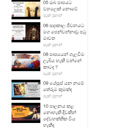
05 ඔබ පාපයට
වහලෙක් නොවේ
සැක් පූනන්
06 සදාකාල ජීවනයට
මග පෙන්වන්නාවූ පටු
මාවත
සැක් පූනන්
08 පාපයෙන් ගැලවීම
ලැබිය හැකි වන්නේ
කාටද ?
සැක් පූනන්
09 යේසුස් යන නමේ
තේරුම කුමක්ද
සැක් පූනන්
10 පාලනය කළ
නොහැකි දිවකින්
දේවභක්තික විය
හැකිද