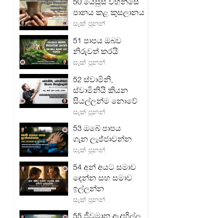
50 යේසුස් වහන්සේ
පානය කළ කුසලානය
සැක් පූනන්
51 පාපය ඔබව
නිරුවත් කරයි
සැක් පූනන්
52 ස්වාමිනි,
ස්වාමිනියි කියන
සියල්ලන්ම නොවේ
සැක් පූනන්
53 ඔබේ පාපය
ගැන ලැජ්ජාවන්න
සැක් පූනන්
54 අන් අයට සමාව
දෙන්න සහ සමාව
ඉල්ලන්න
සැක් පූනන්
55 ජීවමාන ඇදහිල්ල