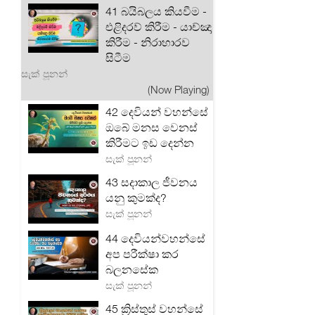
41 බයිබලය කියවීම -
එළිදරව් කිරීම - යාච්ඤා
කිරීම - නිරාහාරව
සිටීම
සැක් පූනන්
(Now Playing)
42 දෙවියන් වහන්සේ
ඔබේ මනස වෙනස්
කිරීමට ඉඩ දෙන්න
සැක් පූනන්
43 සදාකාල ජීවනය
යනු කුමක්ද?
සැක් පූනන්
44 දෙවියන්වහන්සේ
අප පරීක්ෂා කර
බලනසේක
සැක් පූනන්
45 ක්‍රිස්තුස් වහන්සේ