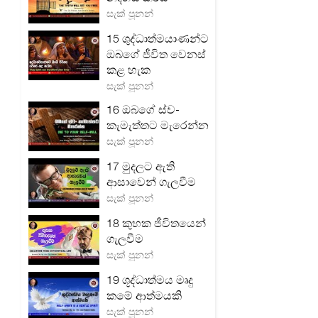
සැක් පූනන්
15 ශුද්ධාත්මයාණන්ට
ඔබගේ ජීවිත වෙනස්
කළ හැක
සැක් පූනන්
16 ඔබගේ ස්ව-
කැමැත්තට මැරෙන්න
සැක් පූනන්
17 මුදලට ඇති
ආසාවෙන් ගැලවීම
සැක් පූනන්
18 කුහක ජීවිතයෙන්
ගැලවීම
සැක් පූනන්
19 ශූද්ධාත්මය මෘදු
කමේ ආත්මයකි
සැක් පූනන්