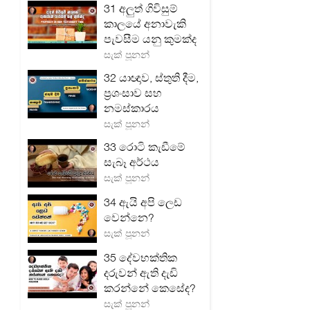
31 අලුත් ගිවිසුම්
කාලයේ අනාවැකි
පැවසීම යනු කුමක්ද
සැක් පූනන්
32 යාඥාව, ස්තුති දීම,
ප්‍රශංසාව සහ
නමස්කාරය
සැක් පූනන්
33 රොටි කැඩීමේ
සැබෑ අර්ථය
සැක් පූනන්
34 ඇයි අපි ලෙඩ
වෙන්නෙ?
සැක් පූනන්
35 දේවභක්තික
දරුවන් ඇති දැඩි
කරන්නේ කෙසේද?
සැක් පූනන්