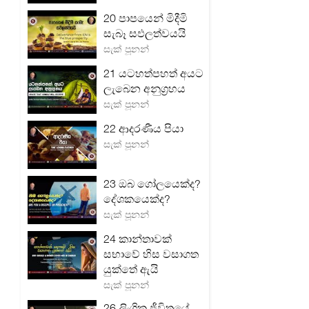
20 පාපයෙන් මිදීමි
සැබෑ සඵලත්වයයි
සැක් පූනන්
21 යටහත්පහත් අයට
ලැබෙන අනුග්‍රහය
සැක් පූනන්
22 ආදරණීය පියා
සැක් පූනන්
23 ඔබ ගෝලයෙක්ද?
දේශකයෙක්ද?
සැක් පූනන්
24 කාන්තාවක්
සභාවේ හිස වසාගත
යුක්තේ ඇයි
සැක් පූනන්
26 ලිංගික ජීවිතයේ