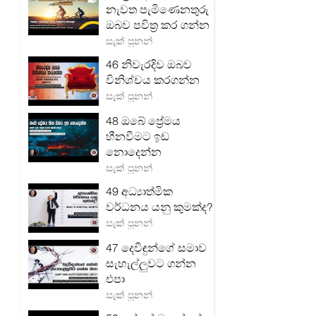
නැවත පැමිණෙනතුරු
ඔබව පවිත්‍ර කර ගන්න
සැක් පූනන්
46 නිවැරදිව ඔබව
විනිශ්චය කරගන්න
සැක් පූනන්
48 ඔබේ ප්‍රේමය
හීනවීමට ඉඩ
නොදෙන්න
සැක් පූනන්
49 අධ්‍යාත්මික
වර්ධනය යනු කුමක්ද?
සැක් පූනන්
47 දෙවිඳුන්ගේ සමාව
සැහැල්ලුවට ගන්න
එපා
සැක් පූනන්