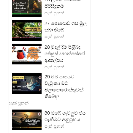
පිරිසිදුකම
සැක් පූනන්
27 පොරොව ගස මුල
තබා තිබේ
සැක් පූනන්
28 මුදල් දීම පිළිබඳ
ජේසුස් වහන්සේගේ
ආකල්පය
සැක් පූනන්
29 මම පාපයට
වැටුණා මට
බලාපොරොත්තුවක්
තිබේද?
සැක් පූනන්
30 ඔබේ ගැටලු‍ව ජය
ගැනීමට අනුග්‍රහය
සැක් පූනන්