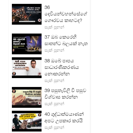
36
දෙවියන්වහන්සේගේ
ගෞරවය කාහටද?
සැක් පූනන්
37 ඔබ කෙරෙහි
සාතන්ට බලයක් නැත
සැක් පූනන්
38 ඔබේ පාපය
සාධාරණීකරණය
නොකරන්න
සැක් පූනන්
39 පසුතැවිලි වී පසුව
විශ්වාස කරන්න
සැක් පූනන්
40 ශුද්ධාත්මයාණන්
අපට උපකාර කරයි
සැක් පූනන්