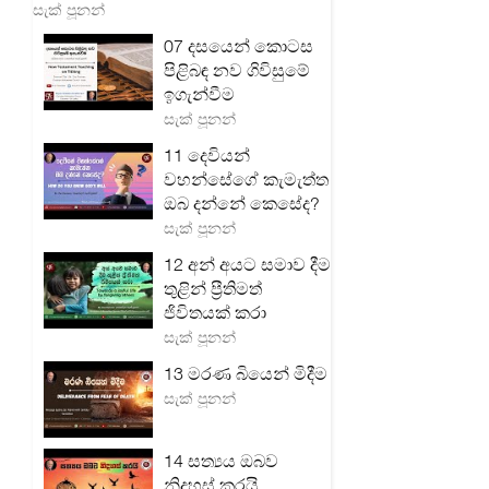
සැක් පූනන්
07 දසයෙන් කොටස
පිළිබඳ නව ගිවිසුමේ
ඉගැන්වීම
සැක් පූනන්
11 දෙවියන්
වහන්සේගේ කැමැත්ත
ඔබ දන්නේ කෙසේද?
සැක් පූනන්
12 අන් අයට සමාව දීම
තුළින් ප්‍රීතිමත්
ජිවිතයක් කරා
සැක් පූනන්
13 මරණ බියෙන් මිදීම
සැක් පූනන්
14 සත්‍යය ඔබව
නිදහස් කරයි