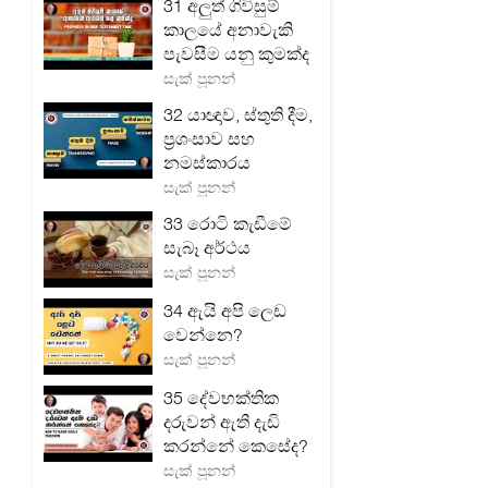
31 අලුත් ගිවිසුම්
කාලයේ අනාවැකි
පැවසීම යනු කුමක්ද
සැක් පූනන්
32 යාඥාව, ස්තුති දීම,
ප්‍රශංසාව සහ
නමස්කාරය
සැක් පූනන්
33 රොටි කැඩීමේ
සැබෑ අර්ථය
සැක් පූනන්
34 ඇයි අපි ලෙඩ
වෙන්නෙ?
සැක් පූනන්
35 දේවභක්තික
දරුවන් ඇති දැඩි
කරන්නේ කෙසේද?
සැක් පූනන්