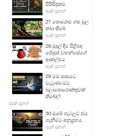
පිරිසිදුකම
සැක් පූනන්
27 පොරොව ගස මුල
තබා තිබේ
සැක් පූනන්
28 මුදල් දීම පිළිබඳ
ජේසුස් වහන්සේගේ
ආකල්පය
සැක් පූනන්
29 මම පාපයට
වැටුණා මට
බලාපොරොත්තුවක්
තිබේද?
සැක් පූනන්
30 ඔබේ ගැටලු‍ව ජය
ගැනීමට අනුග්‍රහය
සැක් පූනන්