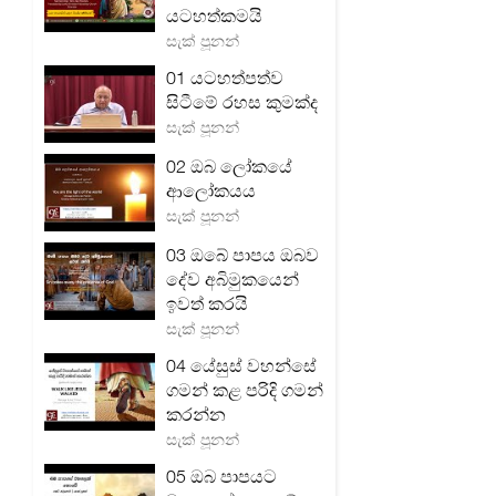
යටහත්කමයි
සැක් පූනන්
01 යටහත්පත්ව
සිටීමේ රහස කුමක්ද
සැක් පූනන්
02 ඔබ ලෝකයේ
ආලෝකයය
සැක් පූනන්
03 ඔබේ පාපය ඔබව
දේව අබිමුකයෙන්
ඉවත් කරයි
සැක් පූනන්
04 යේසුස් වහන්සේ
ගමන් කළ පරිදි ගමන්
කරන්න
සැක් පූනන්
05 ඔබ පාපයට