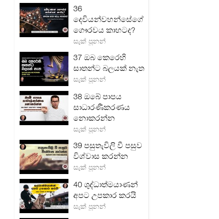
36
දෙවියන්වහන්සේගේ
ගෞරවය කාහටද?
සැක් පූනන්
37 ඔබ කෙරෙහි
සාතන්ට බලයක් නැත
සැක් පූනන්
38 ඔබේ පාපය
සාධාරණීකරණය
නොකරන්න
සැක් පූනන්
39 පසුතැවිලි වී පසුව
විශ්වාස කරන්න
සැක් පූනන්
40 ශුද්ධාත්මයාණන්
අපට උපකාර කරයි
සැක් පූනන්