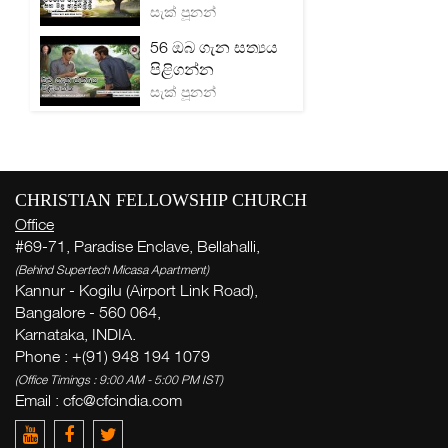
සැක් පූනන්
56 ඔබ ගැන සත්‍යය
පිළිගන්න
සැක් පූනන්
CHRISTIAN FELLOWSHIP CHURCH
Office
#69-71, Paradise Enclave, Bellahalli,
(Behind Supertech Micasa Apartment)
Kannur - Kogilu (Airport Link Road),
Bangalore - 560 064,
Karnataka, INDIA.
Phone : +(91) 948 194 1079
(Office Timings : 9:00 AM - 5:00 PM IST)
Email :
cfc@cfcindia.com