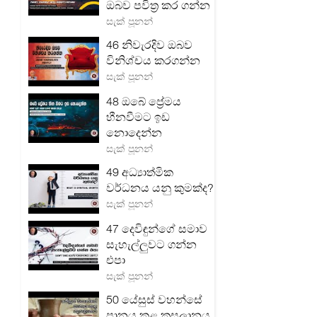
ඔබව පවිත්‍ර කර ගන්න
සැක් පූනන්
46 නිවැරදිව ඔබව
විනිශ්චය කරගන්න
සැක් පූනන්
48 ඔබේ ප්‍රේමය
හීනවීමට ඉඩ
නොදෙන්න
සැක් පූනන්
49 අධ්‍යාත්මික
වර්ධනය යනු කුමක්ද?
සැක් පූනන්
47 දෙවිඳුන්ගේ සමාව
සැහැල්ලුවට ගන්න
එපා
සැක් පූනන්
50 යේසුස් වහන්සේ
පානය කළ කුසලානය