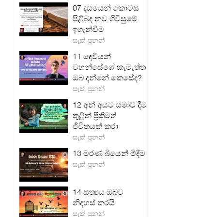
07 දසයෙන් කොටස
පිළිබඳ නව ගිවිසුමේ
ඉගැන්වීම
සැක් පූනන්
11 දෙවියන්
වහන්සේගේ කැමැත්ත
ඔබ දන්නේ කෙසේද?
සැක් පූනන්
12 අන් අයට සමාව දීම
තුළින් ප්‍රීතිමත්
ජිවිතයක් කරා
සැක් පූනන්
13 මරණ බියෙන් මිදීම
සැක් පූනන්
14 සත්‍යය ඔබව
නිදහස් කරයි
සැක් පූනන්