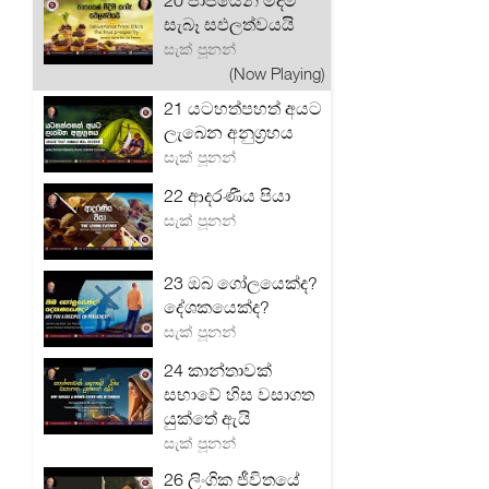
20 පාපයෙන් මිදීමි
සැබෑ සඵලත්වයයි
සැක් පූනන්
(Now Playing)
21 යටහත්පහත් අයට
ලැබෙන අනුග්‍රහය
සැක් පූනන්
22 ආදරණීය පියා
සැක් පූනන්
23 ඔබ ගෝලයෙක්ද?
දේශකයෙක්ද?
සැක් පූනන්
24 කාන්තාවක්
සභාවේ හිස වසාගත
යුක්තේ ඇයි
සැක් පූනන්
26 ලිංගික ජීවිතයේ