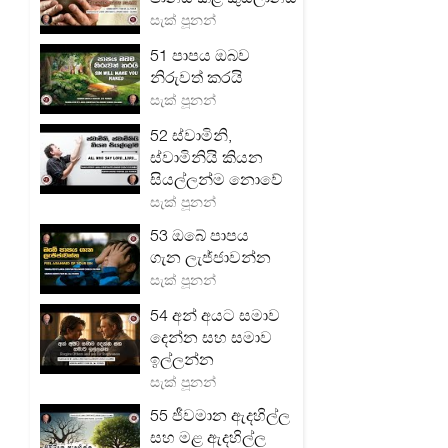
සැක් පූනන්
51 පාපය ඔබව
නිරුවත් කරයි
සැක් පූනන්
52 ස්වාමිනි,
ස්වාමිනියි කියන
සියල්ලන්ම නොවේ
සැක් පූනන්
53 ඔබේ පාපය
ගැන ලැජ්ජාවන්න
සැක් පූනන්
54 අන් අයට සමාව
දෙන්න සහ සමාව
ඉල්ලන්න
සැක් පූනන්
55 ජීවමාන ඇදහිල්ල
සහ මළ ඇදහිල්ල