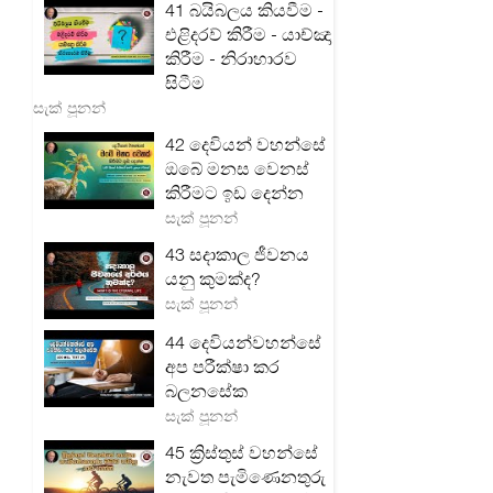
41 බයිබලය කියවීම -
එළිදරව් කිරීම - යාච්ඤා
කිරීම - නිරාහාරව
සිටීම
සැක් පූනන්
42 දෙවියන් වහන්සේ
ඔබේ මනස වෙනස්
කිරීමට ඉඩ දෙන්න
සැක් පූනන්
43 සදාකාල ජීවනය
යනු කුමක්ද?
සැක් පූනන්
44 දෙවියන්වහන්සේ
අප පරීක්ෂා කර
බලනසේක
සැක් පූනන්
45 ක්‍රිස්තුස් වහන්සේ
නැවත පැමිණෙනතුරු