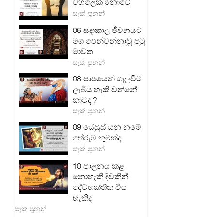
වහලෙක් නොවේ
සැක් පූනන්
06 සදාකාල ජීවනයට
මග පෙන්වන්නාවූ පටු
මාවත
සැක් පූනන්
08 පාපයෙන් ගැලවීම
ලැබිය හැකි වන්නේ
කාටද ?
සැක් පූනන්
09 යේසුස් යන නමේ
තේරුම කුමක්ද
සැක් පූනන්
10 පාලනය කළ
නොහැකි දිවකින්
දේවභක්තික විය
හැකිද
සැක් පූනන්