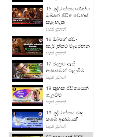
15 ශුද්ධාත්මයාණන්ට
ඔබගේ ජීවිත වෙනස්
කළ හැක
සැක් පූනන්
16 ඔබගේ ස්ව-
කැමැත්තට මැරෙන්න
සැක් පූනන්
17 මුදලට ඇති
ආසාවෙන් ගැලවීම
සැක් පූනන්
18 කුහක ජීවිතයෙන්
ගැලවීම
සැක් පූනන්
19 ශූද්ධාත්මය මෘදු
කමේ ආත්මයකි
සැක් පූනන්