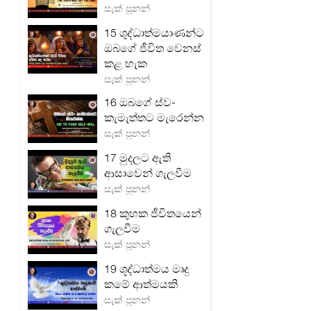
සැක් පූනන්
15 ශුද්ධාත්මයාණන්ට
ඔබගේ ජීවිත වෙනස්
කළ හැක
සැක් පූනන්
16 ඔබගේ ස්ව-
කැමැත්තට මැරෙන්න
සැක් පූනන්
17 මුදලට ඇති
ආසාවෙන් ගැලවීම
සැක් පූනන්
18 කුහක ජීවිතයෙන්
ගැලවීම
සැක් පූනන්
19 ශූද්ධාත්මය මෘදු
කමේ ආත්මයකි
සැක් පූනන්