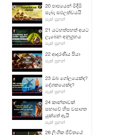
20 පාපයෙන් මිදීමි
සැබෑ සඵලත්වයයි
සැක් පූනන්
21 යටහත්පහත් අයට
ලැබෙන අනුග්‍රහය
සැක් පූනන්
22 ආදරණීය පියා
සැක් පූනන්
23 ඔබ ගෝලයෙක්ද?
දේශකයෙක්ද?
සැක් පූනන්
24 කාන්තාවක්
සභාවේ හිස වසාගත
යුක්තේ ඇයි
සැක් පූනන්
26 ලිංගික ජීවිතයේ