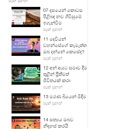
සැක් පූනන්
07 දසයෙන් කොටස
පිළිබඳ නව ගිවිසුමේ
ඉගැන්වීම
සැක් පූනන්
11 දෙවියන්
වහන්සේගේ කැමැත්ත
ඔබ දන්නේ කෙසේද?
සැක් පූනන්
12 අන් අයට සමාව දීම
තුළින් ප්‍රීතිමත්
ජිවිතයක් කරා
සැක් පූනන්
13 මරණ බියෙන් මිදීම
සැක් පූනන්
14 සත්‍යය ඔබව
නිදහස් කරයි