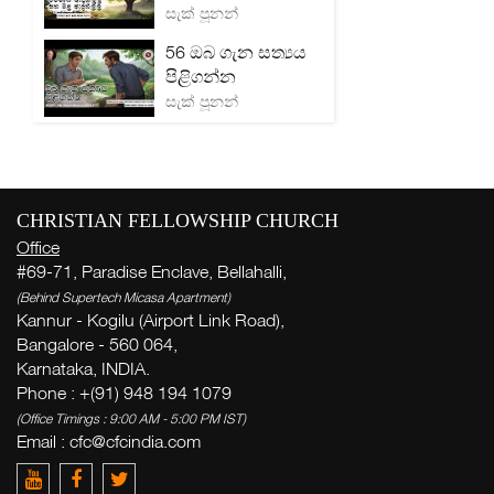
සැක් පූනන්
56 ඔබ ගැන සත්‍යය
පිළිගන්න
සැක් පූනන්
CHRISTIAN FELLOWSHIP CHURCH
Office
#69-71, Paradise Enclave, Bellahalli,
(Behind Supertech Micasa Apartment)
Kannur - Kogilu (Airport Link Road),
Bangalore - 560 064,
Karnataka, INDIA.
Phone : +(91) 948 194 1079
(Office Timings : 9:00 AM - 5:00 PM IST)
Email :
cfc@cfcindia.com