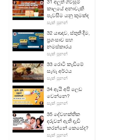
31 අලුත් ගිවිසුම්
කාලයේ අනාවැකි
පැවසීම යනු කුමක්ද
සැක් පූනන්
32 යාඥාව, ස්තුති දීම,
ප්‍රශංසාව සහ
නමස්කාරය
සැක් පූනන්
33 රොටි කැඩීමේ
සැබෑ අර්ථය
සැක් පූනන්
34 ඇයි අපි ලෙඩ
වෙන්නෙ?
සැක් පූනන්
35 දේවභක්තික
දරුවන් ඇති දැඩි
කරන්නේ කෙසේද?
සැක් පූනන්