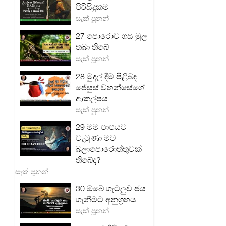
පිරිසිදුකම
සැක් පූනන්
27 පොරොව ගස මුල
තබා තිබේ
සැක් පූනන්
28 මුදල් දීම පිළිබඳ
ජේසුස් වහන්සේගේ
ආකල්පය
සැක් පූනන්
29 මම පාපයට
වැටුණා මට
බලාපොරොත්තුවක්
තිබේද?
සැක් පූනන්
30 ඔබේ ගැටලු‍ව ජය
ගැනීමට අනුග්‍රහය
සැක් පූනන්