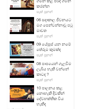
ගමන් කළ පරිදි ගමන්
කරන්න
සැක් පූනන්
06 සදාකාල ජීවනයට
මග පෙන්වන්නාවූ පටු
මාවත
සැක් පූනන්
09 යේසුස් යන නමේ
තේරුම කුමක්ද
සැක් පූනන්
08 පාපයෙන් ගැලවීම
ලැබිය හැකි වන්නේ
කාටද ?
සැක් පූනන්
10 පාලනය කළ
නොහැකි දිවකින්
දේවභක්තික විය
හැකිද