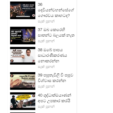
36
දෙවියන්වහන්සේගේ
ගෞරවය කාහටද?
සැක් පූනන්
37 ඔබ කෙරෙහි
සාතන්ට බලයක් නැත
සැක් පූනන්
38 ඔබේ පාපය
සාධාරණීකරණය
නොකරන්න
සැක් පූනන්
39 පසුතැවිලි වී පසුව
විශ්වාස කරන්න
සැක් පූනන්
40 ශුද්ධාත්මයාණන්
අපට උපකාර කරයි
සැක් පූනන්