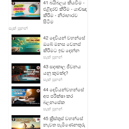
41 බයිබලය කියවීම -
එළිදරව් කිරීම - යාච්ඤා
කිරීම - නිරාහාරව
සිටීම
සැක් පූනන්
42 දෙවියන් වහන්සේ
ඔබේ මනස වෙනස්
කිරීමට ඉඩ දෙන්න
සැක් පූනන්
43 සදාකාල ජීවනය
යනු කුමක්ද?
සැක් පූනන්
44 දෙවියන්වහන්සේ
අප පරීක්ෂා කර
බලනසේක
සැක් පූනන්
45 ක්‍රිස්තුස් වහන්සේ
නැවත පැමිණෙනතුරු