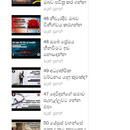
ඔබව පවිත්‍ර කර ගන්න
සැක් පූනන්
46 නිවැරදිව ඔබව
විනිශ්චය කරගන්න
සැක් පූනන්
48 ඔබේ ප්‍රේමය
හීනවීමට ඉඩ
නොදෙන්න
සැක් පූනන්
49 අධ්‍යාත්මික
වර්ධනය යනු කුමක්ද?
සැක් පූනන්
47 දෙවිඳුන්ගේ සමාව
සැහැල්ලුවට ගන්න
එපා
සැක් පූනන්
50 යේසුස් වහන්සේ
පානය කළ කුසලානය