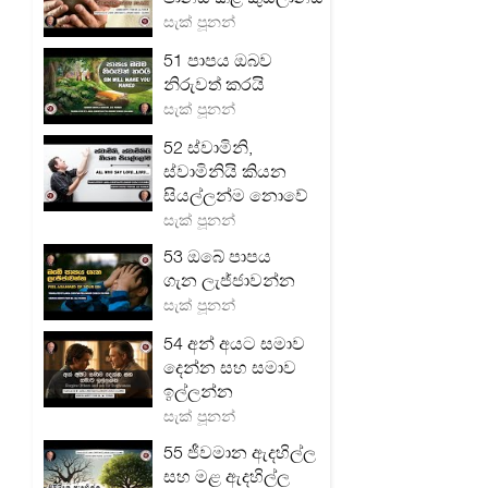
සැක් පූනන්
51 පාපය ඔබව
නිරුවත් කරයි
සැක් පූනන්
52 ස්වාමිනි,
ස්වාමිනියි කියන
සියල්ලන්ම නොවේ
සැක් පූනන්
53 ඔබේ පාපය
ගැන ලැජ්ජාවන්න
සැක් පූනන්
54 අන් අයට සමාව
දෙන්න සහ සමාව
ඉල්ලන්න
සැක් පූනන්
55 ජීවමාන ඇදහිල්ල
සහ මළ ඇදහිල්ල