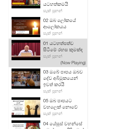
යටහත්කමයි
සැක් පූනන්
02 ඔබ ලෝකයේ
ආලෝකයය
සැක් පූනන්
01 යටහත්පත්ව
සිටීමේ රහස කුමක්ද
සැක් පූනන්
(Now Playing)
03 ඔබේ පාපය ඔබව
දේව අබිමුකයෙන්
ඉවත් කරයි
සැක් පූනන්
05 ඔබ පාපයට
වහලෙක් නොවේ
සැක් පූනන්
04 යේසුස් වහන්සේ