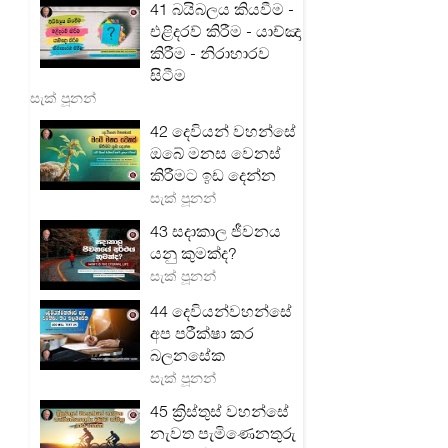
41 බයිබලය කියවීම -
එළිදරව් කිරීම - යාච්ඤා
කිරීම - නිරාහාරව
සිටීම
සැක් පූනන්
42 දෙවියන් වහන්සේ
ඔබේ මනස වෙනස්
කිරීමට ඉඩ දෙන්න
සැක් පූනන්
43 සදාකාල ජීවනය
යනු කුමක්ද?
සැක් පූනන්
44 දෙවියන්වහන්සේ
අප පරීක්ෂා කර
බලනසේක
සැක් පූනන්
45 ක්‍රිස්තුස් වහන්සේ
නැවත පැමිණෙනතුරු