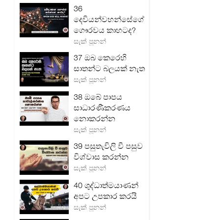
36
දෙවියන්වහන්සේගේ
ගෞරවය කාහටද?
සැක් පූනන්
37 ඔබ කෙරෙහි
සාතන්ට බලයක් නැත
සැක් පූනන්
38 ඔබේ පාපය
සාධාරණීකරණය
නොකරන්න
සැක් පූනන්
39 පසුතැවිලි වී පසුව
විශ්වාස කරන්න
සැක් පූනන්
40 ශුද්ධාත්මයාණන්
අපට උපකාර කරයි
සැක් පූනන්