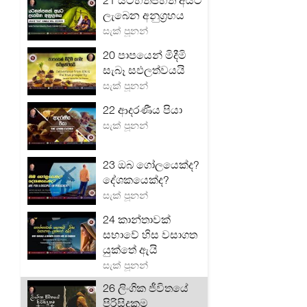
21 යටහත්පහත් අයට
ලැබෙන අනුග්‍රහය
සැක් පූනන්
20 පාපයෙන් මිදීමි
සැබෑ සඵලත්වයයි
සැක් පූනන්
22 ආදරණීය පියා
සැක් පූනන්
23 ඔබ ගෝලයෙක්ද?
දේශකයෙක්ද?
සැක් පූනන්
24 කාන්තාවක්
සභාවේ හිස වසාගත
යුක්තේ ඇයි
සැක් පූනන්
26 ලිංගික ජීවිතයේ
පිරිසිදුකම