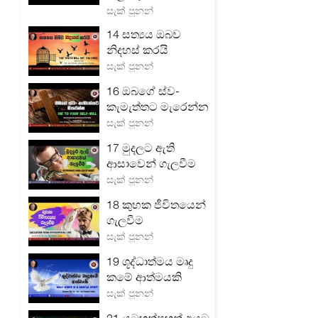
සැක් පූනන්
14 සත්‍යය ඔබව
නිදහස් කරයි
සැක් පූනන්
16 ඔබගේ ස්ව-
කැමැත්තට මැරෙන්න
සැක් පූනන්
17 මුදලට ඇති
ආසාවෙන් ගැලවීම
සැක් පූනන්
18 කුහක ජීවිතයෙන්
ගැලවීම
සැක් පූනන්
19 ශූද්ධාත්මය මෘදු
කමේ ආත්මයකි
සැක් පූනන්