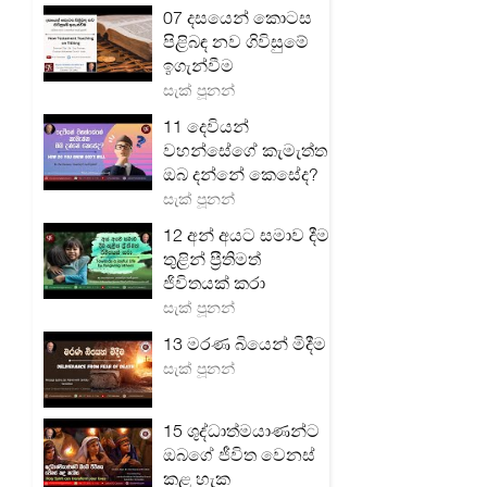
07 දසයෙන් කොටස
පිළිබඳ නව ගිවිසුමේ
ඉගැන්වීම
සැක් පූනන්
11 දෙවියන්
වහන්සේගේ කැමැත්ත
ඔබ දන්නේ කෙසේද?
සැක් පූනන්
12 අන් අයට සමාව දීම
තුළින් ප්‍රීතිමත්
ජිවිතයක් කරා
සැක් පූනන්
13 මරණ බියෙන් මිදීම
සැක් පූනන්
15 ශුද්ධාත්මයාණන්ට
ඔබගේ ජීවිත වෙනස්
කළ හැක