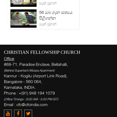
සැක් පූනන්
56 ඔබ ගැන සත්‍යය
පිළිගන්න
සැක් පූනන්
CHRISTIAN FELLOWSHIP CHURCH
Office
#69-71, Paradise Enclave, Bellahalli,
(Behind Supertech Micasa Apartment)
Kannur - Kogilu (Airport Link Road),
Bangalore - 560 064,
Karnataka, INDIA.
Phone : +(91) 948 194 1079
(Office Timings : 9:00 AM - 5:00 PM IST)
Email :
cfc@cfcindia.com