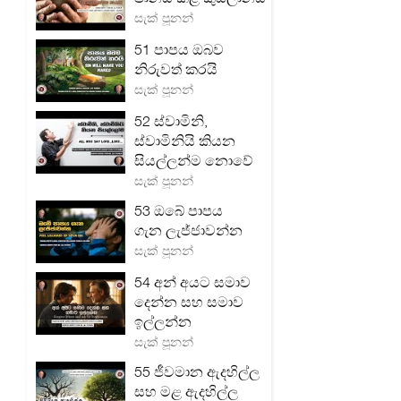
සැක් පූනන්
51 පාපය ඔබව
නිරුවත් කරයි
සැක් පූනන්
52 ස්වාමිනි,
ස්වාමිනියි කියන
සියල්ලන්ම නොවේ
සැක් පූනන්
53 ඔබේ පාපය
ගැන ලැජ්ජාවන්න
සැක් පූනන්
54 අන් අයට සමාව
දෙන්න සහ සමාව
ඉල්ලන්න
සැක් පූනන්
55 ජීවමාන ඇදහිල්ල
සහ මළ ඇදහිල්ල