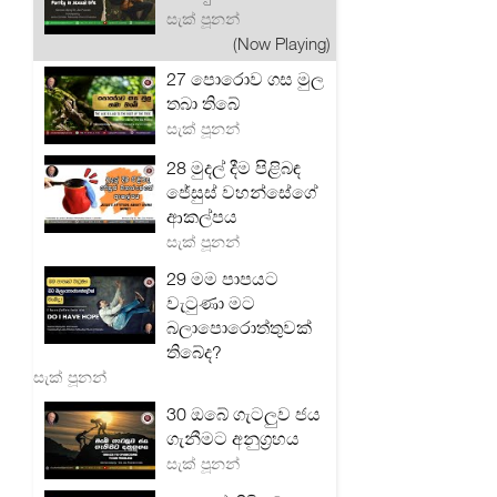
සැක් පූනන්
(Now Playing)
27 පොරොව ගස මුල
තබා තිබේ
සැක් පූනන්
28 මුදල් දීම පිළිබඳ
ජේසුස් වහන්සේගේ
ආකල්පය
සැක් පූනන්
29 මම පාපයට
වැටුණා මට
බලාපොරොත්තුවක්
තිබේද?
සැක් පූනන්
30 ඔබේ ගැටලු‍ව ජය
ගැනීමට අනුග්‍රහය
සැක් පූනන්