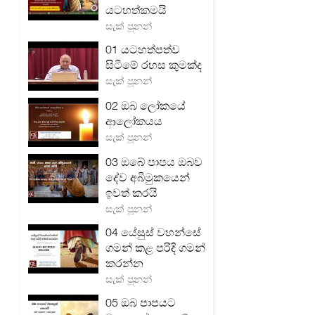
යටහත්කමයි
සැක් පූනන්
01 යටහත්පත්ව
සිටීමේ රහස කුමක්ද
සැක් පූනන්
02 ඔබ ලෝකයේ
ආලෝකයය
සැක් පූනන්
03 ඔබේ පාපය ඔබව
දේව අබිමුකයෙන්
ඉවත් කරයි
සැක් පූනන්
04 යේසුස් වහන්සේ
ගමන් කළ පරිදි ගමන්
කරන්න
සැක් පූනන්
05 ඔබ පාපයට