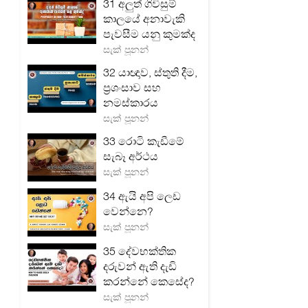
31 අලුත් ගිවිසුම්
කාලයේ අනාවැකි
පැවසීම යනු කුමක්ද
සැක් පූනන්
32 යාඥාව, ස්තුති දීම,
ප්‍රශංසාව සහ
නමස්කාරය
සැක් පූනන්
33 රොටි කැඩීමේ
සැබෑ අර්ථය
සැක් පූනන්
34 ඇයි අපි ලෙඩ
වෙන්නෙ?
සැක් පූනන්
35 දේවභක්තික
දරුවන් ඇති දැඩි
කරන්නේ කෙසේද?
සැක් පූනන්