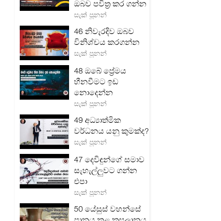
ඔබව පවිත්‍ර කර ගන්න
සැක් පූනන්
46 නිවැරදිව ඔබව
විනිශ්චය කරගන්න
සැක් පූනන්
48 ඔබේ ප්‍රේමය
හීනවීමට ඉඩ
නොදෙන්න
සැක් පූනන්
49 අධ්‍යාත්මික
වර්ධනය යනු කුමක්ද?
සැක් පූනන්
47 දෙවිඳුන්ගේ සමාව
සැහැල්ලුවට ගන්න
එපා
සැක් පූනන්
50 යේසුස් වහන්සේ
පානය කළ කුසලානය