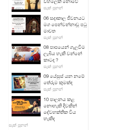
වහලෙක් නොවේ
සැක් පූනන්
06 සදාකාල ජීවනයට
මග පෙන්වන්නාවූ පටු
මාවත
සැක් පූනන්
08 පාපයෙන් ගැලවීම
ලැබිය හැකි වන්නේ
කාටද ?
සැක් පූනන්
09 යේසුස් යන නමේ
තේරුම කුමක්ද
සැක් පූනන්
10 පාලනය කළ
නොහැකි දිවකින්
දේවභක්තික විය
හැකිද
සැක් පූනන්