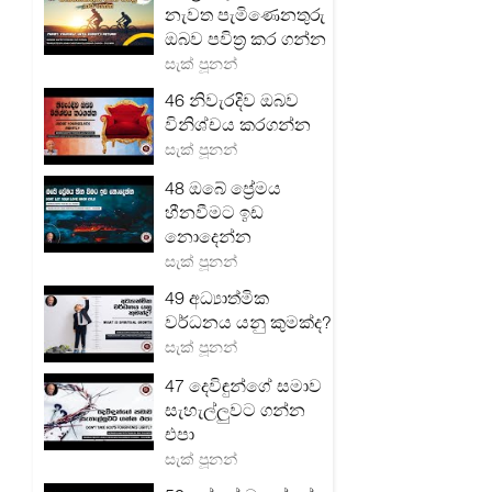
නැවත පැමිණෙනතුරු
ඔබව පවිත්‍ර කර ගන්න
සැක් පූනන්
46 නිවැරදිව ඔබව
විනිශ්චය කරගන්න
සැක් පූනන්
48 ඔබේ ප්‍රේමය
හීනවීමට ඉඩ
නොදෙන්න
සැක් පූනන්
49 අධ්‍යාත්මික
වර්ධනය යනු කුමක්ද?
සැක් පූනන්
47 දෙවිඳුන්ගේ සමාව
සැහැල්ලුවට ගන්න
එපා
සැක් පූනන්