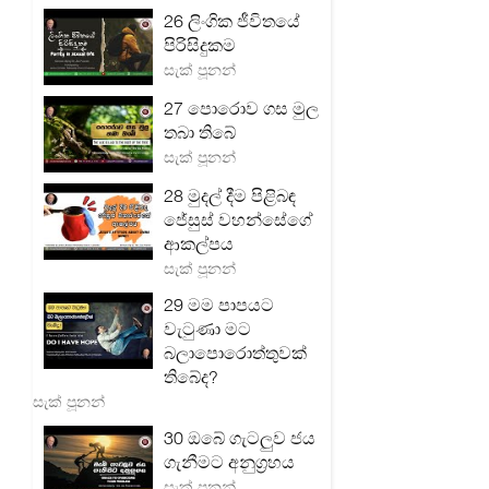
26 ලිංගික ජීවිතයේ
පිරිසිදුකම
සැක් පූනන්
27 පොරොව ගස මුල
තබා තිබේ
සැක් පූනන්
28 මුදල් දීම පිළිබඳ
ජේසුස් වහන්සේගේ
ආකල්පය
සැක් පූනන්
29 මම පාපයට
වැටුණා මට
බලාපොරොත්තුවක්
තිබේද?
සැක් පූනන්
30 ඔබේ ගැටලු‍ව ජය
ගැනීමට අනුග්‍රහය
සැක් පූනන්