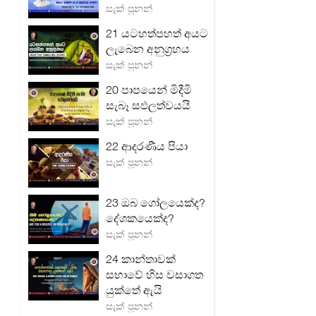
සැක් පූනන්
21 යටහත්පහත් අයට
ලැබෙන අනුග්‍රහය
සැක් පූනන්
20 පාපයෙන් මිදීමි
සැබෑ සඵලත්වයයි
සැක් පූනන්
22 ආදරණීය පියා
සැක් පූනන්
23 ඔබ ගෝලයෙක්ද?
දේශකයෙක්ද?
සැක් පූනන්
24 කාන්තාවක්
සභාවේ හිස වසාගත
යුක්තේ ඇයි
සැක් පූනන්