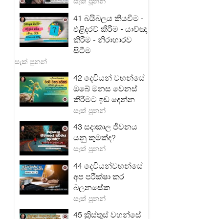
සැක් පූනන්
41 බයිබලය කියවීම -
එළිදරව් කිරීම - යාච්ඤා
කිරීම - නිරාහාරව
සිටීම
සැක් පූනන්
42 දෙවියන් වහන්සේ
ඔබේ මනස වෙනස්
කිරීමට ඉඩ දෙන්න
සැක් පූනන්
43 සදාකාල ජීවනය
යනු කුමක්ද?
සැක් පූනන්
44 දෙවියන්වහන්සේ
අප පරීක්ෂා කර
බලනසේක
සැක් පූනන්
45 ක්‍රිස්තුස් වහන්සේ