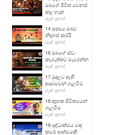
ඔබගේ ජීවිත වෙනස්
කළ හැක
සැක් පූනන්
14 සත්‍යය ඔබව
නිදහස් කරයි
සැක් පූනන්
16 ඔබගේ ස්ව-
කැමැත්තට මැරෙන්න
සැක් පූනන්
17 මුදලට ඇති
ආසාවෙන් ගැලවීම
සැක් පූනන්
18 කුහක ජීවිතයෙන්
ගැලවීම
සැක් පූනන්
19 ශූද්ධාත්මය මෘදු
කමේ ආත්මයකි