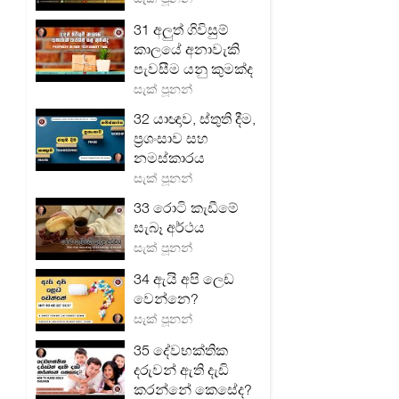
31 අලුත් ගිවිසුම්
කාලයේ අනාවැකි
පැවසීම යනු කුමක්ද
සැක් පූනන්
32 යාඥාව, ස්තුති දීම,
ප්‍රශංසාව සහ
නමස්කාරය
සැක් පූනන්
33 රොටි කැඩීමේ
සැබෑ අර්ථය
සැක් පූනන්
34 ඇයි අපි ලෙඩ
වෙන්නෙ?
සැක් පූනන්
35 දේවභක්තික
දරුවන් ඇති දැඩි
කරන්නේ කෙසේද?