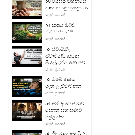
50 යේසුස් වහන්සේ
පානය කළ කුසලානය
සැක් පූනන්
51 පාපය ඔබව
නිරුවත් කරයි
සැක් පූනන්
52 ස්වාමිනි,
ස්වාමිනියි කියන
සියල්ලන්ම නොවේ
සැක් පූනන්
53 ඔබේ පාපය
ගැන ලැජ්ජාවන්න
සැක් පූනන්
54 අන් අයට සමාව
දෙන්න සහ සමාව
ඉල්ලන්න
සැක් පූනන්
55 ජීවමාන ඇදහිල්ල