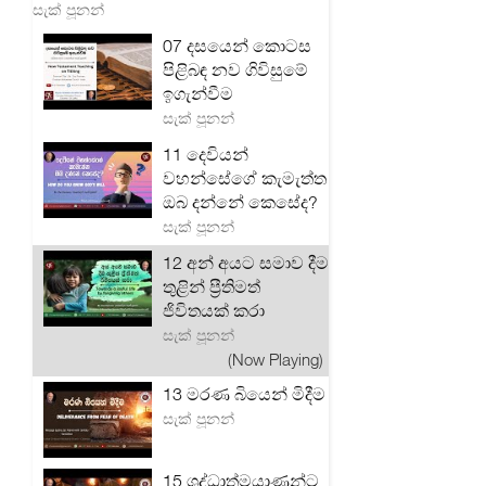
සැක් පූනන්
07 දසයෙන් කොටස
පිළිබඳ නව ගිවිසුමේ
ඉගැන්වීම
සැක් පූනන්
11 දෙවියන්
වහන්සේගේ කැමැත්ත
ඔබ දන්නේ කෙසේද?
සැක් පූනන්
12 අන් අයට සමාව දීම
තුළින් ප්‍රීතිමත්
ජිවිතයක් කරා
සැක් පූනන්
(Now Playing)
13 මරණ බියෙන් මිදීම
සැක් පූනන්
15 ශුද්ධාත්මයාණන්ට