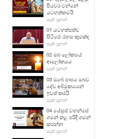
පියවර වන්නේ
යටහත්කමයි
සැක් පූනන්
01 යටහත්පත්ව
සිටීමේ රහස කුමක්ද
සැක් පූනන්
02 ඔබ ලෝකයේ
ආලෝකයය
සැක් පූනන්
03 ඔබේ පාපය ඔබව
දේව අබිමුකයෙන්
ඉවත් කරයි
සැක් පූනන්
04 යේසුස් වහන්සේ
ගමන් කළ පරිදි ගමන්
කරන්න
සැක් පූනන්