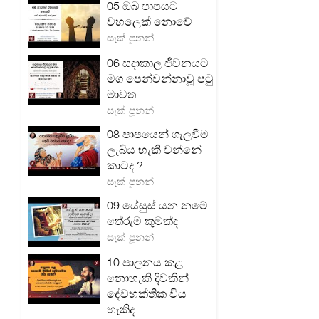
05 ඔබ පාපයට
වහලෙක් නොවේ
සැක් පූනන්
06 සදාකාල ජීවනයට
මග පෙන්වන්නාවූ පටු
මාවත
සැක් පූනන්
08 පාපයෙන් ගැලවීම
ලැබිය හැකි වන්නේ
කාටද ?
සැක් පූනන්
09 යේසුස් යන නමේ
තේරුම කුමක්ද
සැක් පූනන්
10 පාලනය කළ
නොහැකි දිවකින්
දේවභක්තික විය
හැකිද