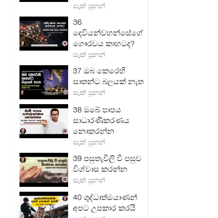
සැක් පූනන්
36
දෙවියන්වහන්සේගේ
ගෞරවය කාහටද?
සැක් පූනන්
37 ඔබ කෙරෙහි
සාතන්ට බලයක් නැත
සැක් පූනන්
38 ඔබේ පාපය
සාධාරණීකරණය
නොකරන්න
සැක් පූනන්
39 පසුතැවිලි වී පසුව
විශ්වාස කරන්න
සැක් පූනන්
40 ශුද්ධාත්මයාණන්
අපට උපකාර කරයි