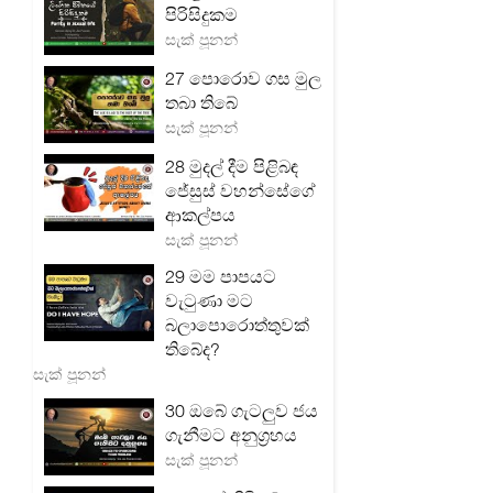
පිරිසිදුකම
සැක් පූනන්
27 පොරොව ගස මුල
තබා තිබේ
සැක් පූනන්
28 මුදල් දීම පිළිබඳ
ජේසුස් වහන්සේගේ
ආකල්පය
සැක් පූනන්
29 මම පාපයට
වැටුණා මට
බලාපොරොත්තුවක්
තිබේද?
සැක් පූනන්
30 ඔබේ ගැටලු‍ව ජය
ගැනීමට අනුග්‍රහය
සැක් පූනන්