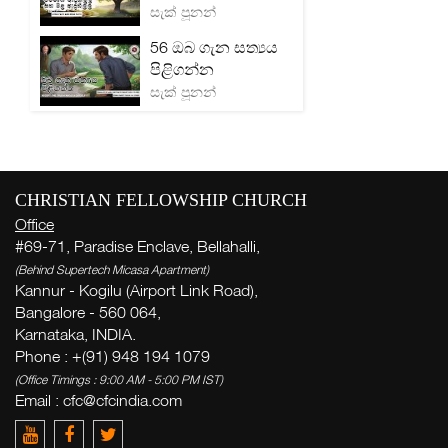
සැක් පූනන්
56 ඔබ ගැන සත්‍යය
පිළිගන්න
සැක් පූනන්
CHRISTIAN FELLOWSHIP CHURCH
Office
#69-71, Paradise Enclave, Bellahalli,
(Behind Supertech Micasa Apartment)
Kannur - Kogilu (Airport Link Road),
Bangalore - 560 064,
Karnataka, INDIA.
Phone : +(91) 948 194 1079
(Office Timings : 9:00 AM - 5:00 PM IST)
Email :
cfc@cfcindia.com