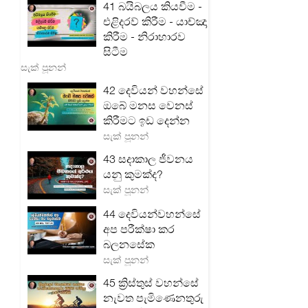
41 බයිබලය කියවීම -
එළිදරව් කිරීම - යාච්ඤා
කිරීම - නිරාහාරව
සිටීම
සැක් පූනන්
42 දෙවියන් වහන්සේ
ඔබේ මනස වෙනස්
කිරීමට ඉඩ දෙන්න
සැක් පූනන්
43 සදාකාල ජීවනය
යනු කුමක්ද?
සැක් පූනන්
44 දෙවියන්වහන්සේ
අප පරීක්ෂා කර
බලනසේක
සැක් පූනන්
45 ක්‍රිස්තුස් වහන්සේ
නැවත පැමිණෙනතුරු