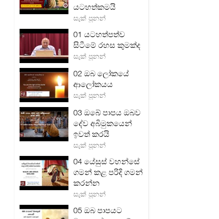
යටහත්කමයි
සැක් පූනන්
01 යටහත්පත්ව
සිටීමේ රහස කුමක්ද
සැක් පූනන්
02 ඔබ ලෝකයේ
ආලෝකයය
සැක් පූනන්
03 ඔබේ පාපය ඔබව
දේව අබිමුකයෙන්
ඉවත් කරයි
සැක් පූනන්
04 යේසුස් වහන්සේ
ගමන් කළ පරිදි ගමන්
කරන්න
සැක් පූනන්
05 ඔබ පාපයට