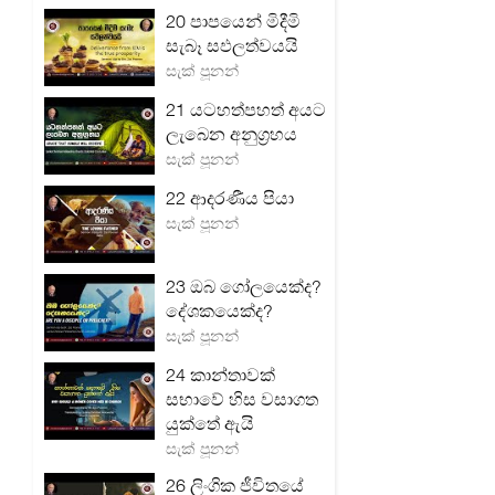
20 පාපයෙන් මිදීමි
සැබෑ සඵලත්වයයි
සැක් පූනන්
21 යටහත්පහත් අයට
ලැබෙන අනුග්‍රහය
සැක් පූනන්
22 ආදරණීය පියා
සැක් පූනන්
23 ඔබ ගෝලයෙක්ද?
දේශකයෙක්ද?
සැක් පූනන්
24 කාන්තාවක්
සභාවේ හිස වසාගත
යුක්තේ ඇයි
සැක් පූනන්
26 ලිංගික ජීවිතයේ