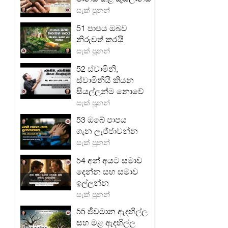
සැක් පූනන්
51 පාපය ඔබව
නිරුවත් කරයි
සැක් පූනන්
52 ස්වාමිනි,
ස්වාමිනියි කියන
සියල්ලන්ම නොවේ
සැක් පූනන්
53 ඔබේ පාපය
ගැන ලැජ්ජාවන්න
සැක් පූනන්
54 අන් අයට සමාව
දෙන්න සහ සමාව
ඉල්ලන්න
සැක් පූනන්
55 ජීවමාන ඇදහිල්ල
සහ මළ ඇදහිල්ල