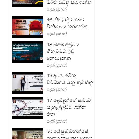
ඔබව පවිත්‍ර කර ගන්න
සැක් පූනන්
46 නිවැරදිව ඔබව
විනිශ්චය කරගන්න
සැක් පූනන්
48 ඔබේ ප්‍රේමය
හීනවීමට ඉඩ
නොදෙන්න
සැක් පූනන්
49 අධ්‍යාත්මික
වර්ධනය යනු කුමක්ද?
සැක් පූනන්
47 දෙවිඳුන්ගේ සමාව
සැහැල්ලුවට ගන්න
එපා
සැක් පූනන්
50 යේසුස් වහන්සේ
පානය කළ කුසලානය