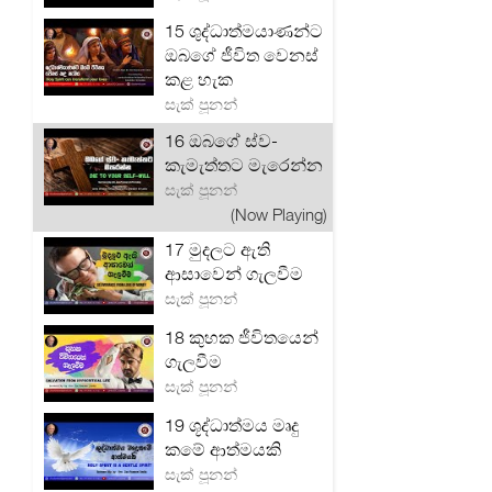
15 ශුද්ධාත්මයාණන්ට
ඔබගේ ජීවිත වෙනස්
කළ හැක
සැක් පූනන්
16 ඔබගේ ස්ව-
කැමැත්තට මැරෙන්න
සැක් පූනන්
(Now Playing)
17 මුදලට ඇති
ආසාවෙන් ගැලවීම
සැක් පූනන්
18 කුහක ජීවිතයෙන්
ගැලවීම
සැක් පූනන්
19 ශූද්ධාත්මය මෘදු
කමේ ආත්මයකි
සැක් පූනන්