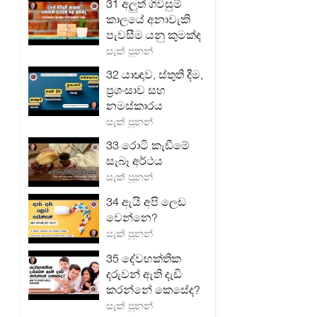
31 අලුත් ගිවිසුම්
කාලයේ අනාවැකි
පැවසීම යනු කුමක්ද
සැක් පූනන්
32 යාඥාව, ස්තුති දීම,
ප්‍රශංසාව සහ
නමස්කාරය
සැක් පූනන්
33 රොටි කැඩීමේ
සැබෑ අර්ථය
සැක් පූනන්
34 ඇයි අපි ලෙඩ
වෙන්නෙ?
සැක් පූනන්
35 දේවභක්තික
දරුවන් ඇති දැඩි
කරන්නේ කෙසේද?
සැක් පූනන්