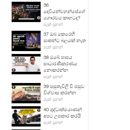
36
දෙවියන්වහන්සේගේ
ගෞරවය කාහටද?
සැක් පූනන්
37 ඔබ කෙරෙහි
සාතන්ට බලයක් නැත
සැක් පූනන්
38 ඔබේ පාපය
සාධාරණීකරණය
නොකරන්න
සැක් පූනන්
39 පසුතැවිලි වී පසුව
විශ්වාස කරන්න
සැක් පූනන්
40 ශුද්ධාත්මයාණන්
අපට උපකාර කරයි
සැක් පූනන්