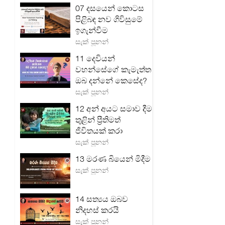
07 දසයෙන් කොටස
පිළිබඳ නව ගිවිසුමේ
ඉගැන්වීම
සැක් පූනන්
11 දෙවියන්
වහන්සේගේ කැමැත්ත
ඔබ දන්නේ කෙසේද?
සැක් පූනන්
12 අන් අයට සමාව දීම
තුළින් ප්‍රීතිමත්
ජිවිතයක් කරා
සැක් පූනන්
13 මරණ බියෙන් මිදීම
සැක් පූනන්
14 සත්‍යය ඔබව
නිදහස් කරයි
සැක් පූනන්