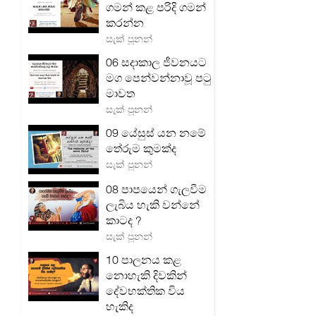
ගමන් කළ පරිදි ගමන්
කරන්න
සැක් පූනන්
06 සදාකාල ජීවනයට
මග පෙන්වන්නාවූ පටු
මාවත
සැක් පූනන්
09 යේසුස් යන නමේ
තේරුම කුමක්ද
සැක් පූනන්
08 පාපයෙන් ගැලවීම
ලැබිය හැකි වන්නේ
කාටද ?
සැක් පූනන්
10 පාලනය කළ
නොහැකි දිවකින්
දේවභක්තික විය
හැකිද