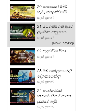
20 පාපයෙන් මිදීමි
සැබෑ සඵලත්වයයි
සැක් පූනන්
21 යටහත්පහත් අයට
ලැබෙන අනුග්‍රහය
සැක් පූනන්
(Now Playing)
22 ආදරණීය පියා
සැක් පූනන්
23 ඔබ ගෝලයෙක්ද?
දේශකයෙක්ද?
සැක් පූනන්
24 කාන්තාවක්
සභාවේ හිස වසාගත
යුක්තේ ඇයි
සැක් පූනන්