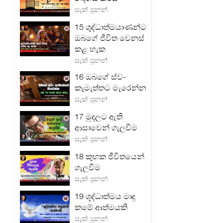
සැක් පූනන්
15 ශුද්ධාත්මයාණන්ට
ඔබගේ ජීවිත වෙනස්
කළ හැක
සැක් පූනන්
16 ඔබගේ ස්ව-
කැමැත්තට මැරෙන්න
සැක් පූනන්
17 මුදලට ඇති
ආසාවෙන් ගැලවීම
සැක් පූනන්
18 කුහක ජීවිතයෙන්
ගැලවීම
සැක් පූනන්
19 ශූද්ධාත්මය මෘදු
කමේ ආත්මයකි
සැක් පූනන්