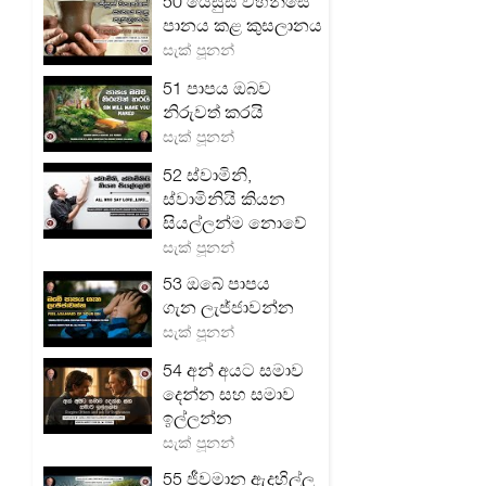
50 යේසුස් වහන්සේ
පානය කළ කුසලානය
සැක් පූනන්
51 පාපය ඔබව
නිරුවත් කරයි
සැක් පූනන්
52 ස්වාමිනි,
ස්වාමිනියි කියන
සියල්ලන්ම නොවේ
සැක් පූනන්
53 ඔබේ පාපය
ගැන ලැජ්ජාවන්න
සැක් පූනන්
54 අන් අයට සමාව
දෙන්න සහ සමාව
ඉල්ලන්න
සැක් පූනන්
55 ජීවමාන ඇදහිල්ල