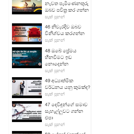
නැවත පැමිණෙනතුරු
ඔබව පවිත්‍ර කර ගන්න
සැක් පූනන්
46 නිවැරදිව ඔබව
විනිශ්චය කරගන්න
සැක් පූනන්
48 ඔබේ ප්‍රේමය
හීනවීමට ඉඩ
නොදෙන්න
සැක් පූනන්
49 අධ්‍යාත්මික
වර්ධනය යනු කුමක්ද?
සැක් පූනන්
47 දෙවිඳුන්ගේ සමාව
සැහැල්ලුවට ගන්න
එපා
සැක් පූනන්