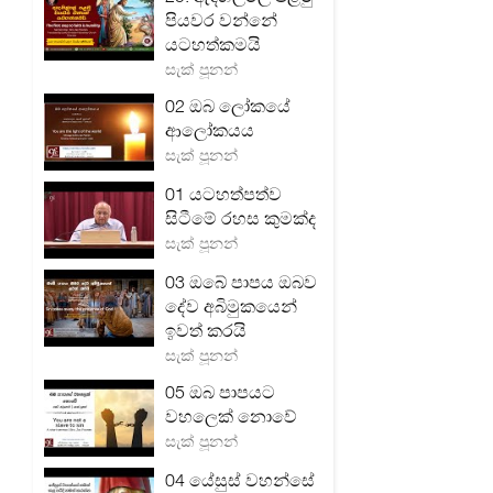
පියවර වන්නේ
යටහත්කමයි
සැක් පූනන්
02 ඔබ ලෝකයේ
ආලෝකයය
සැක් පූනන්
01 යටහත්පත්ව
සිටීමේ රහස කුමක්ද
සැක් පූනන්
03 ඔබේ පාපය ඔබව
දේව අබිමුකයෙන්
ඉවත් කරයි
සැක් පූනන්
05 ඔබ පාපයට
වහලෙක් නොවේ
සැක් පූනන්
04 යේසුස් වහන්සේ