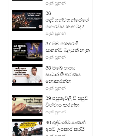
සැක් පූනන්
36
දෙවියන්වහන්සේගේ
ගෞරවය කාහටද?
සැක් පූනන්
37 ඔබ කෙරෙහි
සාතන්ට බලයක් නැත
සැක් පූනන්
38 ඔබේ පාපය
සාධාරණීකරණය
නොකරන්න
සැක් පූනන්
39 පසුතැවිලි වී පසුව
විශ්වාස කරන්න
සැක් පූනන්
40 ශුද්ධාත්මයාණන්
අපට උපකාර කරයි
සැක් පූනන්