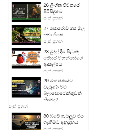
26 ලිංගික ජීවිතයේ
පිරිසිදුකම
සැක් පූනන්
27 පොරොව ගස මුල
තබා තිබේ
සැක් පූනන්
28 මුදල් දීම පිළිබඳ
ජේසුස් වහන්සේගේ
ආකල්පය
සැක් පූනන්
29 මම පාපයට
වැටුණා මට
බලාපොරොත්තුවක්
තිබේද?
සැක් පූනන්
30 ඔබේ ගැටලු‍ව ජය
ගැනීමට අනුග්‍රහය
සැක් පූනන්