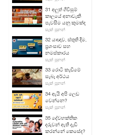
31 අලුත් ගිවිසුම්
කාලයේ අනාවැකි
පැවසීම යනු කුමක්ද
සැක් පූනන්
32 යාඥාව, ස්තුති දීම,
ප්‍රශංසාව සහ
නමස්කාරය
සැක් පූනන්
33 රොටි කැඩීමේ
සැබෑ අර්ථය
සැක් පූනන්
34 ඇයි අපි ලෙඩ
වෙන්නෙ?
සැක් පූනන්
35 දේවභක්තික
දරුවන් ඇති දැඩි
කරන්නේ කෙසේද?