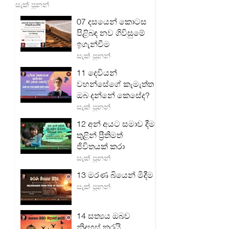
සැක් පූනන්
07 දසයෙන් කොටස
පිළිබඳ නව ගිවිසුමේ
ඉගැන්වීම
සැක් පූනන්
11 දෙවියන්
වහන්සේගේ කැමැත්ත
ඔබ දන්නේ කෙසේද?
සැක් පූනන්
12 අන් අයට සමාව දීම
තුළින් ප්‍රීතිමත්
ජිවිතයක් කරා
සැක් පූනන්
13 මරණ බියෙන් මිදීම
සැක් පූනන්
14 සත්‍යය ඔබව
නිදහස් කරයි