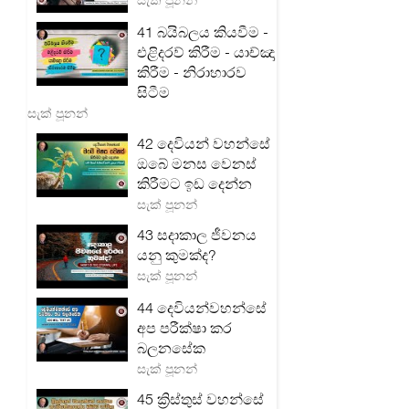
41 බයිබලය කියවීම -
එළිදරව් කිරීම - යාච්ඤා
කිරීම - නිරාහාරව
සිටීම
සැක් පූනන්
42 දෙවියන් වහන්සේ
ඔබේ මනස වෙනස්
කිරීමට ඉඩ දෙන්න
සැක් පූනන්
43 සදාකාල ජීවනය
යනු කුමක්ද?
සැක් පූනන්
44 දෙවියන්වහන්සේ
අප පරීක්ෂා කර
බලනසේක
සැක් පූනන්
45 ක්‍රිස්තුස් වහන්සේ