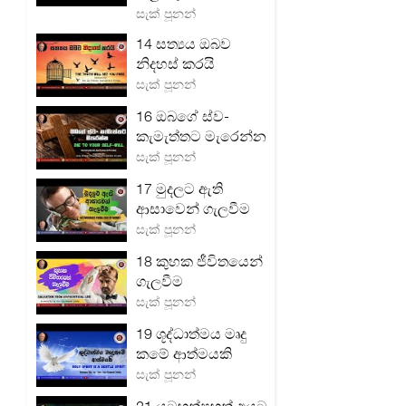
සැක් පූනන්
14 සත්‍යය ඔබව
නිදහස් කරයි
සැක් පූනන්
16 ඔබගේ ස්ව-
කැමැත්තට මැරෙන්න
සැක් පූනන්
17 මුදලට ඇති
ආසාවෙන් ගැලවීම
සැක් පූනන්
18 කුහක ජීවිතයෙන්
ගැලවීම
සැක් පූනන්
19 ශූද්ධාත්මය මෘදු
කමේ ආත්මයකි
සැක් පූනන්