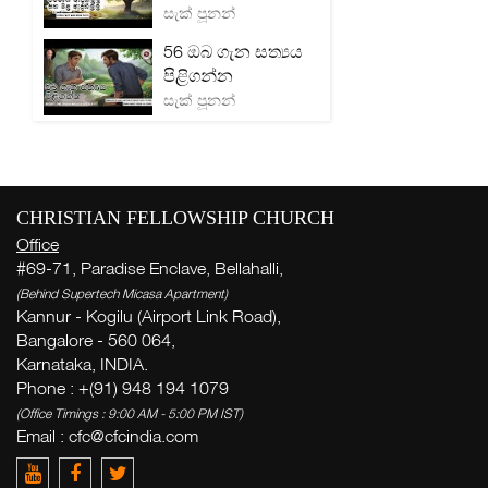
සැක් පූනන්
56 ඔබ ගැන සත්‍යය
පිළිගන්න
සැක් පූනන්
CHRISTIAN FELLOWSHIP CHURCH
Office
#69-71, Paradise Enclave, Bellahalli,
(Behind Supertech Micasa Apartment)
Kannur - Kogilu (Airport Link Road),
Bangalore - 560 064,
Karnataka, INDIA.
Phone : +(91) 948 194 1079
(Office Timings : 9:00 AM - 5:00 PM IST)
Email :
cfc@cfcindia.com