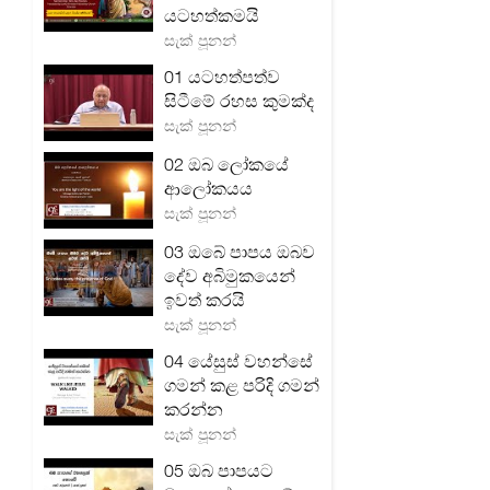
යටහත්කමයි
සැක් පූනන්
01 යටහත්පත්ව
සිටීමේ රහස කුමක්ද
සැක් පූනන්
02 ඔබ ලෝකයේ
ආලෝකයය
සැක් පූනන්
03 ඔබේ පාපය ඔබව
දේව අබිමුකයෙන්
ඉවත් කරයි
සැක් පූනන්
04 යේසුස් වහන්සේ
ගමන් කළ පරිදි ගමන්
කරන්න
සැක් පූනන්
05 ඔබ පාපයට