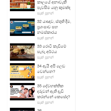
කාලයේ අනාවැකි
පැවසීම යනු කුමක්ද
සැක් පූනන්
32 යාඥාව, ස්තුති දීම,
ප්‍රශංසාව සහ
නමස්කාරය
සැක් පූනන්
33 රොටි කැඩීමේ
සැබෑ අර්ථය
සැක් පූනන්
34 ඇයි අපි ලෙඩ
වෙන්නෙ?
සැක් පූනන්
35 දේවභක්තික
දරුවන් ඇති දැඩි
කරන්නේ කෙසේද?
සැක් පූනන්
36