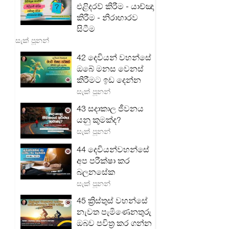
එළිදරව් කිරීම - යාච්ඤා
කිරීම - නිරාහාරව
සිටීම
සැක් පූනන්
42 දෙවියන් වහන්සේ
ඔබේ මනස වෙනස්
කිරීමට ඉඩ දෙන්න
සැක් පූනන්
43 සදාකාල ජීවනය
යනු කුමක්ද?
සැක් පූනන්
44 දෙවියන්වහන්සේ
අප පරීක්ෂා කර
බලනසේක
සැක් පූනන්
45 ක්‍රිස්තුස් වහන්සේ
නැවත පැමිණෙනතුරු
ඔබව පවිත්‍ර කර ගන්න