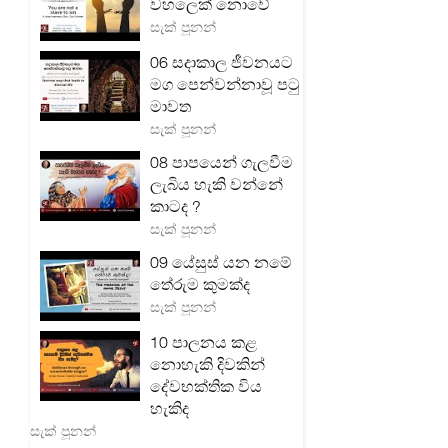
වහලෙක් නොවේ
සැක් පූනන්
06 සදාකාල ජීවනයට
මග පෙන්වන්නාවූ පටු
මාවත
සැක් පූනන්
08 පාපයෙන් ගැලවීම
ලැබිය හැකි වන්නේ
කාටද ?
සැක් පූනන්
09 යේසුස් යන නමේ
තේරුම කුමක්ද
සැක් පූනන්
10 පාලනය කළ
නොහැකි දිවකින්
දේවභක්තික විය
හැකිද
සැක් පූනන්