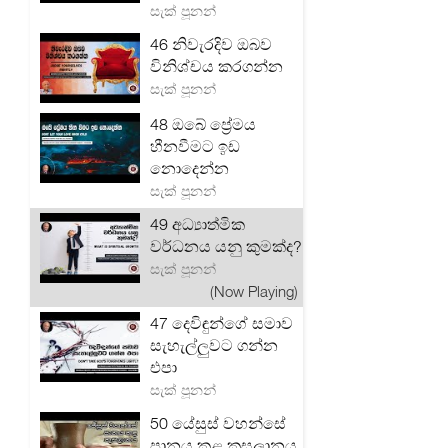
සැක් පූනන්
46 නිවැරදිව ඔබව
විනිශ්චය කරගන්න
සැක් පූනන්
48 ඔබේ ප්‍රේමය
හීනවීමට ඉඩ
නොදෙන්න
සැක් පූනන්
49 අධ්‍යාත්මික
වර්ධනය යනු කුමක්ද?
සැක් පූනන්
(Now Playing)
47 දෙවිඳුන්ගේ සමාව
සැහැල්ලුවට ගන්න
එපා
සැක් පූනන්
50 යේසුස් වහන්සේ
පානය කළ කුසලානය