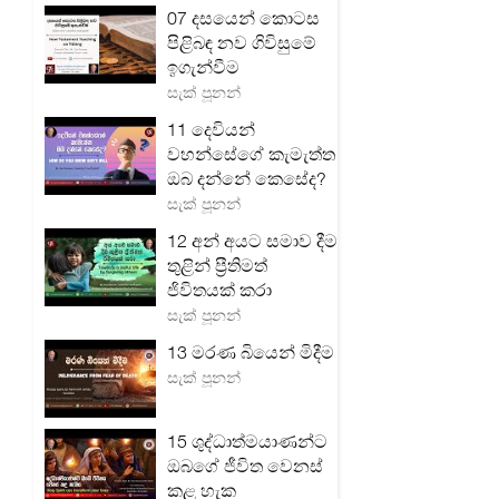
07 දසයෙන් කොටස
පිළිබඳ නව ගිවිසුමේ
ඉගැන්වීම
සැක් පූනන්
11 දෙවියන්
වහන්සේගේ කැමැත්ත
ඔබ දන්නේ කෙසේද?
සැක් පූනන්
12 අන් අයට සමාව දීම
තුළින් ප්‍රීතිමත්
ජිවිතයක් කරා
සැක් පූනන්
13 මරණ බියෙන් මිදීම
සැක් පූනන්
15 ශුද්ධාත්මයාණන්ට
ඔබගේ ජීවිත වෙනස්
කළ හැක