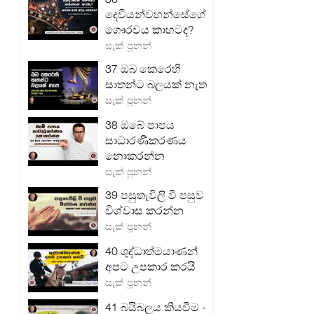
දෙවියන්වහන්සේගේ
ගෞරවය කාහටද?
සැක් පූනන්
37 ඔබ කෙරෙහි
සාතන්ට බලයක් නැත
සැක් පූනන්
38 ඔබේ පාපය
සාධාරණීකරණය
නොකරන්න
සැක් පූනන්
39 පසුතැවිලි වී පසුව
විශ්වාස කරන්න
සැක් පූනන්
40 ශුද්ධාත්මයාණන්
අපට උපකාර කරයි
සැක් පූනන්
41 බයිබලය කියවීම -