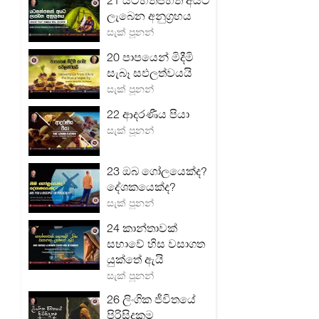
21 යටහත්පහත් අයට
ලැබෙන අනුග්‍රහය
සැක් පූනන්
20 පාපයෙන් මිදීමි
සැබෑ සඵලත්වයයි
සැක් පූනන්
22 ආදරණීය පියා
සැක් පූනන්
23 ඔබ ගෝලයෙක්ද?
දේශකයෙක්ද?
සැක් පූනන්
24 කාන්තාවක්
සභාවේ හිස වසාගත
යුක්තේ ඇයි
සැක් පූනන්
26 ලිංගික ජීවිතයේ
පිරිසිදුකම