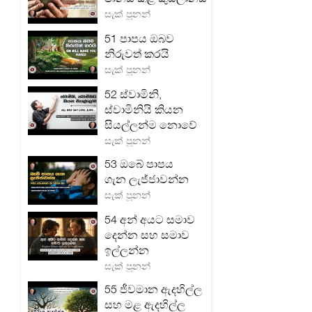
සැක් පූනන්
51 පාපය ඔබව
නිරුවත් කරයි
සැක් පූනන්
52 ස්වාමිනි,
ස්වාමිනියි කියන
සියල්ලන්ම නොවේ
සැක් පූනන්
53 ඔබේ පාපය
ගැන ලැජ්ජාවන්න
සැක් පූනන්
54 අන් අයට සමාව
දෙන්න සහ සමාව
ඉල්ලන්න
සැක් පූනන්
55 ජීවමාන ඇදහිල්ල
සහ මළ ඇදහිල්ල