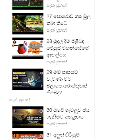
සැක් පූනන්
27 පොරොව ගස මුල
තබා තිබේ
සැක් පූනන්
28 මුදල් දීම පිළිබඳ
ජේසුස් වහන්සේගේ
ආකල්පය
සැක් පූනන්
29 මම පාපයට
වැටුණා මට
බලාපොරොත්තුවක්
තිබේද?
සැක් පූනන්
30 ඔබේ ගැටලු‍ව ජය
ගැනීමට අනුග්‍රහය
සැක් පූනන්
31 අලුත් ගිවිසුම්