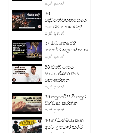
සැක් පූනන්
36
දෙවියන්වහන්සේගේ
ගෞරවය කාහටද?
සැක් පූනන්
37 ඔබ කෙරෙහි
සාතන්ට බලයක් නැත
සැක් පූනන්
38 ඔබේ පාපය
සාධාරණීකරණය
නොකරන්න
සැක් පූනන්
39 පසුතැවිලි වී පසුව
විශ්වාස කරන්න
සැක් පූනන්
40 ශුද්ධාත්මයාණන්
අපට උපකාර කරයි