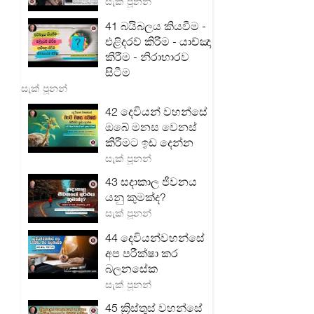
සැක් පූනන්
41 බයිබලය කියවීම -
එළිදරව් කිරීම - යාච්ඤා
කිරීම - නිරාහාරව
සිටීම
සැක් පූනන්
42 දෙවියන් වහන්සේ
ඔබේ මනස වෙනස්
කිරීමට ඉඩ දෙන්න
සැක් පූනන්
43 සදාකාල ජීවනය
යනු කුමක්ද?
සැක් පූනන්
44 දෙවියන්වහන්සේ
අප පරීක්ෂා කර
බලනසේක
සැක් පූනන්
45 ක්‍රිස්තුස් වහන්සේ