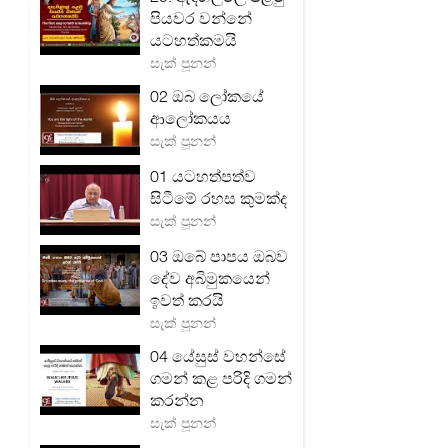
පියවර වන්නේ
යටහත්කමයි
සැක් පූනන්
02 ඔබ ලෝකයේ
ආලෝකයය
සැක් පූනන්
01 යටහත්පත්ව
සිටීමේ රහස කුමක්ද
සැක් පූනන්
03 ඔබේ පාපය ඔබව
දේව අබිමුකයෙන්
ඉවත් කරයි
සැක් පූනන්
04 යේසුස් වහන්සේ
ගමන් කළ පරිදි ගමන්
කරන්න
සැක් පූනන්