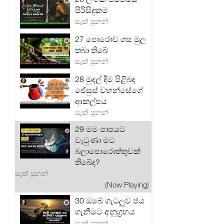
පිරිසිදුකම
සැක් පූනන්
27 පොරොව ගස මුල
තබා තිබේ
සැක් පූනන්
28 මුදල් දීම පිළිබඳ
ජේසුස් වහන්සේගේ
ආකල්පය
සැක් පූනන්
29 මම පාපයට
වැටුණා මට
බලාපොරොත්තුවක්
තිබේද?
සැක් පූනන්
(Now Playing)
30 ඔබේ ගැටලු‍ව ජය
ගැනීමට අනුග්‍රහය
සැක් පූනන්