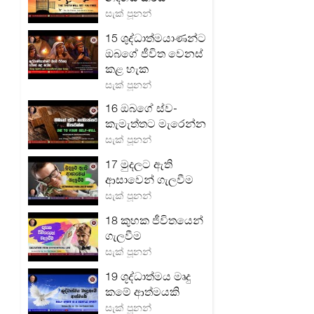
සැක් පූනන්
15 ශුද්ධාත්මයාණන්ට
ඔබගේ ජීවිත වෙනස්
කළ හැක
සැක් පූනන්
16 ඔබගේ ස්ව-
කැමැත්තට මැරෙන්න
සැක් පූනන්
17 මුදලට ඇති
ආසාවෙන් ගැලවීම
සැක් පූනන්
18 කුහක ජීවිතයෙන්
ගැලවීම
සැක් පූනන්
19 ශූද්ධාත්මය මෘදු
කමේ ආත්මයකි
සැක් පූනන්