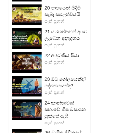
20 පාපයෙන් මිදීමි
සැබෑ සඵලත්වයයි
සැක් පූනන්
21 යටහත්පහත් අයට
ලැබෙන අනුග්‍රහය
සැක් පූනන්
22 ආදරණීය පියා
සැක් පූනන්
23 ඔබ ගෝලයෙක්ද?
දේශකයෙක්ද?
සැක් පූනන්
24 කාන්තාවක්
සභාවේ හිස වසාගත
යුක්තේ ඇයි
සැක් පූනන්
26 ලිංගික ජීවිතයේ