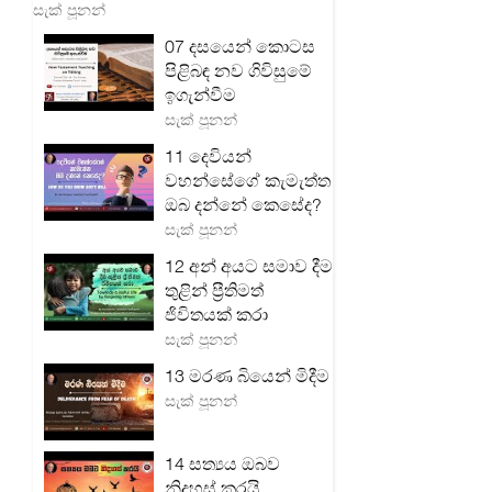
සැක් පූනන්
07 දසයෙන් කොටස
පිළිබඳ නව ගිවිසුමේ
ඉගැන්වීම
සැක් පූනන්
11 දෙවියන්
වහන්සේගේ කැමැත්ත
ඔබ දන්නේ කෙසේද?
සැක් පූනන්
12 අන් අයට සමාව දීම
තුළින් ප්‍රීතිමත්
ජිවිතයක් කරා
සැක් පූනන්
13 මරණ බියෙන් මිදීම
සැක් පූනන්
14 සත්‍යය ඔබව
නිදහස් කරයි