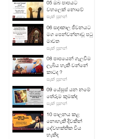
05 ඔබ පාපයට
වහලෙක් නොවේ
සැක් පූනන්
06 සදාකාල ජීවනයට
මග පෙන්වන්නාවූ පටු
මාවත
සැක් පූනන්
08 පාපයෙන් ගැලවීම
ලැබිය හැකි වන්නේ
කාටද ?
සැක් පූනන්
09 යේසුස් යන නමේ
තේරුම කුමක්ද
සැක් පූනන්
10 පාලනය කළ
නොහැකි දිවකින්
දේවභක්තික විය
හැකිද