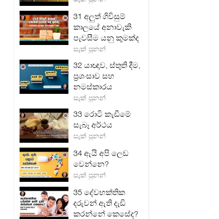
31 අලුත් ගිවිසුම්
කාලයේ අනාවැකි
පැවසීම යනු කුමක්ද
සැක් පූනන්
32 යාඥාව, ස්තුති දීම,
ප්‍රශංසාව සහ
නමස්කාරය
සැක් පූනන්
33 රොටි කැඩීමේ
සැබෑ අර්ථය
සැක් පූනන්
34 ඇයි අපි ලෙඩ
වෙන්නෙ?
සැක් පූනන්
35 දේවභක්තික
දරුවන් ඇති දැඩි
කරන්නේ කෙසේද?