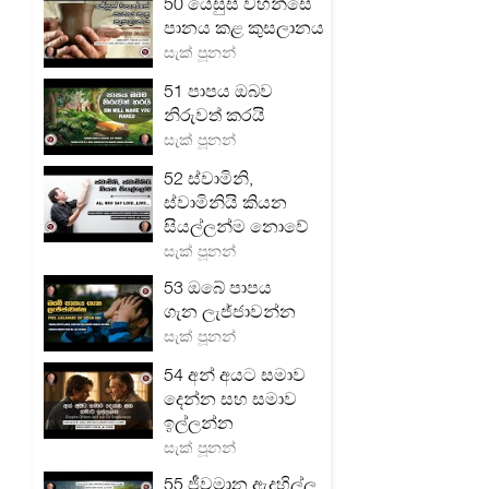
50 යේසුස් වහන්සේ
පානය කළ කුසලානය
සැක් පූනන්
51 පාපය ඔබව
නිරුවත් කරයි
සැක් පූනන්
52 ස්වාමිනි,
ස්වාමිනියි කියන
සියල්ලන්ම නොවේ
සැක් පූනන්
53 ඔබේ පාපය
ගැන ලැජ්ජාවන්න
සැක් පූනන්
54 අන් අයට සමාව
දෙන්න සහ සමාව
ඉල්ලන්න
සැක් පූනන්
55 ජීවමාන ඇදහිල්ල