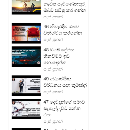
නැවත පැමිණෙනතුරු
ඔබව පවිත්‍ර කර ගන්න
සැක් පූනන්
46 නිවැරදිව ඔබව
විනිශ්චය කරගන්න
සැක් පූනන්
48 ඔබේ ප්‍රේමය
හීනවීමට ඉඩ
නොදෙන්න
සැක් පූනන්
49 අධ්‍යාත්මික
වර්ධනය යනු කුමක්ද?
සැක් පූනන්
47 දෙවිඳුන්ගේ සමාව
සැහැල්ලුවට ගන්න
එපා
සැක් පූනන්